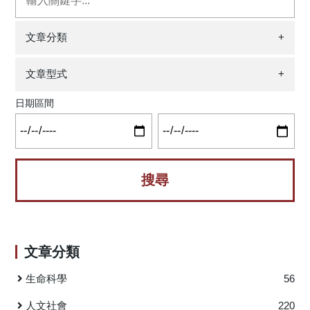
堆積，這些堆積的Tau蛋白可引發氧化壓力等後續效應，最終
的演化歷程。我們的研究在學術上的具體貢獻，在於我們將
(HR = 2.21, 95% CI, 1.57-3.12, FDR p <0.001)。根據敏感性
使神經元死亡。 甘草查爾酮A是天然的查爾酮類，LM系
這個特殊島嶼上的野生木本植物物種的演化整合至國際的研
分析結果，聽力損失仍為發生失智症的危險因子，45-64歲組
列化合物則是合成的新穎衍生物，均具有小分子、預測口服
文章分類
+
究潮流，於森林生物多樣性的範疇，提供臺灣特殊地域性與
及65-74 歲組HL與失智風險有顯著正相關。 在本研究
生物利用度及中樞神經系統活性佳的特性，因此有潛力可用
植物物種演化及族群適應性演化的觀點，期使國際學術界能
中，HL是患失智症的顯著風險因子，特別是在45-64歲的族
於中樞神經疾病的治療研究。 本篇研究從表現Tau蛋白
進一步瞭解臺灣具有豐富特有種、獨特的地理環境，以及其
文章型式
+
群。因此，早期聽力保護、聽力篩檢及助聽器應考慮列入預
(ΔK280 TauRD)的神經細胞株實驗結果發現，甘草查爾酮A及
木本植物物種族群演化的歷史。期本研究室的研究成果，將
防失智症的策略之一。 圖一：研究個案篩選流程 參考文
合成衍生物LM-031，除了降低Tau蛋白在細胞中錯誤折疊的堆
日期區間
有利於台灣特有物種保育措施的擬訂。 本文將以台灣杉
獻：LIU C. M., LEE C. T. Association of Hearing Loss With
積，並影響氧化壓力相關的NRF2路徑外，還可透過CREB正
為例，簡單介紹並分析其演化之可能。現存的台灣杉主要有
Dementia, JAMA Netw Open 2019: 2: e198112 原文出處：
向調節腦源性營養因子(BDNF)路徑，來達到促進神經突生長
三個支系：台灣支系，雲南緬甸支系及越南支系。我們探討
https://jamanetwork.com/journals/jamanetworkopen/fullarticle/27
和抑制細胞凋亡。 為了探討LM-031對AD病理特徵和認
了中性演化及天擇對三個支系間的族群遺傳分岐的相對影
知損傷的治療作用，本篇研究進一步進行小鼠實驗。許多研
響，同時，我們也針對生長於台灣的台灣杉各族群間的族群
究證實在AD的眾多複雜病因中，高血糖也會引起輕度認知障
遺傳分岐演化模式進行研究。利用擴增條帶長度多型性
礙和形成老年斑(Senile plaque)，因此本篇利用鏈脲佐菌素
(amplified fragment length polymorphism, AFLP)及甲基化敏
(Streptozocin, STZ)在三基因轉殖(3×Tg-AD)小鼠誘發高血
感擴增多型性(methylation-sensitive amplification
糖，來加速其AD相關病徵的產生，藉此評估LM-031對認知功
polymorphism, MSAP)兩種研究工具針對三個台灣杉支系，
文章分類
能的治療效果，和確認其在前述細胞實驗中對相關路徑的調
總共102個樣本，進行遺傳多型性的分析。針對1,413個AFLP
控作用。結果發現LM-031不僅可改善3×Tg-AD小鼠的學習和
及462個MSAP條帶，我們以genome scan、廣義線性模式，
生命科學
56
記憶功能，還可上調NRF2和pCREB以及降低海馬迴及皮層
以及廣義線性混和模式的分析，發現可能受天擇作用的基因
內Aβ及Tau含量(如下圖示)。 圖：LM-031對ΔK280 TauRD-
座僅於三個台灣杉支系之間的比較被檢測到；且其比例低，
人文社會
220