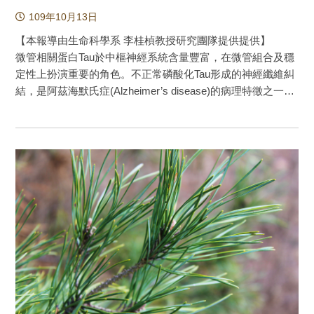
症為全球最失能與高經濟負擔的健康狀況之一，隨著老年人
dementia, PloS one 2020: 15: e0228172
109年10月13日
口的迅速增加，失智症的罹病率也隨之增加，另伴隨而來是
有更高的死亡風險、相關殘疾，以及更高的醫療保健成本。
【本報導由生命科學系 李桂楨教授研究團隊提供提供】
然而目前的治療策略只能緩解症狀，並不會改變病程。 因
微管相關蛋白Tau於中樞神經系統含量豐富，在微管組合及穩
此，提早找出失智症的風險因子對於預防未來發生的失智症
定性上扮演重要的角色。不正常磷酸化Tau形成的神經纖維糾
至關重要。 HL的風險隨著年齡增長而增加，聽力損失
結，是阿茲海默氏症(Alzheimer’s disease)的病理特徵之一。
（HL）被認為是失智症的危險因素，且HL與個人有較低記憶
過度磷酸化Tau因構形改變，導致聚集、氧化壓力增加及神經
力測驗分數和發生失智症有高相關性。HL包括周圍聽力障礙
元死亡。本研究以表現人類傾向形成聚集的ΔK280 TauRD-
和中樞聽覺功能障礙；兩者都與認知能力快速下降，和認知
DsRed細胞，檢視甘草查爾酮A (一天然查爾酮)及其五個合成
障礙等失智症有關。研究顯示，即使輕度的HL也會增加認知
衍生物(LM化合物)抑制Tau蛋白錯誤摺疊、活性氧分子(ROS)
能力下降，且老年人的聽力下降可能會導致社交孤立，憂
捕捉及神經保護的潛能。受檢視的化合物在細胞培養液的溶
鬱，殘障，生活質量降低和失智症風險。一項統合分析結果
解度皆可達100 μM，能預測藥物在口服生物利用度及中樞神
指出，失智症的危險因素中有65％是遺傳性的，它們為不可
經系統活性。檢測的化合物中，甘草查爾酮A及LM-031顯著
逆；但是，35％的因素是可以被預防改善，其中HL占
地降低在ΔK280 TauRD-DsRed 293及SH-SY5Y細胞中，Tau
9.1％。本項縱貫性世代研究主要在探討HL和失智症相關性。
蛋白錯誤摺疊及相關的活性氧分子，促進神經突生長，並抑
本研究發表於美國醫學會新發行的open access 期刊JAMA
制凋亡蛋白酶3活性。研究探討顯示LM-031在ΔK280 TauRD-
network open (2019 impact factor=5.032, 19/165=11.5% in
DsRed SH-SY5Y細胞中，正向調節HSPB1伴護蛋白、
medicine general & internal) (1) 研究對象為台灣於2000-
NRF2/NQO1/GCLC路徑及CREB-依存的
2011年新診斷健保資料聽力損失的病患，世代研究以性別、
BDNF/AKT/ERK/BCL2路徑。LM-031可挽救ΔK280 TauRD-