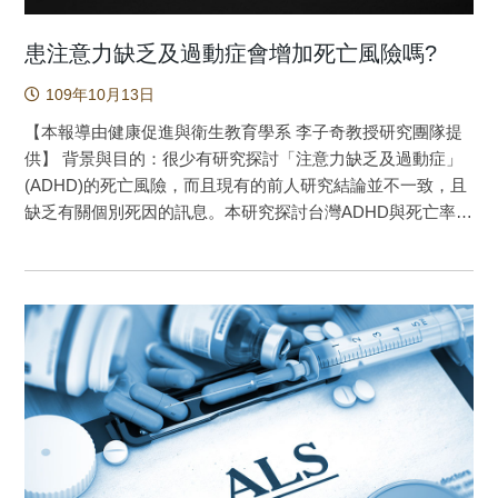
患注意力缺乏及過動症會增加死亡風險嗎?
109年10月13日
【本報導由健康促進與衛生教育學系 李子奇教授研究團隊提
供】 背景與目的：很少有研究探討「注意力缺乏及過動症」
(ADHD)的死亡風險，而且現有的前人研究結論並不一致，且
缺乏有關個別死因的訊息。本研究探討台灣ADHD與死亡率之
間的關係。 方法：使用全台灣人口的全民健保資料庫進行回
溯性世代研究。ADHD組包括275,980位在2000年1月1日至
2012年12月31日之間新診斷的4至44歲ADHD病人。將前述患
有ADHD的病人與1,931,860位性別和年齡匹配的對照組進行
比較分析。自殺、意外傷害、兇殺和自然原因死亡率等結果
變項分別以競爭風險調整Cox回歸模型進行分析，探討ADHD
與個別死因的關係。 結果：在觀察期間ADHD組有727人
(0.26％)而非ADHD組則為3,594人(0.19％)死亡。在ADHD組
的死亡者中，有546人(75.1％) 是男性，對照組中2,852名
(79.4％)是男性。在調整了潛在的干擾因子之後，與非ADHD