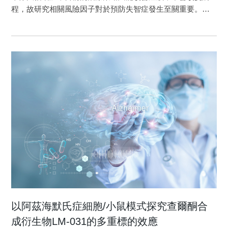
28種ALS初診日前的共病症有相關，包括17種正相關和11種
位城鄉別、投保薪資匹配的對照組。競爭風險調整Cox回歸分
程，故研究相關風險因子對於預防失智症發生至關重要。近
負相關共病症。路徑分析顯示這11種負相關疾病可歸類為糖
析以研究T2DM與ALS發病率之間的關聯。我們的研究結果與
幾年證據發現 ，聽力損失（HL）可能是罹患失智症之風險因
尿病及其併發症。17種正相關疾病可歸類為代謝綜合症、神
前人研究一致，然而我們的結果提供了更進一步的發現：晚
子，亟需長期追蹤型研究來探討聽力損失與失智症之相關
經炎症、頭部外傷、運動損傷、感染及其併發症(圖一)。
發型T2DM與ALS呈負相關，尤其是合併高血壓時。早發型
性，以研擬預防失智症的策略。 方法：本研究為全人口世代
本研究的結果支持ALS診斷之前出現了代謝異常疾病的假
T2DM與ALS呈正相關，尤其是與高脂血症合併時。 圖一：研
研究，研究起始日為患者第一次診斷為HL日期。研究對象為
說。代謝紊亂可能對ALS的發病率有影響，能量代謝缺陷可能
究資料篩選 原文出處：
2000-2011年新診斷為HL的患者（n = 8,135）被納入暴露
在ALS發病機理中起作用。 圖一：與肌萎縮性脊髓側索硬化
https://link.springer.com/article/10.1007/s00415-019-09405-x
組，這些暴露的患者與未暴露的患者依性別，年齡，居住地
症ALS）相關的先前疾病路徑分析模型。 紅線和藍線表示正
參考文獻：TSAI C. P., LEE J. K., LEE C. T. Type II diabetes
和保險費進行1：1實際匹配（n = 8,135）。 結果：本研究對
相關（728、354、783、333、353、920、434、722、357、
mellitus and the incidence of amyotrophic lateral sclerosis, J
象共有16,270名患者，其中57.01％為男性，大多數年齡> 65
355、356、682和717）和負相關（250、709、521、532、
Neurol 2019: 266: 2233-2243
歲; 其中1,868人在追蹤期間罹患失智症。 HL組失智症發生率
536、414，382，V67和924）。 國際疾病分類碼，第九次修
高於非HL組。在完全調整的多變量Cox回歸模型中，HL患者
訂代碼顯示在方框中。 文章出處：
有顯著的失智症風險。另於次群分析顯示，在3個年齡組
https://www.tandfonline.com/doi/abs/10.1080/21678421.2018.15
（45-64歲，65-74歲，≥75歲）中，45-64歲年齡組顯著與失
參考文獻： TSAI C. P., HU C., LEE C. T. Finding diseases
智症風險相關（HR = 2.21, 95％CI，1.57-3.12; FDR, P
associated with amyotrophic lateral sclerosis: a total
<0.001）。在敏感性分析中，有HL和45-64歲族群仍與失智症
population-based case-control study, Amyotrophic lateral
發生的風險相關。 結論：在本研究中，HL與失智症發生呈正
sclerosis & frontotemporal degeneration 2019: 20: 82-89 LIAO
相關，尤其是45-64歲的患者，因此，早期聽力保護，篩檢及
以阿茲海默氏症細胞/小鼠模式探究查爾酮合
J. Y., LEE C. T., LIN T. Y., LIU C. M. Exploring prior diseases
助聽器的使用可以作為降低失智症發生率的策略。 失智
成衍生物LM-031的多重標的效應
associated with incident late-onset Alzheimer's disease