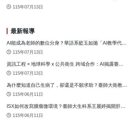
示，台灣油杉與德氏油杉可清楚的被區分，並能有效區分台
115年07月13日
灣油杉樣本以及族群間的遺傳關係。然而屬於台灣油杉大武
30林班族群的少數樣本與北部族群有明顯基因交流的情形，
有23個SNPs被檢測出有顯著的偏離中性演化的遺傳分化值，
且其中的15個經邏輯迴歸分析檢測與環境因子有顯著的相
最新報導
關。此一結果顯示，台灣油杉族群間的遺傳分岐與環境因子
AI能成為老師的數位分身？華語系籃玉如拋「AI教學代理
的差異有關，顯示為isolation by environment (IBE)的分歧型
人」新模式
式，並且，經由多矩陣逢機迴歸分析顯示除了有顯著的IBE之
115年07月13日
外，亦明顯呈現isolation by distance (IBD)的族群間遺傳分歧
資訊工程 × 地球科學 x 公共衛生 跨域合作：AI揭露臺灣
型式。在23個具遺傳分化偏離的SNPs中，有3個SNPs其基因
心血管疾病高風險環境型態
序列經由BLASTN的比對，發現與維持粒線體代謝平衡以及逆
115年07月13日
境耐受性有關的基因序列，此結果亦指向台灣油杉族群間的
為什麼知道自己生病了，卻還是不願求助？臺師大衛教系
遺傳分岐，與因應棲地環境的適應性演化有關。 原文出處：
連盈如揭心理健康求助關鍵
115年06月11日
Shih KM, Chang CT, Chung JD, Chiang YC, Hwang SY*
(2018) Adaptive genetic divergence despite significant
ISX如何改寫腫瘤微環境？臺師大生科系王麗婷揭開肝癌
isolation-by-distance in populations of Taiwan cow-tail fir
免疫逃脫機制
115年06月11日
(Keteleeria davidiana var. formosana). Front Plant Sci 9: 92.
https://www.frontiersin.org/articles/10.3389/fpls.2018.00092/full
Li YS, Chang CT, Wang CN, Thomas P, Chung JD, Hwang