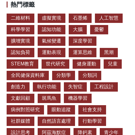
SY* (2018) The contribution of neutral and environmentally
熱門標籤
dependent processes in driving populations population and
lineage divergence in Taiwania (Taiwania cryptomerioides).
二維材料
虛擬實境
石墨烯
人工智慧
Front Plant Sci 9: 1148.
科學學習
認知功能
大腦
憂鬱
https://www.frontiersin.org/articles/10.3389/fpls.2018.01148/full
擴增實境
氣候變遷
深度學習
認知負荷
運動表現
運算思維
黑潮
STEM教育
世代研究
健身運動
兒童
全民健保資料庫
分類學
分類詞
創造力
執行功能
失智症
工程設計
文獻回顧
斑馬魚
機器學習
病例對照研究
眼動追蹤
社會支持
社群媒體
自然語言處理
行動學習
設計思考
阿茲海默症
降鈣素
青少年