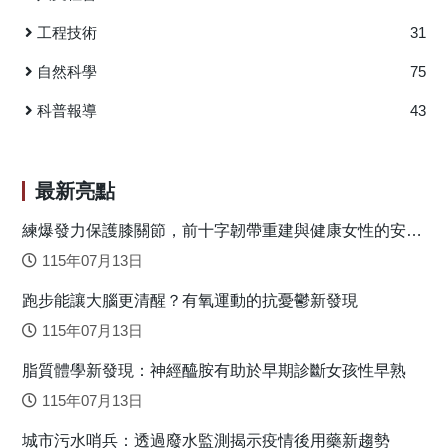
DsRed細胞模式及鏈脲佐菌素(STZ)誘導高血糖的APPSwe、
換言之，絕大多數的遺傳及表觀遺傳變異都是中性演化，且
工程技術
31
PS1M146V、TauP30IL三基因轉殖阿茲海默症小鼠的治療效
可能是逢機漂變的結果。在台灣本地的台灣杉族群間則沒有
用。 綜合細胞和小鼠實驗結果，LM-031可上調HSPB1和
檢測到有受天擇作用的基因座，顯示了這些台灣杉族群間的
自然科學
75
NRF2路徑來降低氧化壓力，並調控轉錄因子CREB及活化其
分歧主要是中性演化的模式。三個台灣杉支系間可能受天擇
下游BDNF路徑，從而在ΔK280 TauRD-DsRed細胞中發揮神
科普報導
43
作用的基因座則經由model selection及model averaging的分
經保護作用，改善認知功能損傷的高血糖3×Tg-AD小鼠，降
析，顯示可能與溫度及植被的變化有顯著的相關。 另外
低腦中的Aβ和Tau聚集。相對於目前可用的阿茲海默氏症藥物
有關台灣油杉之族群適應性演化，可以透過ddRADseq
是屬於乙醯膽鹼酶抑制劑和NMDA受體拮抗劑，本篇研究的
(double digest Restriction Associated DNA sequencing)技術
最新亮點
LM-031可能經由不同的治療路徑策略，具有新穎藥物的開發
獲得遍布基因組的單一核苷酸多型性(SNP)的標誌，能有效地
潛力。 原文出處： Aging Cell 2020; 19(7). doi:
練爆發力保護膝關節，前十字韌帶重建與健康女性的安全
研究物種區分、族群結構，以及檢測天擇作用的註記。本研
10.1111/acel.13169. PMID: 32496635
落地關鍵
究主要探討ddRADseq用於台灣油杉族群遺傳以及與其祖先種
115年07月13日
https://pubmed.ncbi.nlm.nih.gov/32496635/
德氏油杉的物種區分。首先就缺失值（missing value）的百
跑步能讓大腦更清醒？有氧運動的抗憂鬱新發現
分比對族群遺傳分析結果作探討，以得知40%、50%及60%三
組數中，何者可較適當地用於本研究的各項分析。依據分析
115年07月13日
的結果，我們採用50% missing value於物種區分與族群遺傳
脂質體學新發現：神經醯胺有助於早期診斷女孩性早熟
的分析。包括台灣油杉及台灣杉總共72個樣本，可獲得
115年07月13日
17,982個 SNPs；如果僅是台灣油杉的62個樣本，則可獲得
13,914個SNPs。經由樣本區分及親緣演化樹的分析結果顯
城市污水哨兵：透過廢水監測揭示疫情後用藥新趨勢