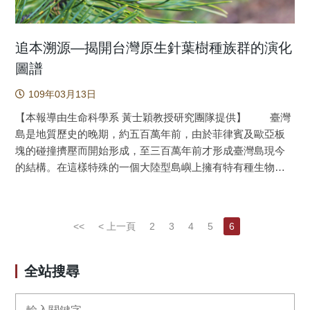
年齡、投保薪資及居住地區進行1:1配對。使用存活分析計算
DsRed誘導表現後導致的神經突生長降低，而NRF2或CREB
有無聽力損失世代之累積發生率，Cox比例風險模型計算有聽
的靜默可抵消此作用。除此之外，在鏈脲佐菌素
力損失診斷的世代於調整干擾因子後發生失智症之風險
(streptozocin)誘導高血糖的APPSwe、PS1M146V、
追本溯源—揭開台灣原生針葉樹種族群的演化
(Hazard Ratio)。顯著相關變項為經多變數及多重比較校正
TauP30IL三基因轉殖阿茲海默症小鼠中，LM-031進一步挽救
圖譜
(False Discovery Rate, FDR)後之P值小於0.05。另以傾向分
對NRF2及pCREB的負向調節，降低海馬迴及皮層內Aβ及Tau
數配對法進行敏感性分析。 本研究共計包括16,270名參
109年03月13日
含量，更改善認知功能的不足。總言之，此研究強有力地指
與者，其中9,286名（57.1％）為男性，6,984名（42.9％）為
出LM-031的潛能，包括藉增加HSPB1以降低Tau蛋白錯誤摺
【本報導由生命科學系 黃士穎教授研究團隊提供】 臺灣
女性（平均[標準差]年齡，65.2 [11.1]歲），有1,868名在追蹤
疊、活化NRF2及CREB路徑、抑制細胞凋零及促進神經突生
島是地質歷史的晚期，約五百萬年前，由於菲律賓及歐亞板
期間患了失智症。其中HL組有1,094個（58.6％），非HL組有
長，來緩和阿茲海默症進程，提供阿茲海默症新藥開發的選
塊的碰撞擠壓而開始形成，至三百萬年前才形成臺灣島現今
774個（41.4％）。 HL組的失智症發病率是每1000人年
擇。 在台灣約每80人就有1人是失智症，而阿茲海默氏
的結構。在這樣特殊的一個大陸型島嶼上擁有特有種生物比
19.38（95％CI，18.25-20.57），非HL組是每1000人年
症(Alzheimer’s disease, AD)是最常見的失智症。但除了少數
例高，而且臺灣島完整形成之後，大部份的時間處於冰期與
13.98（95％CI，13.01-15.00）。在控制潛在的干擾變項後，
有遺傳基因的患者會在65歲以前發病，大部分致病的原因仍
間冰期的循環。如此的地質歷史結合氣候的變化，以及自上
Cox回歸模型分析顯示，聽力損失與患失智症有顯著正相關
是不明。此疾病最明顯的病理特徵是在腦部堆積的類澱粉斑
次冰河期之後的氣候變遷，不僅影響了物種形成以及族群變
(HR = 1.17, 95% CI, 1.07 - 1.29; FDR p= 0.03)。年齡增加和
<<
< 上一頁
2
3
4
5
6
塊(Aβ蛋白)和神經纖維糾結(Tau蛋白)，因此這兩種蛋白的影
動歷程，更因為棲地差異大而造成高特有種比例。我們研究
高門診頻率與患失智症均呈顯著正相關，投保薪資(2萬級以
響路徑也分別是致病機轉的假說之一。 Tau蛋白是與細胞
室長期以來，以臺灣本土特有的木本植物物種為材料，利用
上)與失智呈顯著負相關。此外，心血管疾病、糖尿病、焦
骨架－微管相關的蛋白，對神經元軸突的穩定是相當重要。
當代族群遺傳、親緣地理與基因功能性演化的研究方法，結
全站搜尋
慮、憂鬱、酒精相關疾病及頭部外傷與發生失智症呈顯著正
在阿茲海默氏症Tau蛋白的假說上，當Tau蛋白被過度磷酸化
合分子演化與生物資訊的分析，探討在一個鄰近大陸，卻是
相關。以三個年齡組( 45-64 歲、65-74 歲、≥75 歲)的分層分
而影響其蛋白構型，會使其從微管上脫落並進一步在細胞內
在地質歷史上新生的一個大陸型島嶼，其野生木本植物物種
析結果顯示，45-64歲組患失智的風險顯著高於其他年齡組