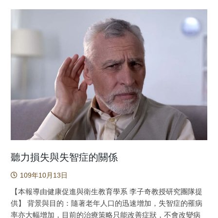
式(序)是正確有效的呢? 除了在理論及方法學的探究以外，直
天。涵蓋2000年至2013年間診斷為T2DM的患者（n =
2,852名(79.4％)是男性。在調整了潛在的干擾因子之後，與
接將我們的分析程式(序)應用在定疾病成因的探索上，便能初
2,135,427）以及2,135,427位性別、年齡、投保單位城鄉別、
非ADHD組相比，ADHD患者有更高的總死亡率 (調整後危險
步驗証分析程式(序)的有效性。新的機器學習分析程式(序)所
投保薪資匹配的對照組。競爭風險調整Cox回歸分析用以研究
比1.07; 95％CI，1.00-1.17)，而且在自殺(調整後的危險比
自動產生的結果，必須大部份符合已有的醫學知識，新發現
T2DM與ALS發病率之間的關聯。 結果：在未按年齡分層的分
2.09; 95％CI，1.62-2.71)、意外傷害(調整後的危險比1.30;
的資訊也必須合乎基礎醫學理論。本篇研究是一系列「AI醫
析中，控制潛在干擾變數後T2DM與ALS的發生率無關。年齡
95％CI，1.10-1.52)和兇殺案（調整後的危險比2.00; 95％CI
學科學家」驗証論文的第一篇：肌萎縮性脊髓側索硬化症
組（<55歲和≥55歲）與T2DM對ALS風險的交互作用達顯著
1.09-3.68）ADHD患者的死亡率也都比對照組更高。兩組在
（ALS），俗稱漸涷人的共病症關聯網絡分析(1)。類似的分
（p <0.001）。按年齡分層的分析顯示，T2DM初診年齡≥55
自然原因死亡的風險上則相近。 在本研究中，ADHD的
析程式(序)也成功在晚發型阿茲海默症得到印証(2)，大腸癌、
歲的患者中，T2DM與ALS發生率呈負相關。在T2DM初診年
患者有更高的傷害原因相關死亡率，特別是由於自殺、意外
胰臟癌、全身性紅斑狼瘡、類風濕性關節炎等疾病的驗証結
齡≥55歲的患者中，T2DM合併高血壓與ALS發生率呈負相
傷害和兇殺造成的死亡率。儘管ADHD患者的傷害死亡風險顯
果正在投稿審查中。 本研究納入2007年1月1日至2013年
關。在T2DM初診年齡<55歲的患者中，T2DM合併高脂血症
著高於非ADHD組，但因研究個案多為年輕人，其絕對死亡風
12月31日新診斷的705位年齡在15歲以上的ALS患者，以及
與ALS呈正相關。 結論：晚發型T2DM與ALS呈負相關，尤其
險很低。 圖一：研究個案篩選流程 文章來源：Attention-
14,100位性別、年齡、投保單位城鄉別、投保薪資匹配的對
是合併高血壓時。早發型T2DM與ALS呈正相關，尤其是與高
Deficit/Hyperactivity Disorder and Mortality Risk in Taiwan |
照組。研究資料來自全民健康保險研究資料庫和重大傷病
脂血症合併時。 已有研究發現第二型糖尿病與肌萎縮性
Attention Deficit/Hyperactivity Disorders | JAMA Network
檔，研究設計為全人口病例對照研究。ALS初診日前經醫師診
脊髓側索硬化症(ALS，俗稱漸凍症)的發生率有相關，但前人
聽力損失與失智症的關係
Open | JAMA Network 參考文獻： CHEN V. C., CHAN H.
斷的共病症分別以首次ALS診斷1、3、5、7或9年之前的觀察
研究的結果並不一致。本研究使用大數據探討第二型糖尿病
L., WU S. I., LEE M., LU M. L., LIANG H. Y., DEWEY M. E.,
109年10月13日
期間進行分析。卡方檢定或t檢定用於檢驗ALS患者與對照組
(T2DM)與肌萎縮性脊髓側索硬化症的發生率與ALS之間的關
STEWART R., LEE C. T. Attention-Deficit/Hyperactivity
之間人口統計學差異。使用條件邏輯斯廻歸模型及逐步篩選
係(圖一)(1)。由於ALS是一種罕見疾病，探討其發生率需仰賴
【本報導由健康促進與衛生教育學系 李子奇教授研究團隊提
Disorder and Mortality Risk in Taiwan, JAMA Netw Open
法探討這些疾病和ALS風險之間的關係。路徑分析用以評估
大數據分析，我們納入了2000年至2013年間診斷為T2DM的
供】 背景與目的：隨著老年人口的迅速增加，失智症的罹病
2019: 2: e198714
ALS初診日前的共病症和ALS之間的關係路徑。 ALS與
患者（n = 2,135,427）以及2,135,427位性別、年齡、投保單
率亦大幅增加，目前的治療策略只能改善症狀，不會改變病