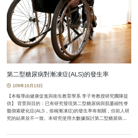
過大數據的分析，我們細部探討了自殺、意外傷害、兇殺和
期間進行分析。卡方檢定或t檢定用於檢驗ALS患者與對照組
自然原因等個別死因的死亡率。本研究發表於美國醫學會新
之間人口統計學差異。使用條件邏輯斯廻歸模型及逐步篩選
發行的open access 期刊JAMA network open (2019 impact
法探討這些疾病和ALS風險之間的關係。路徑分析以評估ALS
factor=5.032, 19/165=11.5% in medicine general & internal)(1)
初診日前的共病症和ALS之間的關係路徑。 結果：ALS與28
研究對象ADHD組包括275,980位在2000年1月1日至2012
種ALS初診日前的共病症有相關，包括17種正相關和11種負
年12月31日之間新診斷的4至44歲ADHD病人(圖一)將前述患
相關共病症。路徑分析顯示這11種負相關疾病可歸類為糖尿
有ADHD的病人與1,931,860位性別和年齡匹配的對照組進行
病及其併發症。17種正相關疾病可歸類為代謝綜合症、神經
比較分析。使用Cox回歸分析ADHD與死亡率之間的關聯，分
炎症、頭部外傷、運動損傷、感染及其併發症。 結論：本研
析控制了性別、年齡、投保單位城鄉別、投保薪資、門診就
究的結果支持ALS診斷之前出現了代謝異常疾病的假說。代謝
診次數、先天缺陷、智能不足、憂鬱症、自閉症、物質濫
紊亂可能影響ALS的發病率，能量代謝缺陷可能在ALS發病機
第二型糖尿病對漸凍症(ALS)的發生率
用、行為障礙和對立反抗症。自殺、意外傷害、兇殺和自然
理中起作用。 人為什麼會得某一種重大疾病? 這問題困
原因死亡率等結果變項分別以競爭風險調整Cox回歸模型進行
109年10月13日
擾了人類數千年，許多醫學科學家畢其一生都在尋找這個問
分析，探討ADHD與個別死因的關係。 ADHD組與對照
題的答案，他們的努力使得醫學知識漸漸地累積；但許多重
【本報導由健康促進與衛生教育學系 李子奇教授研究團隊提
組的平均（標準差）年齡皆為9.61(5.74)歲。大部分研究個案
大且致死性很高的疾病，其成因至今仍不清楚，甚至沒有治
供】 背景與目的：已有研究發現第二型糖尿病與肌萎縮性脊
是男性(ADHD組為209,406； 對照組為1,465,842；兩組男性
療方法。本研究團隊利用大數據資料庫與自行研發的統計分
髓側索硬化症(ALS，俗稱漸凍症)的發生率有相關，但前人研
均佔75.88％)。兩組比較世代共計4,321名個案在觀察期間死
析程式(序)，嘗試以機器學習的方式提供疾病成因的資訊，期
究的結果並不一致。本研究使用大數據探討第二型糖尿病
亡（所有研究個案累計觀察期為1,510萬人-年），ADHD組有
望給醫學科學家們新的研究方向參考，加速對特定疾病成因
(T2DM)與漸凍症的發生率之關係。 方法：這是一項基於全人
727人(0.26％)而非ADHD組則為3,594人(0.19％)死亡。在
的瞭解及新療法的發展。 但如何証明本篇研究的分析程
口的世代研究。研究基準日是首次T2DM診斷的日期+ 365
ADHD組的死亡者中，有546人(75.1％) 是男性，對照組中