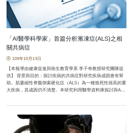
組相比，ADHD患者有更高的總死亡率 (調整後危險比1.07;
95％CI，1.00-1.17)，而且在自殺(調整後的危險比2.09;
95％CI，1.62-2.71)、意外傷害(調整後的危險比1.30;
95％CI，1.10-1.52)和兇殺案（調整後的危險比2.00; 95％CI
1.09-3.68）ADHD患者的死亡率也都比對照組更高。兩組在
自然原因死亡的風險上則相近。 結論：在本研究中，ADHD
「AI醫學科學家」首篇分析漸凍症(ALS)之相
的患者有更高的傷害原因相關死亡率，特別是由於自殺、意
關共病症
外傷害和兇殺造成的死亡率。儘管ADHD患者的傷害死亡風險
109年10月13日
顯著高於非ADHD組，但因研究個案多為年輕人，其絕對死亡
風險很低。 很少有研究探討「注意力缺乏及過動症」
【本報導由健康促進與衛生教育學系 李子奇教授研究團隊提
(ADHD)的死亡風險，而且現有的前人研究結論並不一致，且
供】 背景與目的：探討疾病的共病症對研究疾病成因會有幫
缺乏有關個別死因的訊息。由於ADHD好發於年輕族群；因
助。肌萎縮性脊髓側索硬化症（ALS）為一種致死性很高的重
此，探討ADHD對死亡的影響力變得很困難，需要大數據的研
大疾病，其成因仍不清楚。本研究利用醫學資料庫探討與ALS
究個案並追蹤一段長的時間才能實証出結果，特別是若還要
有相闗性的疾病。 方法：本研究納入2007年1月1日至2013年
探討個別死因(如自殺)的話，樣本數與追蹤時間就必須更加大
12月31日新診斷的705位年齡在15歲以上的ALS患者，以及
與拉長。 本研究探討台灣ADHD與死亡率之間的關係，
14,100位性別、年齡、投保單位城鄉別、投保薪資匹配的對
使用了全台灣人口的全民健保資料庫進行回溯性世代研究，
照組。研究資料來自全民健康保險研究資料庫和重大傷病
據我們所知，本研究納入的研究對象是迄今發表的研究中最
檔，研究設計為全人口病例對照研究。ALS初診日前經醫師診
大者，我們不但實証了ADHD會增加總死亡率，更重要的是透
斷的共病症分別以首次ALS診斷1、3、5、7或9年之前的觀察