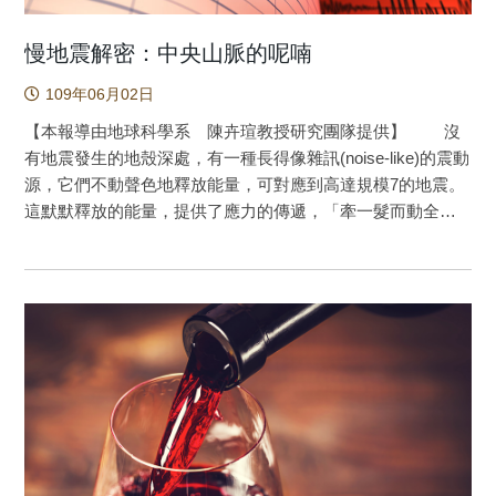
慢地震解密：中央山脈的呢喃
109年06月02日
【本報導由地球科學系 陳卉瑄教授研究團隊提供】 沒
有地震發生的地殼深處，有一種長得像雜訊(noise-like)的震動
源，它們不動聲色地釋放能量，可對應到高達規模7的地震。
這默默釋放的能量，提供了應力的傳遞，「牽一髮而動全
身」，可能影響著鄰近地震的發生，在區域地震潛能估計
裡，是不可忽略的一環。這種特殊的震動源，叫做「慢地震
(slow earthquake) 」。而慢地震發生在哪裡？特徵為何？為
什麼會發生？以下讓我們一探究竟。 一般地震，花數十
秒至數百秒釋放能量，對應著斷層面上數公分至數十公尺的
錯動；而慢地震，則需要花數小時甚至數週的時間釋放能
量，它的錯動位移有限、破裂時間長，以至於僅有非常弱的
地震波輻射，難以和背景噪訊分離。一般地震，發生在脆性
變形的區域（施予力，材料不立即變形，卻累積能量直到破
裂發生），大約是比30 km更淺的深度; 而慢地震，則發生在