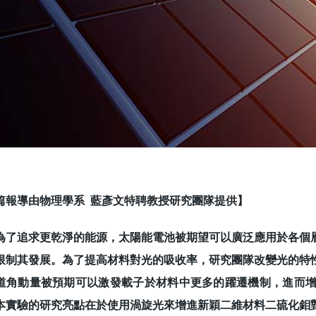
篇報導由物理學系 藍彥文特聘教授研究團隊提供】
追求更乾淨的能源，太陽能電池被期望可以廣泛應用於各個層
限制其發展。為了提高材料對光的吸收率，研究團隊改變光的特
道角動量被預期可以激發載子於材料中更多的躍遷機制，進而
本實驗的研究亮點在於使用渦旋光來增進新穎二維材料二硫化鉬