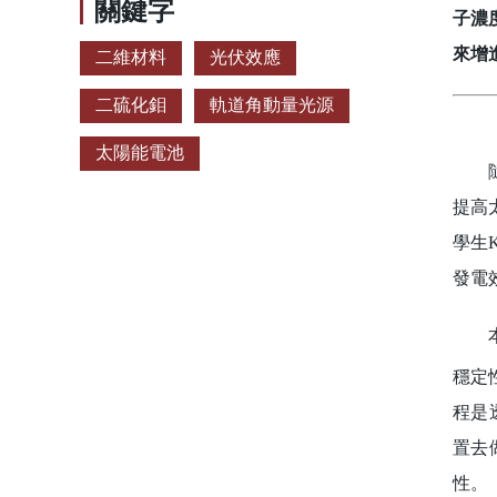
關鍵字
子濃
來增
二維材料
光伏效應
二硫化鉬
軌道角動量光源
太陽能電池
隨著
提高
學生K
發電
本研
穩定
程是透
置去
性。