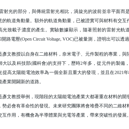
光的部分，與傳統雷射光相比，渦旋光的波前並非平面而是
意的軌道角動量。額外的軌道角動量，已被證實可與材料有交互
光致載子濃度的產生。實驗數據顯示，隨著照射的雷射光軌道角動量的提高，
)和開路電壓(Open Circuit Voltage, VOC)已被量測，證明
文教授以自身在二維材料，奈米電子、元件製程的專業，與陸
師大以及科技部(國科會)的支持下，歷時2年多，從元件的製備
光提高太陽能電池效率為一個全新且重大的發現，並且在2021年8
能產業開闢新的道路。
文教授舉例，現階段的太陽能電池產業大都著重在材料的開發
，勢必會有革命性的發現。未來研究團隊將會堆疊不同的二維材
交互作用，有機會為半導體業與光電等產業，帶來突破性的發展