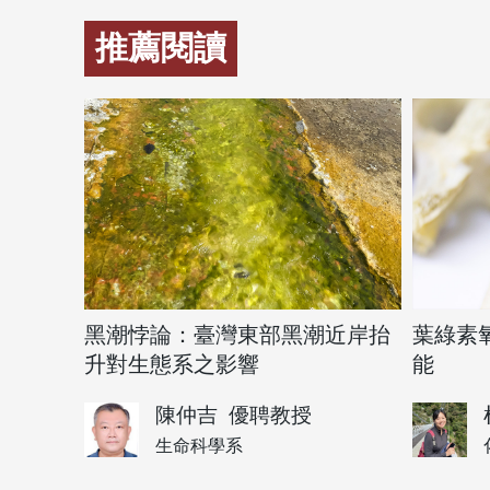
推薦閱讀
黑潮悖論：臺灣東部黑潮近岸抬
葉綠素
升對生態系之影響
能
陳仲吉
優聘教授
生命科學系