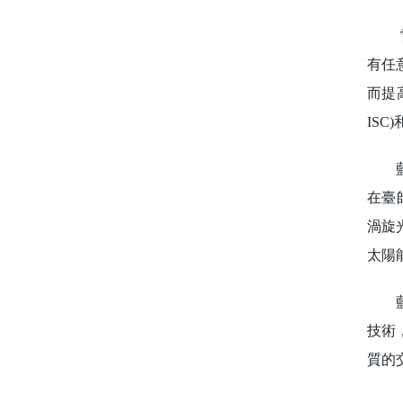
雷射
有任
而提高
ISC
藍彥
在臺
渦旋
太陽
藍彥
技術
質的