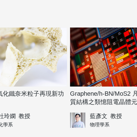
氧化鐵奈米粒子再現新功
Graphene/h-BN/MoS
質結構之類憶阻電晶體
杜玲嫻
教授
藍彥文
教授
化學系
物理學系