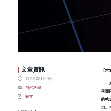
文章資訊
【本
112年08月09日
為了
自然科學
落而
圖文
的軌
力。