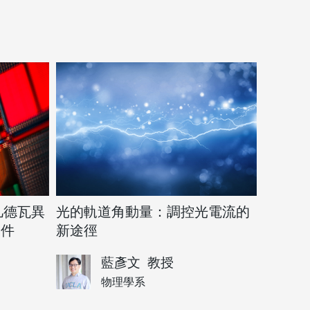
2 凡德瓦異
光的軌道角動量：調控光電流的
元件
新途徑
藍彥文
教授
物理學系