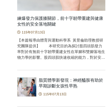
cognitive
學，成功
（waste
anterior 
systemati
胺相關代
術，在不
Surgery, 
Clinical 
病理機轉
時分析6
https://d
練爆發力保護膝關節，前十字韌帶重建與健康
100447.ht
生物標記
成分及其
女性的安全落地關鍵
定基礎。
析廢水中
MS/M
115年07月13日
MS/M
生物標記
同時定量
【本篇報導由體育與運動科學系 黃昱倫助理教授研
康對照組（
黃金標準
究團隊提供】 本研究目的為探討股四頭肌發力
0.938
部分藥物
率對於有無前⼗字韌帶重建女性在單腳和雙腳落地生
特能力。
消耗量躍
物力學的影響。股四頭肌快速收縮的能⼒，對於安全
示本研究
社會管制
落地⼒學與下肢負荷調節可能⾄關重要。本研究評估
有助於簡
注意的是
19 名前⼗字韌帶重建和 19 名對照組女性的股四頭肌
求，提供
的苯二氮
快速發⼒能⼒與落地⽣物⼒學表現，測驗內容包括等
位女孩的
出封控期
脂質體學新發現：神經醯胺有助於
長收縮能力、單腳和雙腳跳躍落地任務。利⽤逐步多
照組個案
他命在全
早期診斷女孩性早熟
元線性回歸模型，確定檢驗組別、發⼒率和及其交互
Folch
管制期間
作⽤是否能解釋落地⽣物⼒學。研究結果顯⽰，在單
115年07月13日
料庫，並
相對於傳
腳落地時，受傷組女性在觸地瞬間時的膝關節屈曲⾓
物標記。
性使用族
度⼤於對照組。不分組別，更高的發⼒率皆與較⾼的
青春期階