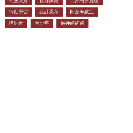
社會支持
社群媒體
自然語言處理
行動學習
設計思考
阿茲海默症
降鈣素
青少年
類神經網路