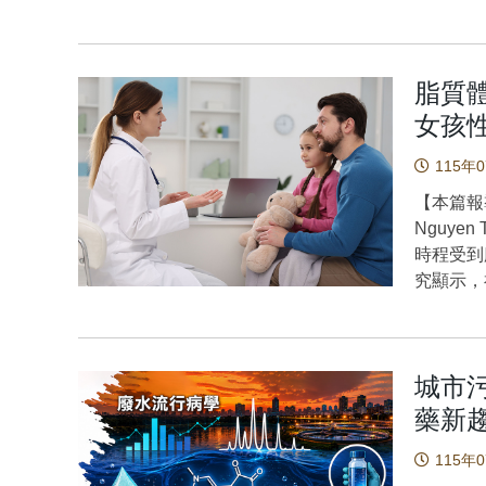
曲的安全
認知功能
落地時，
患者的整
關。建議
顯。進一
更安全的
脂質
超過 4
旨在探討
者以及正
女孩
單腳與雙
氧健身運
帶傷害相
115年
策略，而
量化的能
作用機制奠定基礎。 為什
【本篇報
的為探究
鬱症，許
Nguye
在前⼗
會影響大
時程受到
納入19
差」、「
究顯示，神
與落地⽣
困難，也
程中扮演
和單腳跳
認知功能
內分泌門
型，來確
醒大腦
（Taiwa
⽣物⼒學
究團隊透
城市
樣本，包括
所預測，
驗，研究
Precoc
藥新
行控制
中，一部
Precoc
率影響。
一部分人
115年
進行脂質
度⼤於對
變化。 研究結果顯示：