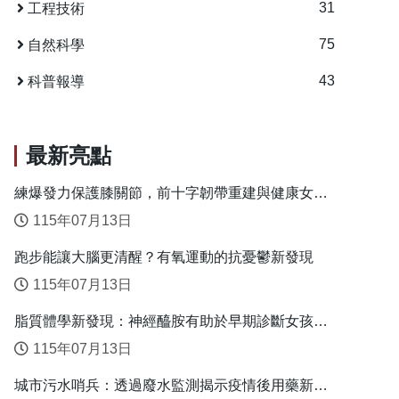
31
工程技術
75
自然科學
43
科普報導
最新亮點
練爆發力保護膝關節，前十字韌帶重建與健康女性
的安全落地關鍵
115年07月13日
跑步能讓大腦更清醒？有氧運動的抗憂鬱新發現
115年07月13日
脂質體學新發現：神經醯胺有助於早期診斷女孩性
早熟
115年07月13日
城市污水哨兵：透過廢水監測揭示疫情後用藥新趨