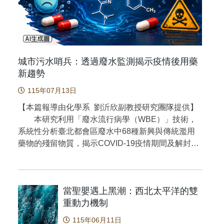
ttps://doi.org/10.1016/j.jhazmat.2024.135020
與解決問題的表現顯著優於未運動者。 黃金運動處
方：每週 3 次、每次少於 45 分鐘、持續 12 週的有
氧健身運動，效果最佳。 改善最明顯的族群：住院
患者以及同時服用抗憂鬱藥物者進步最為明顯。 對
日常生活的啟示 這項研究告訴提供一個重要訊息：
城市污水哨兵：透過廢水監測揭示疫情後用藥
有氧健身運動不只是讓身體變健康，也能讓大腦變聰
新趨勢
明，特別是對憂鬱症患者認知功能與日常生活表
115年07月13日
現。 若自身或身邊的人正面臨憂鬱症，把有氧健身
運動當作生活的一部分，可能會對認知功能和情緒都
【本篇報導由化學系 劉沂欣副教授研究團隊提供】
有幫助。 不需要太長或太激烈的運動，每週三次、
本研究利用「廢水流行病學（WBE）」技術，
每次30–45分鐘的慢跑、快走或騎車，就能帶來好
系統性分析臺北都會區廢水中68種新興與傳統濫用
處。 有氧健身運動最好有規劃，像是「固定時間、
藥物的殘留物質，揭示COVID-19疫情期間及解封後
固定地點」，這樣更容易養成習慣。 和醫師或治療
市民藥物使用行為的變化趨勢。透過高效液相層析串
師討論，把健身運動與藥物或心理治療整合為多模式
聯質譜儀（LC-MS/MS）進行高靈敏度檢測，研究團
治療策略，可能會有更佳的效果。 雖然科學家
隊發現，部分新興合成毒品的廢水消耗量在解封後躍
還在探索「為什麼運動能幫助大腦」──可能跟血流
當聖嬰遇上黑潮：西北太平洋的雙
升至疫情期間的3.2 倍，顯示社會事件與毒品流通之
增加、神經傳導物質或大腦可塑性有關，但至少目前
重動力機制
間的密切連動性。相較傳統調查方式，本方法具備不
已經能確定：動起來，對心情好，對大腦也好！ 原
涉及個人隱私、即時性高、成本低及偵測能力強等優
115年06月11日