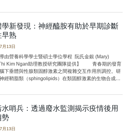
策略以承受更⾼的負荷峰值，可減輕韌帶的負載。在雙腳
」的隨機對照實驗。結果顯示，有氧健身運動能顯著提升
⼿術腳具備更⼤的爆發⼒則與更快速達到峰值⼒量反應相
體認知表現，尤其是在記憶力與執行功能方面效果最為明
將爆發⼒訓練納術後復健和運動傷害預防計畫中，以增進
步分析指出，最佳的健身運動處方為：每週 3 次、每次不
落地⽣物⼒學，降低初次和二次傷害風險。 本研究
體學新發現：神經醯胺有助於早期診斷
5 分鐘、並持續進行 12 週。特別值得注意的是，對於住院患
股四頭肌發⼒率對於有無前⼗字韌帶重建術後的女性，在
在使用抗憂鬱藥物者，效果更為顯著。這些發現強調，有
性早熟
腳著地⽣物⼒學上的差異化影響。股四頭肌在與前⼗字韌
動不僅有助於改善情緒，也能成為憂鬱症治療的重要輔助
關的關鍵時間範圍內爆發性收縮的能⼒，也就是發⼒率所
07月13日
本研究成果亦為未來持續探索有氧運動的長期影響與大腦
⼒，對於安全的著地⼒學可能⾄關重要。因此，本研究⽬
麼憂鬱症會影響「大腦」？ 提到憂
導由營養科學學士暨碩士學位學程 阮氏金銀 (Mary)
股四頭肌的發⼒率對於有無前⼗字韌帶重建⼿術的女性，
多人會想到心情低落、失眠或提不起勁，但其實憂鬱症也
n Thi Kim Ngan助理教授研究團隊提供】 青春期的發育
字韌帶傷害相關的⽮狀⾯落地⼒學上的影響。 本研究共
腦的認知功能與運作效率。許多患者常抱怨「記性變
腦下垂體與性腺類固醇激素之間複雜交互作用所調控。研
名前⼗字韌帶重建術後與19名對照組女性的股四頭肌發⼒率
腦袋打結」、「很難專心」。這些現象不僅讓日常生活更
經鞘脂類（sphingolipids）在類固醇激素的生物合成過
物⼒學。測驗內容包括股四頭肌的等長收縮，以及在雙腳
會延緩整體康復的進程。藥物治療雖然能改善情緒，但對
重要角色。本研究招募來自臺灣北部與南部青春期及小兒
躍著地時的⽣物⼒學表現。研究採⽤逐步多元線性回歸模
的幫助有限，因此學界開始思考：是否有其他方式能「喚
診的青春期女性個案，資料來源為「臺灣青春期縱向研究
定組別、發⼒率及其交互作⽤，是否能夠解釋每⼀項落地
」？ 運動真的能幫助腦力嗎？ 國立臺灣師範大學研
n Puberty Longitudinal Study）」。研究共收集112份血漿
變量中變異。若峰值動⼒學變量可由發⼒率或其交互作⽤
過系統性回顧與統合分析，整理了全球 12 項隨機對照實
污水哨兵：透過廢水監測揭示疫情後用
22位健康對照組、29位周邊性早熟（Peripheral
則進一步將峰值力發生時之膝關節屈曲角度納入共變量進
對象皆為確診的憂鬱症患者（共納入 945 名患者）。實驗
ious Puberty, PPP）及61位中樞性性早熟（Central
趨勢
分析。 研究結果發現，不同著地任務下的股四頭肌發⼒
分人參與有氧健身運動（如跑步、快走、騎腳踏車），另
ious Puberty, CPP）個案。研究團隊採用改良式Folch方法
在單腳落地時，受傷組女性在觸地瞬間時的膝關節屈曲⾓
則進行伸展、放鬆，或維持原本生活，再比較兩組的認知
07月13日
萃取，並利用非目標式超高效液相層析串聯質譜（UPLC-
照組。不論組別，更⼤的發⼒率皆與更⾼的峰值後向地⾯
 整體認知功能改善：有氧健身運動對認知