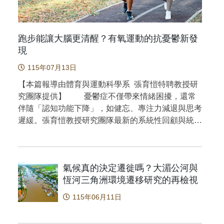
 function in adults with major depressive disorder: A
結合分子生物化學與臨床醫學實務。研究揭示特定神經醯
water-based epidemiology, WBE）」與高靈敏度質譜技
cruciate ligament reconstructed and control females. Knee
c review and meta-analysis. International Journal of
謝變化與青春期提早發育之間的關聯性，進一步加深對其
侵犯個人隱私的前提下，為臺灣首度以大規模廢水監測同
Sports Traumatology, Arthroscopy, 32(8), 2013-2022.
and Health Psychology, 24(2), Article
的理解。同時，本研究也證實利用血漿脂質譜作為預測性
8種新興毒品與傳統藥物（圖一）。人體服用藥物後，活性
oi.org/10.1002/ksa.12222
跑步能讓大腦更清醒？有氧運動的抗憂鬱新發
tps://doi.org/10.1016/j.ijchp.2024.100447
的可行性與臨床價值，為兒童生長發育疾病的精準醫療奠
代謝物經由尿液與糞便排出，匯入城市污水系統，因此分
現
 不同於過去研究，本研究整合非目標式UPLC-
的藥物殘留即可間接推算社區尺度的整體使用量。LC-
S技術與嚴謹的統計模型分析，針對臺灣女孩建立高可信度的
115年07月13日
S 結合了分子分離與高靈敏質量偵測，可在複雜水體基質中
。研究結果顯示，所鑑定之神經醯胺可有效區分CPP與健
痕量級（ng/L）的多種化合物，是監測廢水中微量藥物的
【本篇報導由體育與運動科學系 張育愷特聘教授研
AUC = 0.964），以及PPP與健康對照組（AUC =
技術。臺北地區的樣本分析顯示，在COVID-19封鎖期間
究團隊提供】 憂鬱症不僅帶來情緒困擾，還常
）。其中，CerP(18:1/18:0)更展現出可區分CPP與PPP的獨
使用減少，疫情解封後，非古柯鹼類新興合成毒品的廢水
伴隨「認知功能下降」，如健忘、專注力減退與思考
此高敏感度與高特異性的結果優於許多傳統生化指標，顯
升為疫情期間的3.2倍，甲基安非他命亦上升 1.8 倍，顯示
遲緩。張育愷教授研究團隊最新的系統性回顧與統合
具有良好的臨床應用潛力與成本效益。此外，相關發現亦
鬆綁與毒品取得管道恢復之間存在高度時間相關性。值得
分析，整理了 12 項聚焦於「有氧健身運動對憂鬱症
化臨床診斷流程，減少重複荷爾蒙檢測與影像檢查的需
，並非所有藥物走勢皆然。解封後常用於緩解焦慮與失眠
患者認知功能」的隨機對照實驗。結果顯示，有氧健
更實用且非侵入性的診斷選擇。 本研究分析來自112
平類藥物，其廢水濃度反而在疫情後略微下降，間接反映
身運動能顯著提升患者的整體認知表現，尤其是在記
血漿樣本，其中包括61位CPP、29位PPP與22位健康對
間社會心理壓力的真實規模。更值得關注的是，甲基安非
氣候真的決定遷徙嗎？大湄公河與
憶力與執行功能方面效果最為明顯。進一步分析指
，樣本來自臺灣多家小兒內分泌門診。研究採用改良式
部 145 個樣本中偵測頻率達100%，顯示即便在最嚴格的
恆河三角洲環境遷移研究的再檢視
出，最佳的健身運動處方為：每週 3 次、每次不超
方法進行脂質萃取，再透過UPLC-MS/MS建立完整脂質體資
，重度依賴性毒品的使用從未真正中斷―這正是廢水監測
過 45 分鐘、並持續進行 12 週。特別值得注意的
115年06月11日
結合進階統計與機器學習模型，篩選具高度辨識能力的生
統問卷調查的核心優勢：它捕捉到了難以自我申報的「隱
是，對於住院患者以及正在使用抗憂鬱藥物者，效果
研究過程中的挑戰包括控制生物個體差異，以及確保不同
群」。此結果不僅補足傳統問卷調查的盲點，也為防治策
更為顯著。這些發現強調，有氧健身運動不僅有助於
段樣本具有足夠代表性。其中最具特色的發現，是特定神