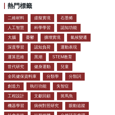
熱門標籤
二維材料
虛擬實境
石墨烯
人工智慧
科學學習
認知功能
大腦
憂鬱
擴增實境
氣候變遷
深度學習
認知負荷
運動表現
運算思維
黑潮
STEM教育
世代研究
健身運動
兒童
全民健保資料庫
分類學
分類詞
創造力
執行功能
失智症
工程設計
文獻回顧
斑馬魚
機器學習
病例對照研究
眼動追蹤