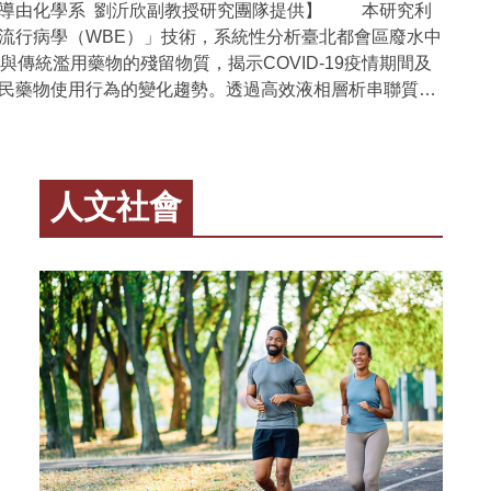
S）進行脂質體分析。 研究結果發現，多種與神經鞘脂
導由化學系 劉沂欣副教授研究團隊提供】 本研究利
和前向脛骨剪⼒顯著相關。在將峰值⼒發⽣時的膝關節屈
顯著的正向效果。 記憶力與思考力受益最多：有
物，包括Cer(18:0/15:0)、Cer(18:1/16:0)與
流行病學（WBE）」技術，系統性分析臺北都會區廢水中
入共變量進⾏控制後，此預測性消失。此結果顯示，雖然
動者在記憶測驗與解決問題的表現顯著優於未運動者。
8:1/26:0)，可作為區分CPP與健康對照組的候選生物標記，
興與傳統濫用藥物的殘留物質，揭示COVID-19疫情期間及
時峰值⼒量⾼，但同時也伴隨著更⼤的膝關節屈曲角度，
方：每週 3 次、每次少於 45 分鐘、持續 12 週的有氧健
具有極佳表現（AUC = 0.964）。此外，Cer(18:0/22:0)
民藥物使用行為的變化趨勢。透過高效液相層析串聯質譜
策略可能減輕了前⼗字韌帶的受力負載。 在雙腳落地
最明顯的族群：住院患者以及同時服用
d18:0/18:1)被確認為PPP的潛在生物標記（AUC =
-MS/MS）進行高靈敏度檢測，研究團隊發現，部分新興合
率越⼤，⼿術腳出現較早達到膝關節伸展⼒矩峰值和後向
最為明顯。 對日常生活的啟示 這項研究告訴
）。更重要的是，CerP(18:1/18:0)為唯一能有效區分CPP與
廢水消耗量在解封後躍升至疫情期間的3.2 倍，顯示社會
⽤⼒峰值之時間點，此關聯在對照組未被觀察到。這可能
重要訊息：有氧健身運動不只是讓身體變健康，也能讓大
候選生物標記。 本研究所發現的生物標記有助於提升女
品流通之間的密切連動性。相較傳統調查方式，本方法具
⼗字韌帶重建⼿術的女性在雙腳落地任務中，具備⾜夠發
，特別是對憂鬱症患者認知功能與日常生活表現。 若自
的早期與精準診斷，並可進一步了解與脂質相關的病理生理
個人隱私、即時性高、成本低及偵測能力強等優勢，有助
，減少了對受傷腳的卸載⾏為。 本研究結論指出，無
人文社會
的人正面臨憂鬱症，把有氧健身運動當作生活的一部分，
時提供一種嶄新的疾病監測方式。女性中樞性性早熟
公共衛生單位建立長期監測機制並精準規劃政策。本研究
⼗字韌帶損傷，擁有更⼤爆發性股四頭肌⼒量的女性在單
能和情緒都有幫助。 不需要太長或太激烈的運
）是一種重要的小兒內分泌疾病，其致病機轉相當複雜。若
《Journal of Hazardous Materials》，為臺灣首度以
，皆能透過增加膝關節屈曲來採⽤更安全的策略。儘管這
三次、每次30–45分鐘的慢跑、快走或騎車，就能帶來好
準確診斷，將有助於避免長期代謝與心理社會層面的併發
水監測進行藥物流行趨勢分析，未來亦可拓展至抗生素監
們遇到較⾼的峰值⼒量，但此策略潛在地減輕了前⼗字韌
，傳統診斷方式多仰賴荷爾蒙檢測與影像檢查，不僅具有
風險評估與結合AI 預測建立模型之應用等潛力，為公共衛
。此外，在雙腳落地時，⼿術腳若具備更⼤的爆發⼒則與
和醫師或治療師討論，把健身運動與藥物
也較耗時且成本高昂。本研究透過脂質體學分析，鑑定出
境治理提供新的科技工具與研究方向。 你知道從
峰值⼒量相關。根據本研究發現，建議臨床⼯作者應將爆
療整合為多模式治療策略，可能會有更佳的效果。
PP、PPP與健康對照組的血漿神經醯胺（ceramide）生物
的水」就能看出一座城市的藥物使用趨勢嗎？在臺北大都
頭肌強化訓練納入前⼗字韌帶術後復健和傷害預防計畫
家還在探索「為什麼運動能幫助大腦」──可能跟血流增
啟了以非侵入性方式精準偵測青春期提早發育的新方向。
項創新的研究正運用廢水流入水處理廠前的成分，成功揭
增進更安全的著地⼒學，以降低初次和⼆次韌帶傷害的風
傳導物質或大腦可塑性有關，但至少目前已經能確定：動
不僅影響兒童身體發育，也可能對心理健康造成影響，
間與解封後居民對新興毒品與傳統濫用藥物的使用模式。
Huang, Y. L., Mulligan, C. M. S., Johnson, S. T.,
情好，對大腦也好！ 原文出處：Ren, F. F., Hillman,
可靠的早期診斷工具十分重要。目前診斷方法在區分CPP
《Journal of Hazardous Materials》的研究，不但呈
C. D., Hannigan, K., Stutzenberger, L., & Norcross, M. F.
ng, W. G., Li, R. H., Zhou, W. S., Liang, W. M., Yang, Y.,
方面仍存在敏感度與特異性不足的問題，可能延誤治療時
未有的區域性藥物監控圖像，更提供政府制定公共衛生政
ifferential influence of quadriceps rate of torque
T., & Chang, Y. K. (2024). Effects of aerobic exercise on
究的重要性在於將先進脂質體分析技術應用於小兒內分泌
嶄新的科學工具。 本研究整合「廢水流行病學
ent on single- and double-leg landing mechanics in