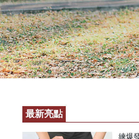
最新亮點
練爆