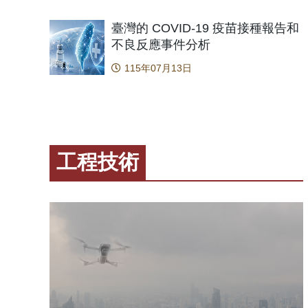
略提供
峰值後向地⾯反作⽤⼒和前向脛骨剪⼒相關。然而，
經醯胺種
同，本研
在將峰值⼒發⽣時的膝關節屈曲⾓度納入共變量進⾏
臺灣的 COVID-19 疫苗接種報告和
診斷問
興毒品，
控制後，此預測性消失。在雙腳落地時，發⼒率越
不良反應事件分析
孩CPP
性，未來
⼤，⼿術腳達到膝伸展⼒矩和後向地⾯反作⽤⼒峰值
相較傳統
與風險
115年07月13日
的時間越早，此關聯在對照組未被觀察到。整體顯
床決策品
本前處理
⽰，無論是否具有前⼗字韌帶損傷，擁有更高股四頭
並為未來
隊克服了
肌爆發⼒的女性，在單腳落地時會採⽤增加膝關節屈
性早熟的
最終建
曲的安全策略以承受更⾼的負荷峰值，可減輕韌帶的
康預後。 原文出處： Nguyen, N. T. K., Huang, S. Y.,
城市的脈
負載。在雙腳落地時，⼿術腳具備更⼤的爆發⼒則與
Tung, T. 
地區建立
更快速達到峰值⼒量反應相關。建議將爆發⼒訓練納
工程技術
Lipidomic
生素耐藥
術後復健和運動傷害預防計畫中，以增進更安全的落
precociou
響。 圖一：呈現廢水流行病學的完整監測流程：從都市污水採
地⽣物⼒學，降低初次和二次傷害風險。 本
18(4), 26
樣、LC
研究旨在探討股四頭肌發⼒率對於有無前⼗字韌帶重
共衛生政策工
建術後的女性，在單腳與雙腳著地⽣物⼒學上的差異
Chang, Y.
化影響。股四頭肌在與前⼗字韌帶傷害相關的關鍵時
Chu, H. T
間範圍內爆發性收縮的能⼒，也就是發⼒率所量化的
Wastewat
能⼒，對於安全的著地⼒學可能⾄關重要。因此，本
drug use 
研究⽬的為探究股四頭肌的發⼒率對於有無前⼗字韌
COVID-19
帶重建⼿術的女性，在前⼗字韌帶傷害相關的⽮狀⾯