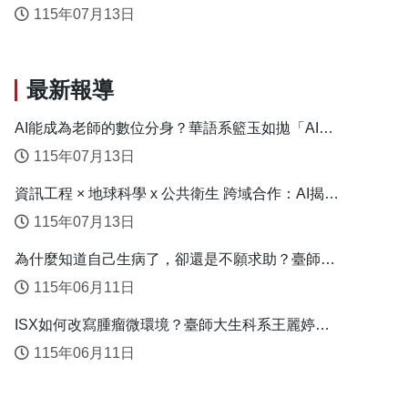
勢
115年07月13日
最新報導
AI能成為老師的數位分身？華語系籃玉如拋「AI教
學代理人」新模式
115年07月13日
資訊工程 × 地球科學 x 公共衛生 跨域合作：AI揭露
臺灣心血管疾病高風險環境型態
115年07月13日
為什麼知道自己生病了，卻還是不願求助？臺師大
衛教系連盈如揭心理健康求助關鍵
115年06月11日
ISX如何改寫腫瘤微環境？臺師大生科系王麗婷揭
開肝癌免疫逃脫機制
115年06月11日