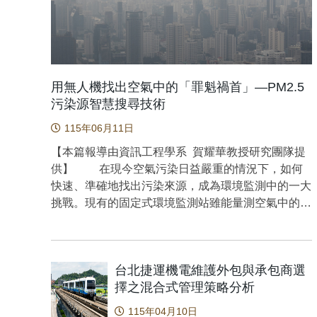
135020. h
落地⼒學上的影響。 本研究共納入19名前⼗字
韌帶重建術後與19名對照組女性的股四頭肌發⼒率
與落地⽣物⼒學。測驗內容包括股四頭肌的等長收
縮，以及在雙腳和單腳跳躍著地時的⽣物⼒學表現。
研究採⽤逐步多元線性回歸模型，來確定組別、發⼒
用無人機找出空氣中的「罪魁禍首」—PM2.5
率及其交互作⽤，是否能夠解釋每⼀項落地⽣物⼒學
污染源智慧搜尋技術
變量中變異。若峰值動⼒學變量可由發⼒率或其交互
115年06月11日
作⽤所預測，則進一步將峰值力發生時之膝關節屈曲
角度納入共變量進行控制分析。 研究結果發
【本篇報導由資訊工程學系 賀耀華教授研究團隊提
現，不同著地任務下的股四頭肌發⼒率影響。在單腳
供】 在現今空氣污染日益嚴重的情況下，如何
落地時，受傷組女性在觸地瞬間時的膝關節屈曲⾓度
快速、準確地找出污染來源，成為環境監測中的一大
⼤於對照組。不論組別，更⼤的發⼒率皆與更⾼的峰
挑戰。現有的固定式環境監測站雖能量測空氣中的
值後向地⾯反作⽤⼒和前向脛骨剪⼒顯著相關。在將
PM2.5（細懸浮微粒）濃度，但由於位置固定、覆蓋
峰值⼒發⽣時的膝關節屈曲⾓度納入共變量進⾏控制
範圍有限，往往只能顯示「哪裡空氣不好」，卻無法
後，此預測性消失。此結果顯示，雖然發⼒率⼤時峰
準確指出污染「從哪裡來」。 為了解決這個問
值⼒量⾼，但同時也伴隨著更⼤的膝關節屈曲角度，
台北捷運機電維護外包與承包商選
題，本研究提出一種結合無人機（UAV）與 PM2.5
此動作策略可能減輕了前⼗字韌帶的受力負載。
擇之混合式管理策略分析
感測技術的污染源搜尋方法。透過在無人機上搭載
在雙腳落地時，發⼒率越⼤，⼿術腳出現較早達
PM2.5 感測器，讓無人機能夠在空中靈活飛行，並
115年04月10日