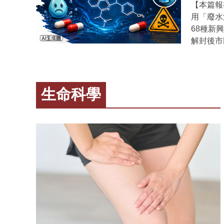
MS/M
【本篇報
反作⽤⼒
功能帶來小幅但
類相關的代謝
用「廢水
曲⾓度納
氧健身運
Cer(1
68種新
發⼒率⼤
黃金運動處
其辨識模型
解封後市
此動作
身運動，效果最佳。 改善
與Cer(
儀（LC
時，發⼒
抗憂鬱藥物者進步
0.938
成毒品的
地⾯反作
提供一個
PPP的
事件與毒
歸因於前
腦變聰明
孩CPP
備不涉及
生命科學
⼒率時
身或身邊
機制，同
於政府與
論有無前
可能會對認知功
（CPP
成果已刊登於
腳落地時
動，每週
能及早且
大規模廢
可能使她
處。 有氧健身運動最好有規劃，像是「固定時間、固定地點」，
症。然而
測、環境
帶的負載
這樣更容易養成習慣。 
侵入性，
生監測與環
更快達到
或心理治
可區分C
「馬桶裡
發性股四
雖然科學
標記，開
會區，一
中，以期
加、神經
CPP
示疫情期
險。 原文出處：
起來，對心
因此建立
這項被刊登於
Pollard, 
C. H., Wa
與PPP
現了前所
(2024). D
Chen, F. 
機。本研
策提供
developm