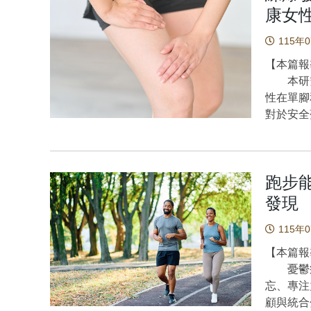
康女
115年
【本篇報
本研究
性在單腳
對於安全
名前⼗字
落地⽣物
落地任務
跑步
及其交互
地時，受
發現
分組別，
115年
骨剪⼒相
量進⾏控
【本篇報
腳達到膝
憂鬱症
對照組未
忘、專注
有更高股
顧與統合