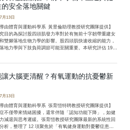
性的安全落地關鍵
07月13日
導由體育與運動科學系 黃昱倫助理教授研究團隊提供】
目的為探討股四頭肌發力率對於有無前⼗字韌帶重建女
和雙腳落地生物力學的影響。股四頭肌快速收縮的能⼒，
落地⼒學與下肢負荷調節可能⾄關重要。本研究評估 19
韌帶重建和 19 名對照組女性的股四頭肌快速發⼒能⼒與
⼒學表現，測驗內容包括等長收縮能力、單腳和雙腳跳躍
。利⽤逐步多元線性回歸模型，確定檢驗組別、發⼒率和
能讓大腦更清醒？有氧運動的抗憂鬱新
作⽤是否能解釋落地⽣物⼒學。研究結果顯⽰，在單腳落
傷組女性在觸地瞬間時的膝關節屈曲⾓度⼤於對照組。不
更高的發⼒率皆與較⾼的峰值後向地⾯反作⽤⼒和前向脛
07月13日
關。然而，在將峰值⼒發⽣時的膝關節屈曲⾓度納入共變
制後，此預測性消失。在雙腳落地時，發⼒率越⼤，⼿術
導由體育與運動科學系 張育愷特聘教授研究團隊提供】
伸展⼒矩和後向地⾯反作⽤⼒峰值的時間越早，此關聯在
不僅帶來情緒困擾，還常伴隨「認知功能下降」，如健
被觀察到。整體顯⽰，無論是否具有前⼗字韌帶損傷，擁
力減退與思考遲緩。張育愷教授研究團隊最新的系統性回
四頭肌爆發⼒的女性，在單腳落地時會採⽤增加膝關節屈
分析，整理了 12 項聚焦於「有氧健身運動對憂鬱症患者