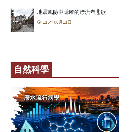
即時數據支持。 與過往需仰賴人員調查或醫療回報不
改善情緒，也能成為憂鬱症治療的重要輔助策略，而
類能有效區分CPP與PPP，而這正是傳統方法中最困難的
究大幅降低人力成本，且能偵測非法販售與地下製造的新
本研究成果亦為未來持續探索有氧運動的長期影響與
地震風險中隱匿的漂流者悲歌
題之一。 總結而言，本研究建立了血漿神經醯胺作為女
其所建立的方法已具高通量、高靈敏度與跨樣本可比較
大腦作用機制奠定基礎。 為什麼憂鬱症會影響「大
早期診斷之高敏感度與高特異性生物標記的可行性，並提供
可擴展至全臺城市，甚至搭配 AI 進行藥物流行趨勢預測
115年06月11日
腦」？ 提到憂鬱症，許多人會想到心情低落、
診斷技術更有效率且非侵入性的替代方案，有助於提升臨
分析。 這項研究歷經多次方法優化與跨領域合作，在樣
失眠或提不起勁，但其實憂鬱症也會影響大腦的認知
質。同時，研究也深化了對青春期脂質代謝機制的理解，
、儀器參數設定與校正策略等層面均需精密掌握。研究團
功能與運作效率。許多患者常抱怨「記性變差」、
相關研究與介入策略提供新的發展方向。本研究有望改變
污泥干擾、高鹽抑制訊號與標準品取得困難等技術挑戰，
「腦袋打結」、「很難專心」。這些現象不僅讓日常
早期診斷模式，促進精準醫療發展，並改善全球兒童的健
立一套可應用於實際政策評估的監測平台。 廢水中藏著
生活更困難，也會延緩整體康復的進程。藥物治療雖
 Fan, H. Y.,
動。這項創新研究不只提升公共衛生監控效能，也為亞洲
然能改善情緒，但對認知功能的幫助有限，因此學界
H., Huynh, Q. T. V., Yang, C., & Chen, Y. C. (2024).
藥物監測新典範。未來此技術亦有望應用於疫情預測、抗
開始思考：是否有其他方式能「喚醒大腦」？ 運動
自然科學
s reveals ceramide biomarkers for detecting central
性追蹤及環境暴露評估，對科學界與社會都帶來長遠的影
真的能幫助腦力嗎？ 國立臺灣師範大學研究團
s puberty in girls. Obesity research & clinical practice,
隊透過系統性回顧與統合分析，整理了全球 12 項隨
9–279. https://doi.org/10.1016/j.orcp.2024.07.005
-MS/MS 定量分析，到社區尺度用藥趨勢推估，以及作為公
機對照實驗，研究對象皆為確診的憂鬱症患者（共納
具的應用路徑。 原文出處：Ting, T. T., Chen, P. C.,
入 945 名患者）。實驗中，一部分人參與有氧健身
 C., Chiang, P. J., Li, H. C., Chen, S. H., Chen, P. C.,
運動（如跑步、快走、騎腳踏車），另一部分人則進
., Chuang, P. Y., Liu, Y. H., & Chen, P. S. (2024).
行伸展、放鬆，或維持原本生活，再比較兩組的認知
er-based epidemiology to monitor 68 NPS/conventional
變化。 研究結果顯示： 整體認知功能改善：有氧健
in Taipei metropolitan area in Taiwan during and after
身運動對認知功能帶來小幅但顯著的正向效果。 記
 pandemic. Journal of Hazardous Materials, 476,
憶力與思考力受益最多：有氧健身運動者在記憶測驗