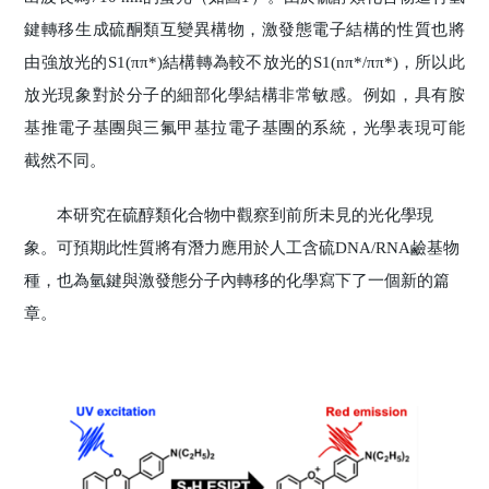
鍵轉移生成硫酮類互變異構物，激發態電子結構的性質也將
由強放光的S1(
ππ
*)結構轉為較不放光的S1(n
π
*/
ππ
*)，所以此
放光現象對於分子的細部化學結構非常敏感。例如，具有胺
基推電子基團與三氟甲基拉電子基團的系統，光學表現可能
截然不同。
本研究在硫醇類化合物中觀察到前所未見的光化學現
象。可預期此性質將有潛力應用於人工含硫DNA/RNA鹼基物
種，也為氫鍵與激發態分子內轉移的化學寫下了一個新的篇
章。