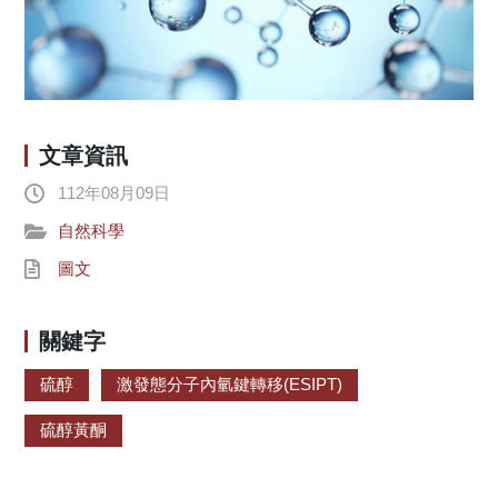
文章資訊
112年08月09日
自然科學
圖文
關鍵字
硫醇
激發態分子內氫鍵轉移(ESIPT)
硫醇黃酮