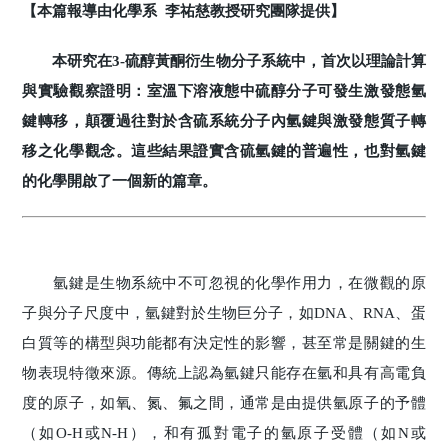
【本篇報導由化學系 李祐慈教授研究團隊提供】
本研究在3-硫醇黃酮衍生物分子系統中，首次以理論計算
與實驗觀察證明：室溫下溶液態中硫醇分子可發生激發態氫
鍵轉移，顛覆過往對於含硫系統分子內氫鍵與激發態質子轉
移之化學觀念。這些結果證實含硫氫鍵的普遍性，也對氫鍵
的化學開啟了一個新的篇章。
氫鍵是生物系統中不可忽視的化學作用力，在微觀的原
子與分子尺度中，氫鍵對於生物巨分子，如DNA、RNA、蛋
白質等的構型與功能都有決定性的影響，甚至常是關鍵的生
物表現特徵來源。傳統上認為氫鍵只能存在氫和具有高電負
度的原子，如氧、氮、氟之間，通常是由提供氫原子的予體
（如O-H或N-H），和有孤對電子的氫原子受體（如N或