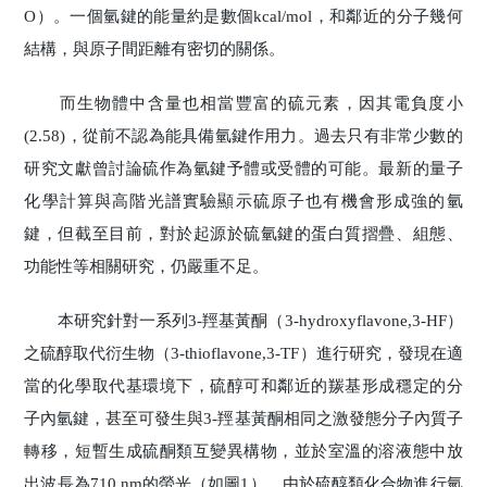
O）。一個氫鍵的能量約是數個kcal/mol，和鄰近的分子幾何
結構，與原子間距離有密切的關係。
而生物體中含量也相當豐富的硫元素，因其電負度小
(2.58)，從前不認為能具備氫鍵作用力。過去只有非常少數的
研究文獻曾討論硫作為氫鍵予體或受體的可能。最新的量子
化學計算與高階光譜實驗顯示硫原子也有機會形成強的氫
鍵，但截至目前，對於起源於硫氫鍵的蛋白質摺疊、組態、
功能性等相關研究，仍嚴重不足。
本研究針對一系列3-羥基黃酮（3-hydroxyflavone,3-HF）
之硫醇取代衍生物（3-thioflavone,3-TF）進行研究，發現在適
當的化學取代基環境下，硫醇可和鄰近的羰基形成穩定的分
子內氫鍵，甚至可發生與3-羥基黃酮相同之激發態分子內質子
轉移，短暫生成硫酮類互變異構物，並於室溫的溶液態中放
出波長為710 nm的螢光（如圖1）。由於硫醇類化合物進行氫