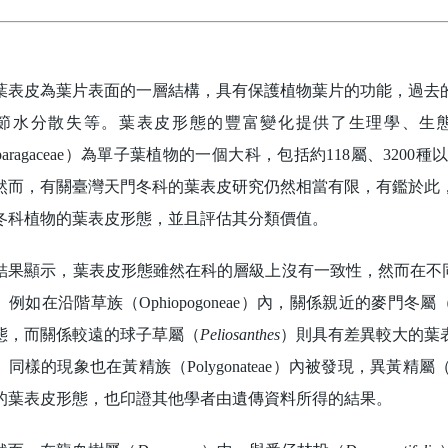
皮為葉片表面的一層結構，具有保護植物葉片的功能，過去的
節水分散失等。葉表皮形態的豐富變化提供了生理學、生
sparagaceae）為單子葉植物的一個大科，包括約118屬、3
然而，有關臺灣天門冬科的葉表皮研究仍然相當有限，有鑑於此
冬科植物的葉表皮形態，並且評估其分類價值。
顯示，葉表皮形態雖然在科的層級上沒有一致性，然而在不同的族
例如在沿階草族（Ophiopogoneae）內，關係親近的麥門冬屬
態，而關係較遠的球子草屬（
Peliosanthes
）則具有差異較大的葉
同樣的現象也在黃精族（Polygonateae）內被發現，異黃精屬
的葉表皮形態，也印證其他學者由遺傳資料所得的結果。