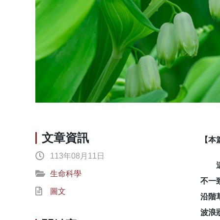
文章資訊
【本
113年08月11日
這份
生命科學
不一
圖文
沿階
波浪