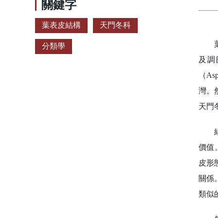
關鍵字
葉表皮結構
天門冬科
葉表
分類學
及調
（A
灣。
天門
結果
價值。
皮形
關係。
類似