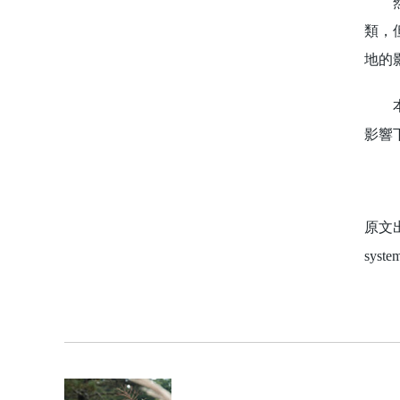
然而
類，
地的
本研
影響
原文出處：
system