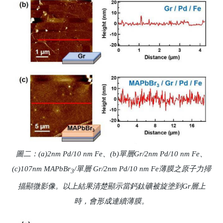
圖二：(a)2nm Pd/10 nm Fe、(b)單層Gr/2nm Pd/10 nm Fe、
(c)107nm MAPbBr
/單層 Gr/2nm Pd/10 nm Fe薄膜之原子力掃
3
描顯微影像。以上結果清楚顯示當鈣鈦礦被旋塗到Gr層上
時，會形成連續薄膜。