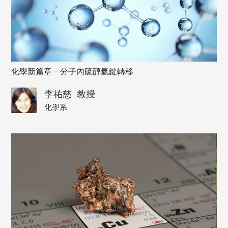
化學新篇章－分子內硫醇氫鍵轉移
李祐慈
教授
化學系