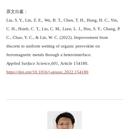
原文出處：
Liu, S. Y., Lin, Z. E., Wu, B. T., Chen, T. H., Hung, H. C., Yin,
C. H., Hsieh, C. T., Liu, C. M., Liaw, L. J., Hsu, S. Y., Chang, P.
C., Chao, Y. C., & Lin, W. C. (2022). Improvement from
discrete to uniform wetting of organic perovskite on
ferromagnetic metals through a heterointerface.
Applied Surface Science,601,
Article 154180.
https://doi.org/10.1016/j.apsusc.2022.154180