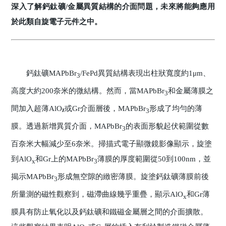
深入了解鈣鈦礦/金屬異質結構的介面問題，未來將能夠應用
於此類自旋電子元件之中。
鈣鈦礦MAPbBr
/FePd異質結構表現出柱狀寬度約1μm、
3
高度大約200奈米的微結構。然而，當MAPbBr
和金屬薄膜之
3
間加入超薄AlO
或Gr介面層後，MAPbBr
形成了均勻的薄
χ
3
膜。透過新增異質介面，MAPbBr
的表面形貌起伏範圍從數
3
百奈米大幅減少至6奈米。掃描式電子顯微鏡影像顯示，旋塗
到AlO
和Gr上的MAPbBr
薄膜的厚度範圍從50到100nm，並
x
3
揭示MAPbBr
形成無空隙的緻密薄膜。旋塗鈣鈦礦薄膜前後
3
所量測的磁性觀察到，磁滯曲線幾乎重疊，顯示AlO
和Gr薄
x
膜具有防止氧化以及鈣鈦礦和鐵磁金屬層之間的介面擴散。