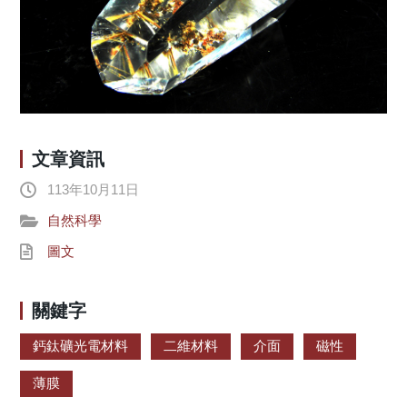
文章資訊
113年10月11日
自然科學
圖文
關鍵字
鈣鈦礦光電材料
二維材料
介面
磁性
薄膜