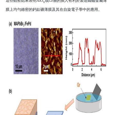
這些觀察結果表明AlO
或Gr層的插入有利於製造鐵磁金屬薄
x
膜上均勻緻密的鈣鈦礦薄膜及其在自旋電子學中的應用。