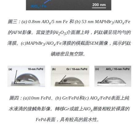
圖三：(a) 0.8nm AlO
/5 nm Fe 和 (b) 53 nm MAPbBr
/AlO
/Fe
x
3
x
的AFM影像。當旋塗到Al
O
介面層上時，鈣鈦礦呈現均勻的
2
3
薄膜。
(c)MAPbBr
/AlO
/Fe薄膜的橫截面SEM圖像，揭示鈣鈦
3
x
礦緻密且無空隙。
圖四：(a)10nm FePd、(b) Gr/FePd和
(c) AlO
/FePd表面上純
x
水液滴的接觸角影像。轉移Gr或鍍上AlO
層後相較於裸露的
x
FePd表面，具有較高的親水性。