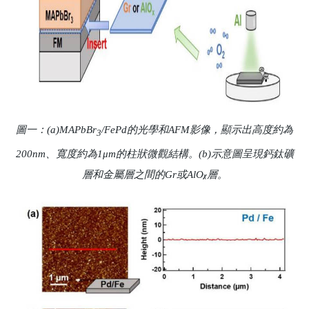
圖一：(a)MAPbBr
/FePd的光學和AFM影像，顯示出高度約為
3
200nm、寬度約為1μm的柱狀微觀結構。(b)示意圖呈現鈣鈦礦
層和金屬層之間的Gr或AlO
層。
χ