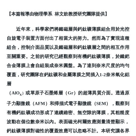
【本篇報導由物理學系 林文欽教授研究團隊提供】
近年來，科學家們將鐵磁層與鈣鈦礦薄膜組合用於光控
自旋電子裝置方面付出了相當大的努力。然而為了實現這種
組合，控制介面品質以及鐵磁層和鈣鈦礦層之間的相互作用
至關重要。之前的研究已經觀察到有機鈣鈦礦薄膜，於鐵鈀
合金薄膜上會自組裝成奈米圓盤。為了達到奈米尺度的均勻
覆蓋，研究團隊在鈣鈦礦和金屬薄膜之間插入1-2奈米氧化鋁
層
（AlO
或單原子石墨烯層（Gr）的超薄異質介面。透過原
）
x
子力顯微鏡（AFM）和掃描式電子顯微鏡（SEM），觀察到
有機鈣鈦礦成功形成了連續緻密、無空隙的薄膜，其粗糙度
波動在個位數奈米以內。表面磁光柯爾效應測量清楚顯示，
鈣鈦礦薄膜對磁性的覆蓋效應可以忽略不計。本研究讓各界