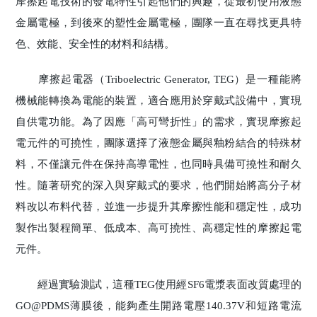
摩擦起電技術的發電特性引起他們的興趣，從最初使用液態
金屬電極，到後來的塑性金屬電極，團隊一直在尋找更具特
色、效能、安全性的材料和結構。
摩擦起電器（Triboelectric Generator, TEG）是一種能將
機械能轉換為電能的裝置，適合應用於穿戴式設備中，實現
自供電功能。為了因應「高可彎折性」的需求，實現摩擦起
電元件的可撓性，團隊選擇了液態金屬與釉粉結合的特殊材
料，不僅讓元件在保持高導電性，也同時具備可撓性和耐久
性。隨著研究的深入與穿戴式的要求，他們開始將高分子材
料改以布料代替，並進一步提升其摩擦性能和穩定性，成功
製作出製程簡單、低成本、高可撓性、高穩定性的摩擦起電
元件。
經過實驗測試，這種TEG使用經SF6電漿表面改質處理的
GO@PDMS薄膜後，能夠產生開路電壓140.37V和短路電流