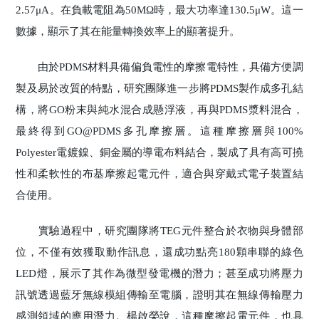
2.57μA。在負載電阻為50MΩ時，最大功率達130.5μW。這一
數據，顯示了其在能量轉換效率上的顯著提升。
由於PDMS材料具備偏負電性的摩擦電特性，具備方便調
製及易於改質的特點，研究團隊進一步將PDMS製作成多孔結
構，將GO粉末與純水混合成懸浮液，再與PDMS漿料混合，
最終得到GO@PDMS多孔摩擦層。這種摩擦層與100%
Polyester電鍍鎳、銅金屬的導電布料結合，製成了具有高可撓
性和柔軟性的布基摩擦起電元件，適合與穿戴式電子裝置結
合使用。
實驗過程中，研究團隊將TEG元件整合於衣物與身體部
位，不僅有效獲取動作訊息，還成功點亮180顆串聯的綠色
LED燈，展示了其作為微型發電機的潛力；甚至成功將壓力
訊號透過藍牙無線模組傳輸至電腦，證明其在無線傳輸壓力
感測領域的應用潛力。楊啟榮說，這種摩擦起電元件，也具