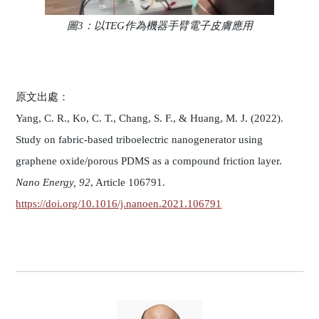
圖3：以TEG作為機器手臂電子皮膚應用
原文出處：
Yang, C. R., Ko, C. T., Chang, S. F., & Huang, M. J. (2022).
Study on fabric-based triboelectric nanogenerator using
graphene oxide/porous PDMS as a compound friction layer.
Nano Energy, 92
, Article 106791.
https://doi.org/10.1016/j.nanoen.2021.106791