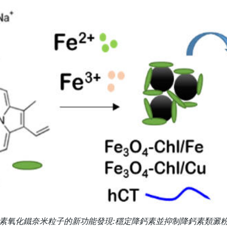
素氧化鐵奈米粒子的新功能發現:穩定降鈣素並抑制降鈣素類澱