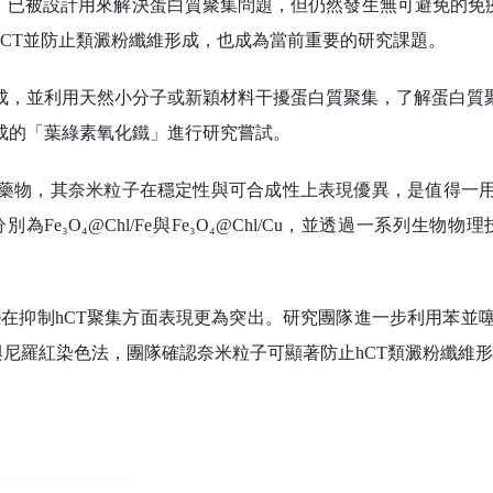
已被設計用來解決蛋白質聚集問題，但仍然發生無可避免的免疫
CT並防止類澱粉纖維形成，也成為當前重要的研究課題。
，並利用天然小分子或新穎材料干擾蛋白質聚集，了解蛋白質聚
成的「葉綠素氧化鐵」進行研究嘗試。
物，其奈米粒子在穩定性與可合成性上表現優異，是值得一用
e₃O₄@Chl/Fe與Fe₃O₄@Chl/Cu，並透過一系列生
hl/Fe在抑制hCT聚集方面表現更為突出。研究團隊進一步利用苯並噻
S與尼羅紅染色法，團隊確認奈米粒子可顯著防止hCT類澱粉纖維