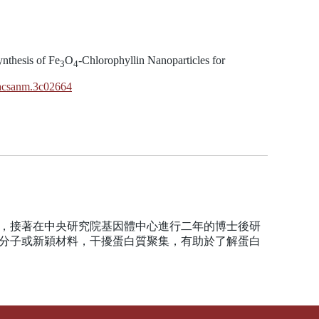
ynthesis of Fe
O
-Chlorophyllin Nanoparticles for
3
4
1/acsanm.3c02664
學位，接著在中央研究院基因體中心進行二年的博士後研
小分子或新穎材料，干擾蛋白質聚集，有助於了解蛋白