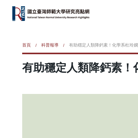
首頁
科普報導
有助穩定人類降鈣素！化學系杜玲嫻
/
/
有助穩定人類降鈣素！