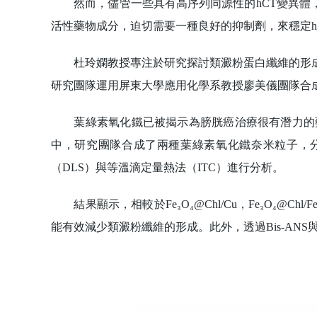
然而，儘管一些具有高序列同源性的hCT變異體，
活性藥物成分，迫切需要一種良好的抑制劑，來穩定h
杜玲嫻教授專注於研究探討類澱粉蛋白纖維的形成
研究團隊運用屏東大學應用化學系教授廖美儀團隊合
葉綠素氧化鐵已被揭示為膀胱癌治療很有潛力的藥
中，研究團隊合成了兩種葉綠素氧化鐵奈米粒子，分別為F
（DLS）與等溫滴定量熱法（ITC）進行分析。
結果顯示，相較於Fe₃O₄@Chl/Cu，Fe₃O₄@C
能有效減少類澱粉纖維的形成。此外，透過Bis-AN