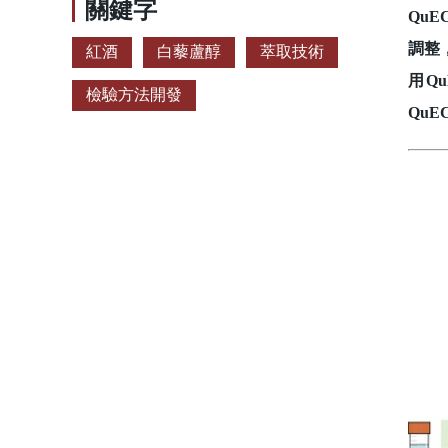
關鍵字
Qu
調整
紅酒
白藜蘆醇
萃取技術
用Q
檢驗方法開發
Qu