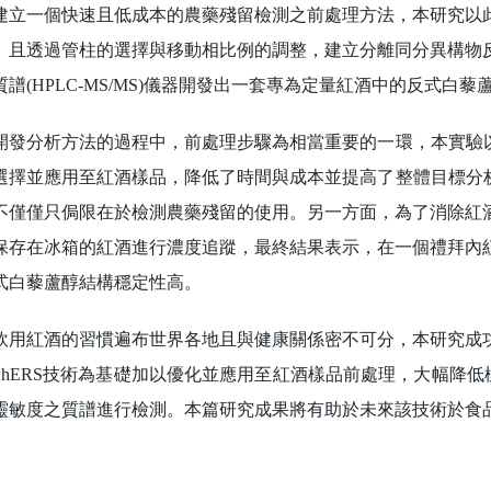
建立一個快速且低成本的農藥殘留檢測之前處理方法，本研究以
。且透過管柱的選擇與移動相比例的調整，建立分離同分異構物
質譜(HPLC-MS/MS)儀器開發出一套專為定量紅酒中的反式白
分析方法的過程中，前處理步驟為相當重要的一環，本實驗以Qu
選擇並應用至紅酒樣品，降低了時間與成本並提高了整體目標分析物
不僅僅只侷限在於檢測農藥殘留的使用。另一方面，為了消除紅
保存在冰箱的紅酒進行濃度追蹤，最終結果表示，在一個禮拜內
式白藜蘆醇結構穩定性高。
紅酒的習慣遍布世界各地且與健康關係密不可分，本研究成功
EChERS技術為基礎加以優化並應用至紅酒樣品前處理，大幅降低
靈敏度之質譜進行檢測。本篇研究成果將有助於未來該技術於食