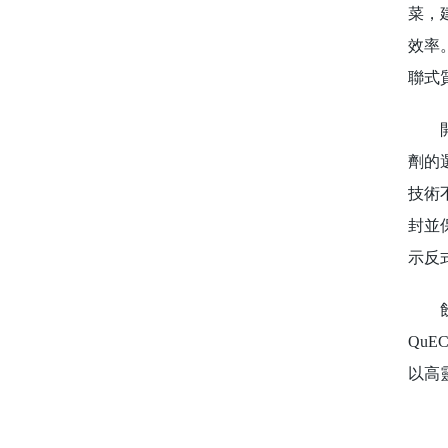
菜，
效率
聯式
開發
劑的
技術
封並
示反
飲用
Qu
以高