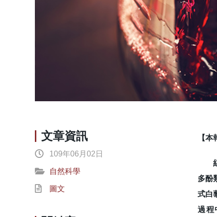
文章資訊
【本
109年06月02日
紅酒
自然科學
多酚
圖文
式白
過程