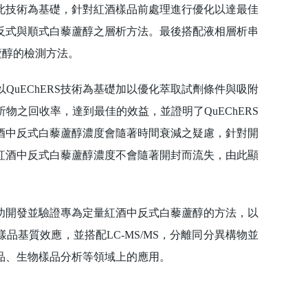
此技術為基礎，針對紅酒樣品前處理進行優化以達最佳
反式與順式白藜蘆醇之層析方法。最後搭配液相層析串
藜蘆醇的檢測方法。
EChERS技術為基礎加以優化萃取試劑條件與吸附
之回收率，達到最佳的效益，並證明了QuEChERS
酒中反式白藜蘆醇濃度會隨著時間衰減之疑慮，針對開
紅酒中反式白藜蘆醇濃度不會隨著開封而流失，由此顯
開發並驗證專為定量紅酒中反式白藜蘆醇的方法，以
樣品基質效應，並搭配LC-MS/MS，分離同分異構物並
品、生物樣品分析等領域上的應用。