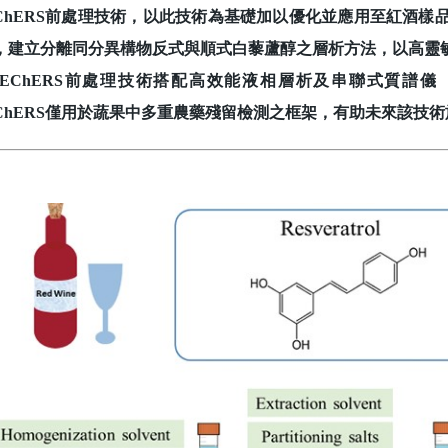
EChERS前處理技術，以此技術為基礎加以優化並應用至紅酒
，建立分離同分異構物反式與順式白藜蘆醇之層析方法，以高靈
uEChERS前處理技術搭配高效能液相層析及串聯式質譜儀（
EChERS僅用於蔬果中多重農藥殘留檢測之框架，有助未來該技