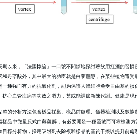
以來，「法國悖論」一口號不間斷地探討著飲用紅酒的習慣是
素和丹寧酸外，其中最大的功臣就是白藜蘆醇，在某些植物遭受
是一種強而有力的抗氧化劑，能夠保護人體細胞免受自由基的損
、抗心血管疾病等功效之潛力，甚或能調節新陳代謝。健康是現
的分析方法包含樣品採集、樣品前處理、儀器檢測以及數據處
酒樣品中微量反式白藜蘆醇，有必要開發一種靈敏而可靠檢測方法。
取目標分析物，採用吸附劑去除複雜樣品的基質干擾以提升前處