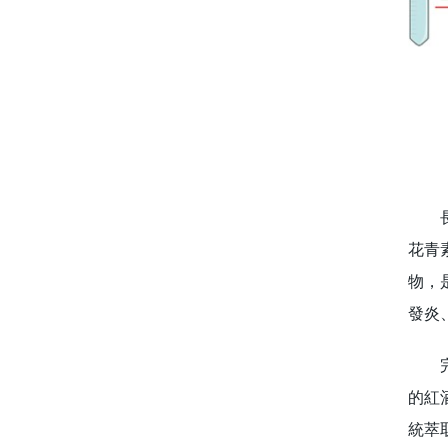
長期
花青
物，
發炎
完整
的紅
統萃