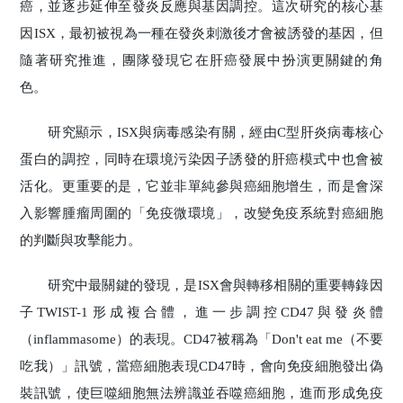
癌，並逐步延伸至發炎反應與基因調控。這次研究的核心基
因ISX，最初被視為一種在發炎刺激後才會被誘發的基因，但
隨著研究推進，團隊發現它在肝癌發展中扮演更關鍵的角
色。
研究顯示，ISX與病毒感染有關，經由C型肝炎病毒核心
蛋白的調控，同時在環境污染因子誘發的肝癌模式中也會被
活化。更重要的是，它並非單純參與癌細胞增生，而是會深
入影響腫瘤周圍的「免疫微環境」，改變免疫系統對癌細胞
的判斷與攻擊能力。
研究中最關鍵的發現，是ISX會與轉移相關的重要轉錄因
子TWIST-1形成複合體，進一步調控CD47與發炎體
（inflammasome）的表現。CD47被稱為「Don't eat me（不要
吃我）」訊號，當癌細胞表現CD47時，會向免疫細胞發出偽
裝訊號，使巨噬細胞無法辨識並吞噬癌細胞，進而形成免疫