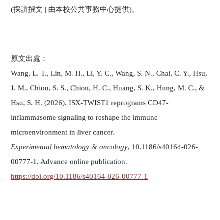
(採訪撰文 | 由本校公共事務中心提供)。
原文出處：
Wang, L. T., Lin, M. H., Li, Y. C., Wang, S. N., Chai, C. Y., Hsu,
J. M., Chiou, S. S., Chiou, H. C., Huang, S. K., Hung, M. C., &
Hsu, S. H. (2026). ISX-TWIST1 reprograms CD47-
inflammasome signaling to reshape the immune
microenvironment in liver cancer.
Experimental hematology & oncology
, 10.1186/s40164-026-
00777-1. Advance online publication.
https://doi.org/10.1186/s40164-026-00777-1