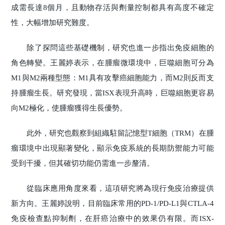
成需長達8個月，且動物存活與劑量控制都具有高度不確定
性，大幅增加研究難度。
除了探問這些基礎機制，研究也進一步指出免疫細胞的
角色轉變。王麗婷表示，在腫瘤微環境中，巨噬細胞可分為
M1與M2兩種型態：M1具有攻擊癌細胞能力，而M2則反而支
持腫瘤生長。研究發現，當ISX表現升高時，巨噬細胞更容易
向M2極化，使腫瘤獲得生長優勢。
此外，研究也觀察到組織駐留記憶型T細胞（TRM）在腫
瘤環境中出現顯著變化，顯示免疫系統的長期防禦能力可能
受到干擾，但其確切功能仍需進一步釐清。
從臨床應用角度來看，這項研究將為現行免疫治療提供
新方向。王麗婷說明，目前臨床常用的PD-1/PD-L1與CTLA-4
免疫檢查點抑制劑，在肝癌治療中的效果仍有限。而ISX-