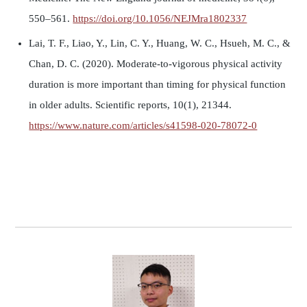
550–561.
https://doi.org/10.1056/NEJMra1802337
Lai, T. F., Liao, Y., Lin, C. Y., Huang, W. C., Hsueh, M. C., &
Chan, D. C. (2020). Moderate-to-vigorous physical activity
duration is more important than timing for physical function
in older adults. Scientific reports, 10(1), 21344.
https://www.nature.com/articles/s41598-020-78072-0