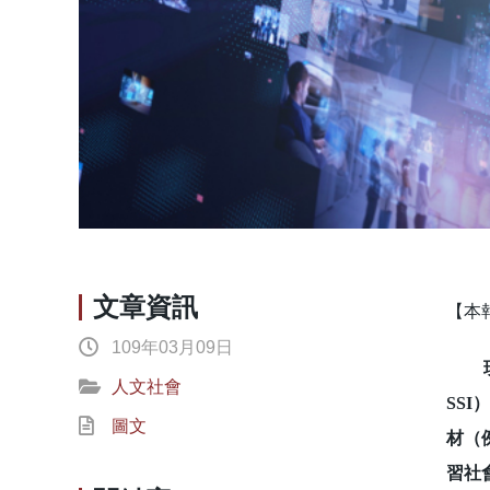
文章資訊
【本
109年03月09日
現今
人文社會
SS
圖文
材（
習社