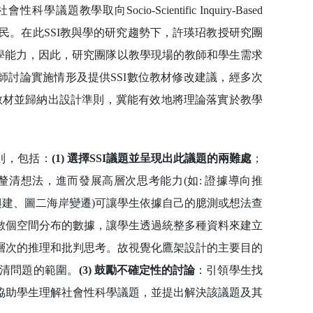
的社會性科學議題教學取向Socio-Scientific Inquiry-Based
力的公民。在此SSI教與學的研究趨勢下，許瑛玿教授研究團
教學能力，因此，研究團隊以教學現場的教師和學生需求
教師討論實施情形及提供SSI數位教材修改建議，經多次
位教材並歸納出設計準則，冀能有效地將理論落實於教學
則，包括：
(1) 選擇SSI議題並呈現出此議題的兩難處
；
清想法，進而發展高層次思考能力(如: 證據導向推
興建、圖二海岸變遷)可讓學生依據自己的臆測或想法查
數個空間分布的數據，讓學生透過統整多種資料來建立
層次的推理和批判思考。故視覺化鷹架設計的主要目的
清問題的範圍。
(3) 鼓勵不確定性的討論
：引領學生找
協助學生理解社會性科學議題，並提出解決該議題及其