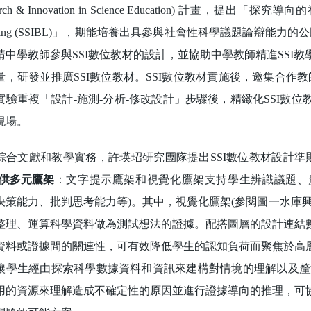
arch & Innovation in Science Education) 計畫，提出「探究導向
arning (SSIBL)」，期能培養出具參與社會性科學議題論辯能
請中學教師參與SSI數位教材的設計，並協助中學教師精進SSI
量，研發並推廣SSI數位教材。SSI數位教材實施後，邀集合作
實驗重複「設計-施測-分析-修改設計」步驟後，精緻化SSI數
現場。
文獻和教學實務，許瑛玿研究團隊提出SSI數位教材設計準
 提供多元鷹架
：文字提示鷹架和視覺化鷹架支持學生辨識議題、釐
決策能力、批判思考能力等)。其中，視覺化鷹架(參閱圖一水庫
整理、運算科學資料做為測試想法的證據。配搭圖層的設計連結
資料或證據間的關連性，可有效降低學生的認知負荷而聚焦於高
讓學生經由探索科學數據資料和資訊來建構對情境的理解以及釐
用的資源來理解造成不確定性的原因並進行證據導向的推理，可