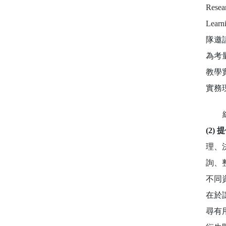
Rese
Le
隊邀
為考
教學
實務
綜合
(2)
理、
詢、
不同
在於
尋有