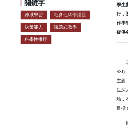
關鍵字
學生
行，
跨域學習
社會性科學議題
作學
決策能力
議題式教學
提供
科學性推理
現今科
SS
主題
生深
驗，
目標 