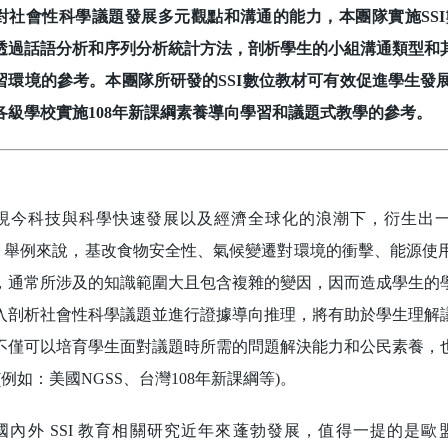
對社會性科學議題發展多元觀點和溝通的能力，本團隊實施SS
透過話語分析和序列分析統計方法，剖析學生的小組溝通類型和
習環境的參考。本團隊所研發的SSI數位教材可有效促進學生發
各級學校實施108年新課綱素養導向學習和議題式教學的參考。
技與科學快速發展以及經濟全球化的浪潮下，衍生出一些無可避免的社會性
I)，舉例來說，基改食物安全性、氣候變遷對環境的衝擊、能源
，通常所涉及的知識範圍大且包含複雜的變因，因而造成學生的
入剖析社會性科學議題並進行證據導向推理，將有助於學生理解
不僅可以培育學生面對議題時所需的問題解決能力和公民素養，
(例如：美國NGSS、台灣108年新課綱等)。
國內外 SSI 教育相關研究近年來蓬勃發展，值得一提的是歐盟執行的PARRISE (