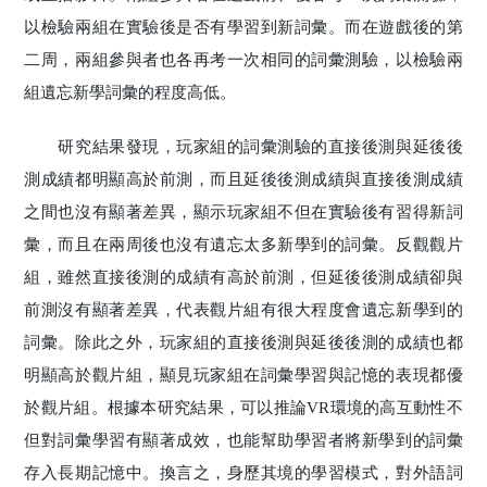
以檢驗兩組在實驗後是否有學習到新詞彙。而在遊戲後的第
二周，兩組參與者也各再考一次相同的詞彙測驗，以檢驗兩
組遺忘新學詞彙的程度高低。
研究結果發現，玩家組的詞彙測驗的直接後測與延後後
測成績都明顯高於前測，而且延後後測成績與直接後測成績
之間也沒有顯著差異，顯示玩家組不但在實驗後有習得新詞
彙，而且在兩周後也沒有遺忘太多新學到的詞彙。反觀觀片
組，雖然直接後測的成績有高於前測，但延後後測成績卻與
前測沒有顯著差異，代表觀片組有很大程度會遺忘新學到的
詞彙。除此之外，玩家組的直接後測與延後後測的成績也都
明顯高於觀片組，顯見玩家組在詞彙學習與記憶的表現都優
於觀片組。根據本研究結果，可以推論VR環境的高互動性不
但對詞彙學習有顯著成效，也能幫助學習者將新學到的詞彙
存入長期記憶中。換言之，身歷其境的學習模式，對外語詞