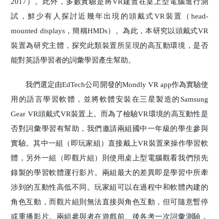
2017）。此外，多數實驗是將VR建置在桌上型電腦進行測
試，鮮少有人探討近幾年出現的頭戴式VR裝置（head-
mounted displays，簡稱HMDs）。為此，本研究以頭戴式VR
裝置為研究主體，探究此類裝置所呈現的高互動環境，是否
能對英語學習者的詞彙學習產生幫助。
我們選定由EdTech公司開發的Mondly VR app作為實驗使
用的語言學習軟體，並將軟體安裝在三星製造的Samsung
Gear VR頭戴式VR裝置上。而為了檢驗VR環境的高互動性是
否對詞彙學習有幫助，我們邀請兩組國中一年級的學生參與
實驗。其中一組（即玩家組）直接戴上VR裝置來操作學習軟
體，另外一組（即觀片組）則使用桌上型電腦觀看我們預先
錄製的學習軟體運行影片。兩組最大的差異即是學習中所牽
涉到的互動性高低不同。玩家組可以在過程中和軟體內建的
角色互動，而觀片組則無法直接與角色互動，但可隨意暫停
或重播影片。兩組參與者在遊戲前、後各考一次詞彙測驗，