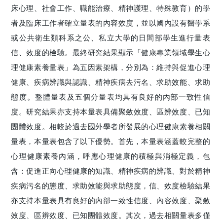
床心理、社會工作、職能治療、精神護理、特殊教育）的學
者及臨床工作者確立量表的內容效度，並以國內設有醫學系
或公共衛生類科系之公、私立大學的日間部學生進行量表
信、效度的檢驗。最終研究結果顯示「健康專業領域學生心
理健康素養量表」為五因素架構，分別為：維持與促進心理
健康、疾病辨識與認識、精神疾病去污名、求助效能、求助
態度。整體量表及五個分量表均具有良好的內部一致性信
度。研究結果亦支持本量表具備聚斂效度、區辨效度、已知
團體效度。相較於過去國外學者所發展的心理健康素養相關
量表，本量表包含了以下優勢。首先，本量表涵蓋較完整的
心理健康素養內涵，呼應心理健康的積極與消極定義，包
含：促進正向心理健康的知識、精神疾病的辨識、對於精神
疾病污名的態度、求助效能與求助態度，信、效度檢驗結果
亦支持本量表具有良好的內部一致性信度、內容效度、聚斂
效度、區辨效度、已知團體效度。其次，過去相關量表多僅