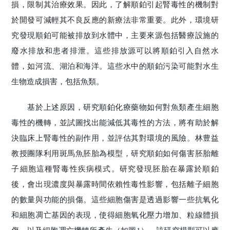
損，限制其治療效果。因此，了解順鉑引起腎毒性的機制對
於開發可減輕其不良反應的新療法非常重要。此外，環境研
究發現順鉑可能被排放到水體中，主要來源包括醫療設施的
廢水排放和患者排泄。這些排放源可以將順鉑引入自然水
體，如河流、湖泊和海洋。這些水中的順鉑污染可能對水生
生物造成損害，包括魚類。
基於上述原因，研究順鉑化療藥物如何對魚類產生細胞
毒性的機轉，並試圖找出能減低其毒性的方法，將有助於解
決臨床上腎毒性的副作用，並評估其對環境的風險。林豊益
教授團隊利用斑馬魚胚胎為模型，研究順鉑如何傷害胚胎離
子細胞這種腎毒性疾病模式。研究發現胚胎在暴露於順鉑
後，會出現濃度與暴露時間依賴性毒性影響，包括離子細胞
的數量與功能的損傷。這些細胞傷害是透過影響一些抗氧化
和細胞凋亡基因的表現，使得細胞氧化壓力增加、粒線體損