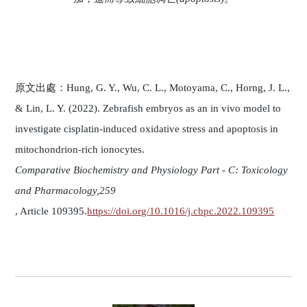
原文出處：Hung, G. Y., Wu, C. L., Motoyama, C., Horng, J. L.,
& Lin, L. Y. (2022). Zebrafish embryos as an in vivo model to
investigate cisplatin-induced oxidative stress and apoptosis in
mitochondrion-rich ionocytes.
Comparative Biochemistry and Physiology Part - C: Toxicology
and Pharmacology,259
, Article 109395.
https://doi.org/10.1016/j.cbpc.2022.109395