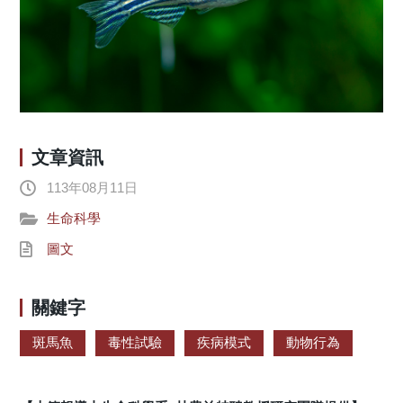
文章資訊
113年08月11日
生命科學
圖文
關鍵字
斑馬魚
毒性試驗
疾病模式
動物行為