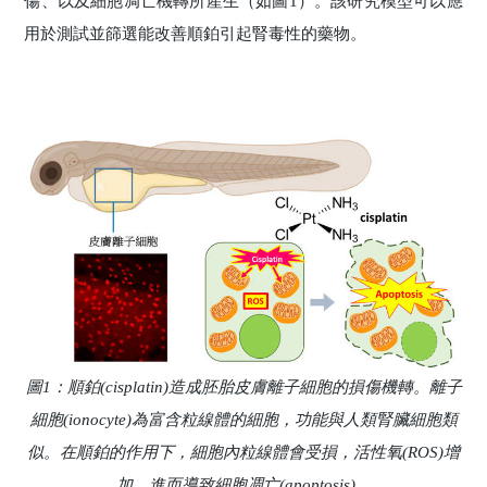
傷、以及細胞凋亡機轉所產生（如圖1）。該研究模型可以應
用於測試並篩選能改善順鉑引起腎毒性的藥物。
圖1：順鉑(cisplatin)造成胚胎皮膚離子細胞的損傷機轉。離子
細胞(ionocyte)為富含粒線體的細胞，功能與人類腎臟細胞類
似。在順鉑的作用下，細胞內粒線體會受損，活性氧(ROS)增
加，進而導致細胞凋亡(apoptosis)。