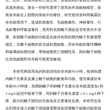
性。此外，在斑馬魚和人類之間，其基因和許多器官系統有
高度的相似。過去一些研究選擇了斑馬魚作為動物模型，探
索奈米銀在人類體內系統中的毒性，研究發現長時間暴露於
奈米銀環境下，造成胚胎毒性、毛細胞毒性、神經毒性、行
為影響和呼吸道毒性，然而對魚類離子調節是否有害仍不清
楚。魚類離子細胞的功能是在維持魚類的體內離子和滲透壓
穩定，且離子細胞內富含線粒體細胞，而奈米銀的毒性機轉
和破壞線粒體內膜，導致細胞死亡相關性高，因此離子細胞
比其他細胞對奈米銀可能更加敏感。
本研究將斑馬魚的胚胎浸泡於奈米銀96小時，檢測魚體
內離子含量及皮膚上離子細胞的數量和功能。發現暴露於奈
米銀96小時後，魚體鈉離子和鉀離子含量在奈米銀濃度為1和
3 mg/L組別中顯著下降，而鈣離子含量在濃度 ≥ 0.1 mg/L時下
降，顯示鈣離子調控的失衡為其主要毒性反應。本研究也首
次利用非侵入的離子掃描微電擊技術證實離子細胞功能受損