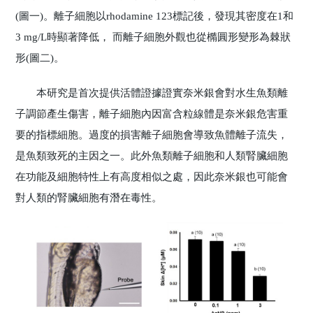
(圖一)。離子細胞以rhodamine 123標記後，發現其密度在1和
3 mg/L時顯著降低， 而離子細胞外觀也從橢圓形變形為棘狀
形(圖二)。
本研究是首次提供活體證據證實奈米銀會對水生魚類離
子調節產生傷害，離子細胞內因富含粒線體是奈米銀危害重
要的指標細胞。過度的損害離子細胞會導致魚體離子流失，
是魚類致死的主因之一。此外魚類離子細胞和人類腎臟細胞
在功能及細胞特性上有高度相似之處，因此奈米銀也可能會
對人類的腎臟細胞有潛在毒性。