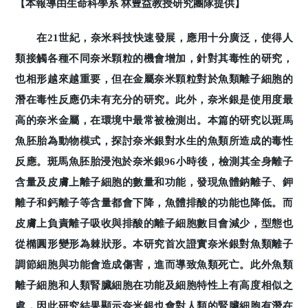
【本報導由生命科學系 林豊益教授研究團隊提供】
在21世紀，奈米科技快速發展，應用十分廣泛，使得人
類接觸各種不同奈米顆粒的機會增加，針對其毒性的研究，
也相形越來越重要，但在金屬奈米顆粒對於魚類離子細胞的
潛在毒性反應仍未有充分的研究。此外，奈米銀是使用度最
高的奈米金屬，在環境中最常被檢測出。本篇的研究以斑馬
魚胚胎為動物模式，探討奈米銀對水生的魚類所造成的毒性
反應。斑馬魚胚胎浸泡於奈米銀96小時後，檢測其全身離子
含量及皮膚上離子細胞的數量和功能，發現魚體鈉離子、鉀
離子和鈣離子等含量都會下降，魚體排酸的功能也降低。而
皮膚上負責離子吸收與排酸的離子細胞數目會減少，型態也
從橢圓形變形為棘狀形。本研究首次證實奈米銀對魚類離子
調節細胞與功能會造成傷害，進而導致魚類死亡。此外魚類
離子細胞和人類腎臟細胞在功能及細胞特性上有高度相似之
處，因此研究結果顯示奈米銀也會對人類的腎臟細胞有潛在