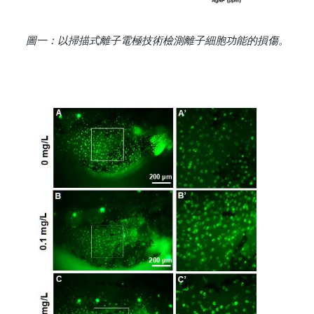
圖一：以掃描式離子電極技術檢測離子細胞功能的損傷。