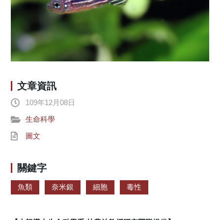
文章資訊
109年12月08日
生命科學
圖文
關鍵字
魚類
奈米銀
細胞
毒性