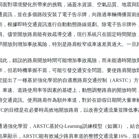
同面對環境變化所帶來的挑戰，涵蓋水資源、空氣品質、地震與
通資訊，並在多個路段安裝了電子告示牌，向路過車輛傳播當前
術，根據即時交通資訊進行自動動態路線規劃。除電子告示牌外
肩。儘管開放路肩能有效疏導交通，現行系統只在固定時間開放
早開放則增加事故風險，特別是路肩較窄或車速差異過大。一旦
，錯誤的路肩開放時間可能增加事故風險，而未能適時開放則
率，但若時機掌握不當，可能引發交通安全問題。要使路肩開放
究提出了一種基於強化學習的自適應路肩交通控制（ARSTC）
、車速、道路使用率等因素的基礎上，動態調整路肩的開放時間
時交通資訊。使用路肩作為額外車道，對於在節假日期間大量車
STC的目標是在必要時高效地開放路肩，以改善交通流量並降低
強化學習，ARSTC基於Q-Learning訓練模型（如圖3）
結果顯示，ARSTC能有效減少路肩車道的整體交通流量16%，並將