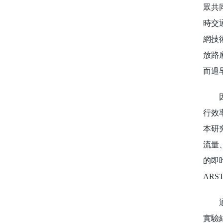
眾共
時交
網技
放路
而過
因此
行效
本研
流量
的即
AR
通過
實驗