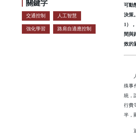
關鍵字
可動
決策
交通控制
人工智慧
1）
強化學習
路肩自適應控制
間與
效的
人們
殊事
統，
行費
半，
近年