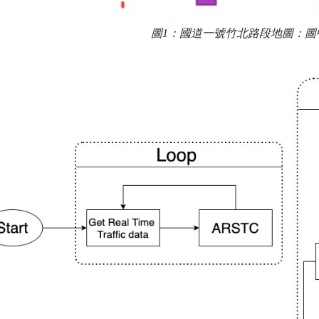
圖1：國道一號竹北路段地圖：圖