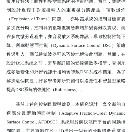
常用於解決非線性和多變量系統的控制問題。然而，倒階控
制設計過程中對虛擬輸入的重複微分將產生「項數爆炸
（Explosion of Terms）問題」，亦即當系統的控制目標需要
多次微分時，控制器的複雜度將急劇增加變得難以實現。而
在多次微分過程中，亦容易放大系統雜訊，導致控制性能下
降。所幸動態面控制（Dynamic Surface Control, DSC）策略
透過引入一個低通濾波器可以巧妙地解決此問題。然而，在
設計DSC系統之前，需掌握詳細的受控體數學模型，否則系
統參數變化和外部雜訊干擾均會導致DSC系統不穩定。為了
解決這個問題，許多學者亦研究如何以適應性和智慧型策略
提高DSC系統的強健性（Robustness）。
基於上述的控制目標與啟發，本研究設計一套全新的自
適應分數階動態面控制（Adaptive Fraction-Order Dynamic
Surface Control, AFODSC）系統用於解決龍門平台的同動控
制問題，主要貢獻在於：(1)提出一個新的分數階低通濾波