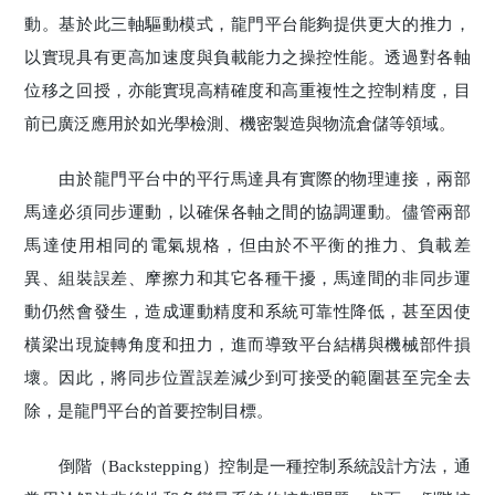
動。基於此三軸驅動模式，龍門平台能夠提供更大的推力，
以實現具有更高加速度與負載能力之操控性能。透過對各軸
位移之回授，亦能實現高精確度和高重複性之控制精度，目
前已廣泛應用於如光學檢測、機密製造與物流倉儲等領域。
由於龍門平台中的平行馬達具有實際的物理連接，兩部
馬達必須同步運動，以確保各軸之間的協調運動。儘管兩部
馬達使用相同的電氣規格，但由於不平衡的推力、負載差
異、組裝誤差、摩擦力和其它各種干擾，馬達間的非同步運
動仍然會發生，造成運動精度和系統可靠性降低，甚至因使
橫梁出現旋轉角度和扭力，進而導致平台結構與機械部件損
壞。因此，將同步位置誤差減少到可接受的範圍甚至完全去
除，是龍門平台的首要控制目標。
倒階（Backstepping）控制是一種控制系統設計方法，通