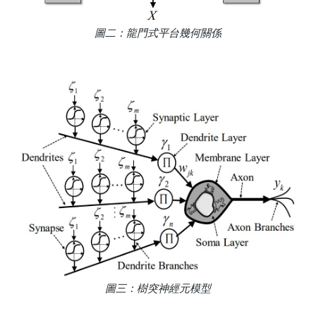
圖二：龍門式平台幾何關係
圖三：樹突神經元模型