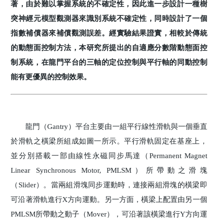
著，由於難以掌握系統的不確定性，因此進一步設計一種樹
突神經元模型觀測器來識別系統不確定性，同時設計了一個
指數補償器來補償觀測誤差。經實驗結果證實，相較於傳統
的動態面控制方法，本研究所提出的自適應分數階動態面控
制系統，在龍門平台的三軸的定位控制與平行軸的同動控制
能有更優異的控制效果。
龍門（Gantry）平台主要由一組平行線性滑軌與一個垂直
於滑軌之橫梁所組成如圖一所示。平行滑軌固定在基座上，
並分別搭載一部由線性永磁同步馬達（Permanent Magnet
Linear Synchronous Motor, PMLSM）所帶動之滑塊
（Slider）。當兩組滑塊同步運動時，連接兩組滑塊的橫梁即
可沿著滑軌進行X方向運動。另一方面，橫梁上配置由另一個
PMLSM所帶動之動子（Mover），可沿著該橫梁進行Y方向運