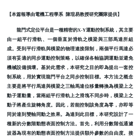
【本篇報導由電機工程學系 陳瑄易教授研究團隊提供】
龍門式定位平台是一種精密的X-Y運動控制系統，其主要
由一組平行滑軌、一個垂直於滑軌之橫梁與三部馬達所組
成。受到平行滑軌與橫梁的物理連接限制，兩個平行馬達必
須有妥適的同步運動控制策略，以確保各軸協調運動並避免
機械設備損壞。基於此需求，本研究之目的即為提出一套控
制系統，用於實現龍門平台之同步控制目標。本方法之概念
主要是將平行馬達與橫梁之三軸馬達位移量轉換為橫梁上之
動子運動量，當兩組平行滑軌上之滑塊不同步時，橫梁上之
動子將產生旋轉角度。因此，若能控制該角度為零，亦即等
同於達到雙軸同動之效果。為達到此目標，本研究設計了一
種新的分數階動態表面控制方法。首先，利用分數階低通濾
波器為現有的動態表面控制方法提供額外參數的自由度。接