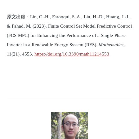
原文出處：Lin, C.-H., Farooqui, S. A., Liu, H.-D., Huang, J.-J.,
& Fahad, M. (2023). Finite Control Set Model Predictive Control
(FCS-MPC) for Enhancing the Performance of a Single-Phase
Inverter in a Renewable Energy System (RES).
Mathematics
,
11(21), 4553.
https://doi.org/10.3390/math11214553