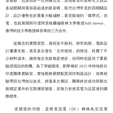
逆變器，也源自於一次跨國交流，當他看見印度研究人員以
多組開關與電容器組成的新架構，取代台灣常見的四開關設
計，設計優勢在於重量大幅減輕，甚至能做到「攜帶式」供
電，也就展開與印度阿里格爾穆斯林大學教授Adil Sarwar、
臺灣科技大學教授林長華的三方合作。
從概念到實體原型，過程並不順利。研究初期，電路設
計屢遭失敗，甚至多次發生「元件燒毀」的情況，耗費了不
少材料成本。雖然每次失敗都是挫折，但同時也提供了重新
驗證假設的契機。為了突破困境，劉華棟於 2025 年特地前往
印度團隊實驗室，實地觀察硬體配置與控制器設計，並將經
驗帶回台灣加以改良。經過多次嘗試，團隊終於成功研製出
能穩定運作的五階層逆變器，並致力於使其電力品質達到國
際標準。
逆變器的功能，是將直流電（DC）轉換為交流電