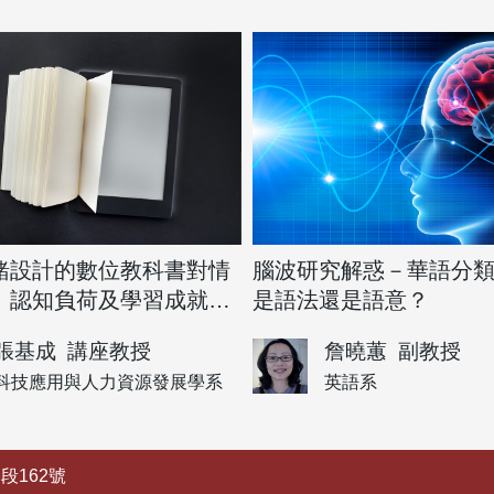
緒設計的數位教科書對情
腦波研究解惑－華語分
、認知負荷及學習成就比
是語法還是語意？
？
張基成
講座教授
詹曉蕙
副教授
科技應用與人力資源發展學系
英語系
段162號