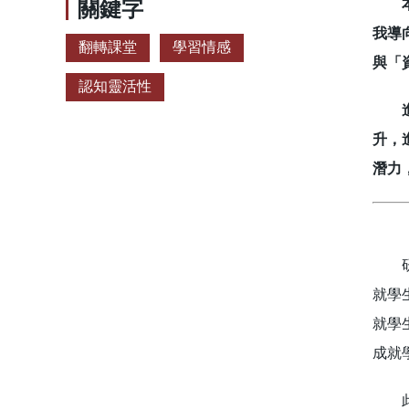
關鍵字
本研
我導
翻轉課堂
學習情感
與「
認知靈活性
進一
升，
潛力
研究
就學
就學
成就
此外