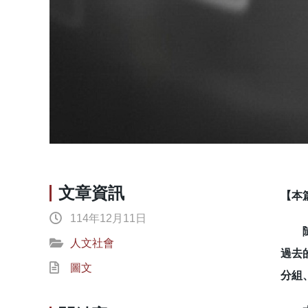
文章資訊
【本
114年12月11日
隨著
人文社會
過去
圖文
分組