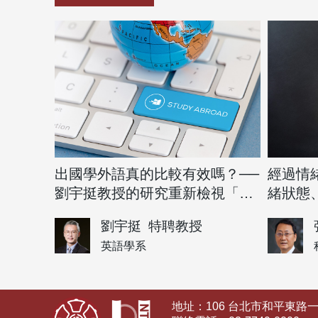
出國學外語真的比較有效嗎？──
經過情
劉宇挺教授的研究重新檢視「留
緒狀態
學效應」
較好嗎
劉宇挺
特聘教授
英語學系
地址：106 台北市和平東路一