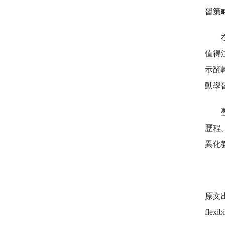
習策
在認
值得
示翻
動學
整體
歷程
異化
原文出處：
flexib