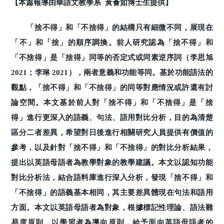
【本篇報導由華語文教學系 黃薈如博士生提供】
「捨不得」和「不捨得」的結構只有細微不同，展現在
「不」和「捨」的順序調換。前人研究認為「捨不得」和
「不捨得」是「捨得」同等的否定式或同素逆序詞（李思旭
2021；李琳 2021），兩者意義和功能等同。基於功能語法的
觀點，「捨不得」和「不捨得」的同等對應情況或許還有討
論空間。本文基於前人對「捨不得」和「不捨得」是「捨
得」進行更深入的語義、句法、語用對比分析，目的為清楚
區分二者差異，希望對日後進行相關研究人員提供有價值的
參考，以及針對「捨不得」和「不捨得」的對比分析結果，
提出以英語母語者為教學對象的教學建議。本文以認知功能
對比分析法，結合語料庫進行深入分析，發現「捨不得」和
「不捨得」的語義基本相同，其主要差異體現在句法和語用
方面。本文以英語母語者為對象，根據標記性理論、語法難
易度原則、以學習者為導向原則，給予面向英語母語者的