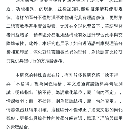
這項研究的重要性在於它深入探討了語言中「形式相
近、功能相異」的現象，並從認知功能角度釐清其使用規
律。這樣的區分不僅對漢語本體研究具有理論價值，更對第
二語言教學產生實質影響。尤其在全球化背景下，華語學習
者日益增多，精準區分易混淆結構能有效提升學習效率與交
際準確性。此外，本研究也展示了如何透過語料庫與理論分
析相互印證，深化對語言細微差異的理解，為跨語言比較研
究提供具體可行的方法論參考。
本研究的特殊貢獻在於，有別於多數研究將「捨不得」
與「不捨得」視為同義結構，本文透過實證語料與句法測
試，明確指出「捨不得」為詞彙化單位，屬「句內否定」，
情感較弱；而「不捨得」則為短語結構，屬「句外否定」，
情感強烈且結果明確。這種區分不僅修正了過去文獻的簡化
觀點，更提出具操作性的教學分級建議，體現了理論與應用
的緊密結合。