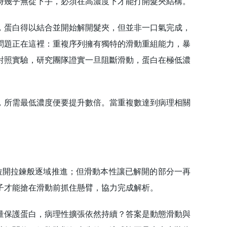
幾乎無從下手，必須在高濃度下才能打開髮夾結構。
蛋白得以結合並開始解開髮夾，但並非一口氣完成，
問題正在這裡：重複序列擁有獨特的滑動重組能力，暴
對照實驗，研究團隊證實一旦阻斷滑動，蛋白在極低濃
所需最低濃度便要提升數倍。當重複數達到病理相關
開拉鍊般逐域推進；但滑動本性讓已解開的部分一再
子才能搶在滑動前抓住懸臂，協力完成解析。
保護蛋白，病理性擴張依然持續？答案是動態滑動與