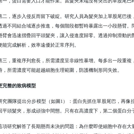
，蛋白需要入口才能作業。當髮夾末端沒有突出的單股尾巴時
，逐步入侵反而留下破綻。研究人員為髮夾加上單股尾巴後，
透過不同結合域逐步推進，每個階段都暫時暴露出一小段懸臂。
懸臂會迅速摺疊回平頭髮夾，讓入侵進度歸零。透過抑制滑動的
便能完成解析，效率遠優於正常序列。
，重複序列愈長，所需濃度呈非線性暴增。每多出一段重複，
時，所需濃度可能超越細胞生理範圍，防護機制形同失效。
更完整的致病模型
團隊提出分步模型（如圖1）：蛋白先抓住單股尾巴，再像拉
回平頭髮夾，形成頑強中間態。只有在高濃度下，第二個蛋白分
研究解答了長期懸而未決的問題：為什麼即使細胞中存在大量