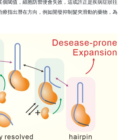
某個閾值，細胞防禦便會失效，這或許正是疾病症狀往
治療指出潛在方向，例如開發抑制髮夾滑動的藥物，為