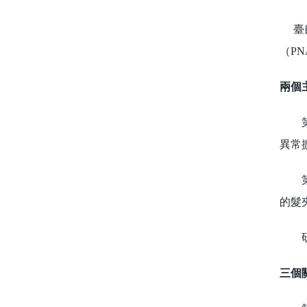
臺師
（P
兩個
第一
異常
第二
的髮
研究
三個