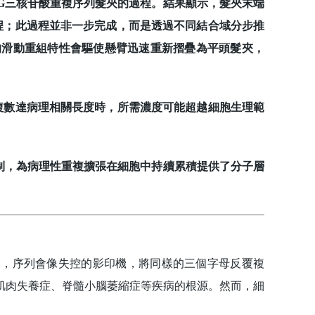
G三核苷酸重複序列髮夾的過程。結果顯示，髮夾末端
程；此過程並非一步完成，而是透過不同結合域分步推
的滑動重組特性會驅使懸臂迅速重新摺疊為平頭髮夾，
複數達病理相關長度時，所需濃度可能超越細胞生理範
制，為病理性重複擴張在細胞中持續累積提供了分子層
，序列會像失控的影印機，將同樣的三個字母反覆複
肌肉失養症、脊髓小腦萎縮症等疾病的根源。然而，細