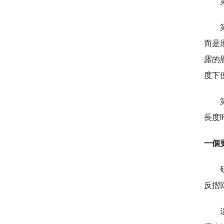
第一
第二
而是
露的
度下
第三
長度
一個
研究
反摺
這項