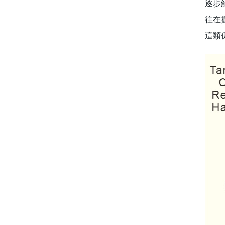
逐步
往在
這類