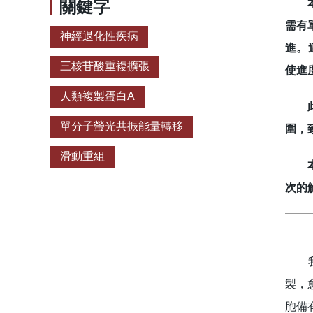
關鍵字
本研
需有
神經退化性疾病
進。
三核苷酸重複擴張
使進
人類複製蛋白A
此外
單分子螢光共振能量轉移
圍，
滑動重組
本研
次的
我們
製，
胞備