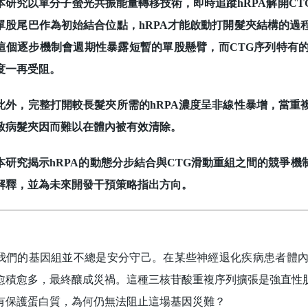
究以單分子螢光共振能量轉移技術，即時追蹤hRPA解開CT
單股尾巴作為初始結合位點，hRPA才能啟動打開髮夾結構的過
這個逐步機制會週期性暴露短暫的單股懸臂，而CTG序列特有
度一再受阻。
，完整打開較長髮夾所需的hRPA濃度呈非線性暴增，當重
致病髮夾因而難以在體內被有效清除。
究揭示hRPA的動態分步結合與CTG滑動重組之間的競爭機
解釋，並為未來開發干預策略指出方向。
的基因組並不總是安分守己。在某些神經退化疾病患者體內
愈積愈多，最終釀成災禍。這種三核苷酸重複序列擴張是強直性
有保護蛋白質，為何仍無法阻止這場基因災難？