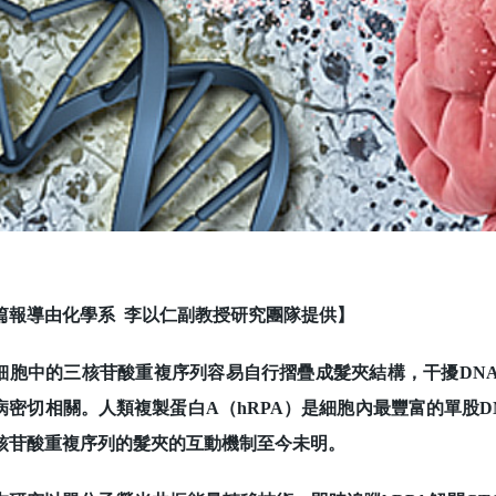
篇報導由化學系 李以仁副教授研究團隊提供】
中的三核苷酸重複序列容易自行摺疊成髮夾結構，干擾DNA
病密切相關。人類複製蛋白A（hRPA）是細胞內最豐富的單股
核苷酸重複序列的髮夾的互動機制至今未明。