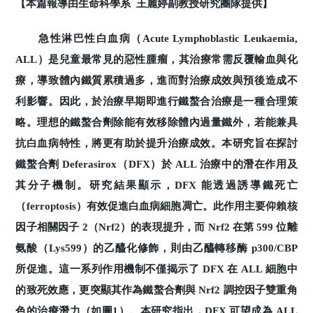
【本篇報導由生命科學系 王麗婷副教授研究團隊提供】
急性淋巴性白血病（Acute Lymphoblastic Leukaemia,
ALL）是兒童最常見的惡性腫瘤，其治療常需反覆輸血與化
療，導致體內鐵質累積過多，進而對治療成效與預後造成不
利影響。因此，於治療早期即進行鐵螯合治療是一種合理策
略。理想的鐵螯合劑除能有效移除體內過量鐵外，若能兼具
抗白血病特性，將更有助於提升治療成效。本研究旨在探討
鐵螯合劑 Deferasirox（DFX）於 ALL 治療中的潛在作用及
其分子機制。研究結果顯示，DFX 能透過誘導鐵死亡
（ferroptosis）有效促進白血病細胞凋亡。此作用主要仰賴核
因子相關因子 2（Nrf2）的表現提升，而 Nrf2 在第 599 位離
氨酸（Lys599）的乙醯化修飾，則由乙醯轉移酶 p300/CBP
所促進。這一系列作用機制不僅揭示了 DFX 在 ALL 細胞中
的致死效應，更突顯其作為鐵螯合劑與 Nrf2 調控因子雙重角
色的治療潛力（如圖1）。本研究指出，DFX 可望成為 ALL