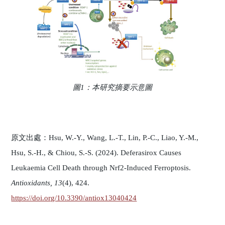
圖1：本研究摘要示意圖
原文出處：Hsu, W.-Y., Wang, L.-T., Lin, P.-C., Liao, Y.-M.,
Hsu, S.-H., & Chiou, S.-S. (2024). Deferasirox Causes
Leukaemia Cell Death through Nrf2-Induced Ferroptosis.
Antioxidants, 13
(4), 424.
https://doi.org/10.3390/antiox13040424