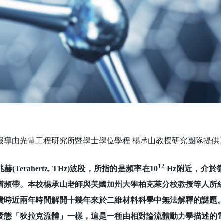
報導由光電工程研究所暨學士學位學程 楊承山教授研究團隊提供
12
Terahertz, THz)波段，所指的是頻率在10
Hz附近，介於微
譜頻帶。本校楊承山老師與美國加州大學柏克萊分校教授等人所
費時近兩年時間解開十幾年來於二維材料科學中無法解釋的謎題
漿態「狄拉克流體」一樣，這是一種由相對論流體動力學描述的