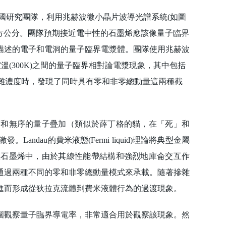
研究團隊，利用兆赫波微小晶片波導光譜系統(如圖
平方公分。團隊預期接近電中性的石墨烯應該像量子臨界
描述的電子和電洞的量子臨界電漿體。團隊使用兆赫波
和室溫(300K)之間的量子臨界相對論電漿現象，其中包括
較高摻雜濃度時，發現了同時具有零和非零總動量這兩種截
和無序的量子疊加（類似於薛丁格的貓，在「死」和
dau的費米液態(Fermi liquid)理論將典型金屬
在石墨烯中，由於其線性能帶結構和強烈地庫侖交互作
通過兩種不同的零和非零總動量模式來承載。隨著摻雜
進而形成從狄拉克流體到費米液體行為的過渡現象。
觀察量子臨界導電率，非常適合用於觀察該現象。然