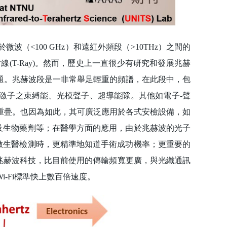
介於微波（<100 GHz）和遠紅外頻段（>10THz）之間的
射線(T-Ray)。然而，歷史上一直很少有研究和發展兆赫
題。兆赫波段是一非常舉足輕重的頻譜，在此段中，包
激子之束縛能、光模聲子、超導能隙。其他如電子-聲
重疊。也因為如此，其可廣泛應用於各式安檢設備，如
及生物藥劑等；在醫學方面的應用，由於兆赫波的光子
做生醫檢測時，更精準地知道手術成功機率；更重要的
-兆赫波科技，比目前使用的傳輸頻寬更廣，與光纖通訊
-Fi標準快上數百倍速度。