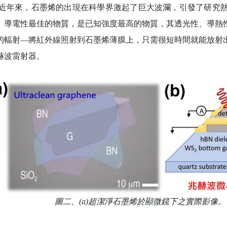
來，石墨烯的出現在科學界激起了巨大波瀾，引發了研究熱
、導電性最佳的物質，是已知強度最高的物質，其透光性、導熱
的輻射—將紅外線照射到石墨烯薄膜上，只需很短時間就能放射
赫波雷射器。
圖二、(a)超潔淨石墨烯於顯微鏡下之實際影像。