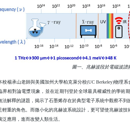
圖一、兆赫波段於電磁波譜
楊承山老師與美國加州大學柏克萊分校(UC Berkeley)物理系
臨界相對論電漿現象，並在近期刊登於全球最具權威性的學術期刊《
無法解釋的謎題，揭示了石墨烯存在於典型電子系統中觀察不到
足輕重的角色。而微小化的兆赫波系統設計，更可望使兆赫波技
廣泛應用，進而改變人類生活。