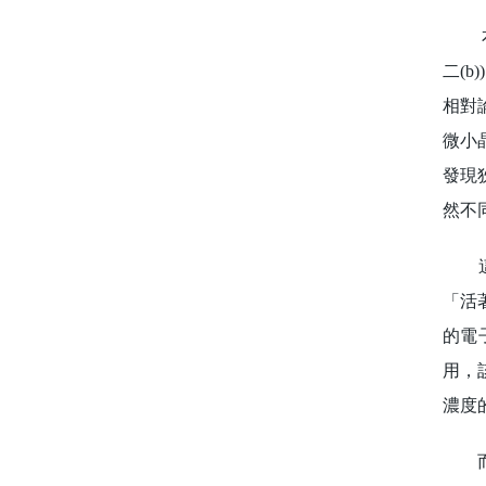
本校
二(
相對
微小
發現
然不
這項
「活著
的電
用，
濃度
而在