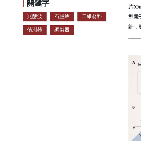
關鍵字
片(
兆赫波
石墨烯
二維材料
型電
計，
偵測器
調製器