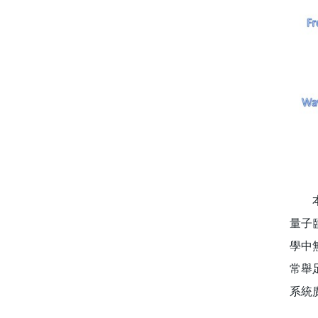
本校
量子
學中
常舉
系統