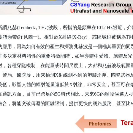
赫(Terahertz, THz)波段，所指的是頻率在1012 Hz附近，
波譜頻帶(詳見圖一)。相對於X射線(X-Ray)，該區域也被稱為T
的應用，因為如何有效的產生和探測兆赫波是一個極其重要的問
許多決定材料特性的重要特徵能階，如半導體中受體、施體及光
射，各種穿隧機制，在能量或時間尺度上，大都和兆赫波段範圍
、警局、醫院等，用來檢測X射線測不到的塑膠炸彈、陶瓷武器
較低，影響人體的輻射能量遠低於X射線，非常安全，甚至可在
在通訊方面，目前已跨足的5G時代相比，未來6G的頻段候選人
結合，將能突破傳遞的距離限制，提供更快的網路服務，甚至比Wi