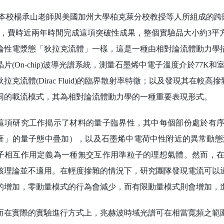
楊承山老師與美國加州大學柏克萊分校教授等人所組成的跨國
b))，費時近兩年時間完成這項突破性成果，整個實驗品大小約3
論性電漿態「狄拉克流體」一樣，這是一種由相對論流體動力學
晶片(On-chip)波導光譜系統，測量石墨烯中電子溫度介於77K
狄拉克流體(Dirac Fluid)的臨界散射率特徵；以及發現其在
同的載流模式，其為相對論流體動力學的一種重要表現形式。
研究工作揭示了材料的量子臨界性，其中每個部份處於有序
」的量子態中疊加），以及石墨烯中電荷中性附近的異常動態激發。Lan
子相互作用定義為一種無交互作用準粒子的理想氣體。然而，
該理論並不適用。在輕度摻雜的情況下，研究團隊發現電流可以
的增加，零動量模式的行為會減少，而有限動量模式則會增加，
實際的實驗進行方式上，兆赫波時域光譜可在相當寬頻之範圍