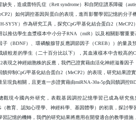
缺失，造成蕾特氏症（Rett syndrome）和自閉症譜系障礙（autism 
MeCP2）如何調控基因與蛋白的表現，進而影響學習記憶的分
SH-SY5Y）作為研究工具，探究CpG甲基化結合蛋白2（MeCP
用以推估學生血漿樣本中小分子RNA（miR）以及相關影響重要基
因子（BDNF）、環磷酸腺苷反應調節因子（CREB））的量
成績較差的學生（二十百分比以下），其血液樣本中含較高的Cp
CP2表現之神經細胞株的反應，我們已證實藉由活化神經滋養因子（BD
回饋抑制CpG甲基化結合蛋白2（MeCP2）的表現，研究結果證實
呈現負相關，且更進一步證實藉由miRNA-30a-5p負回饋調控BDNF的表現
現今國內外研究，表觀基因調控記憶學習已成為研究焦點
NG（教育、認知心理學、神經科學、基因體學）的初衷，探討學
學習記憶的機轉，我們的研究結果將應用在開發適合的教學措施