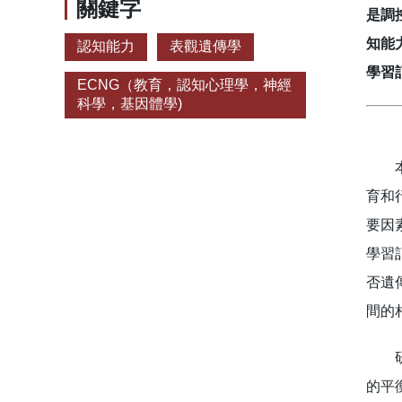
關鍵字
是調
知能
認知能力
表觀遺傳學
學習
ECNG（教育，認知心理學，神經
科學，基因體學)
本研
育和
要因
學習
否遺
間的
研究
的平