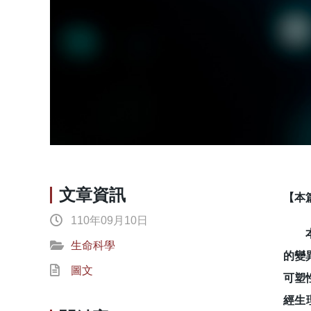
文章資訊
【本
110年09月10日
本研
生命科學
的變異
圖文
可塑
經生