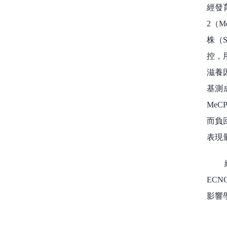
經發育
2（
株（
控，
滋養
基測
Me
而負
表現量
總觀
EC
影響