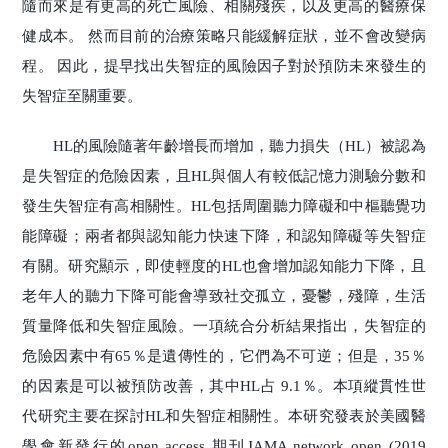
隨而來是有更高的死亡風險、相關殘疾，以及更高的醫療保
健成本。 然而目前的治療策略只能緩解症狀，並不會改變病
程。 因此，提早找出失智症的風險因子對於預防未來發生的
失智症至關重要。
HL的風險隨著年齡增長而增加，聽力損失（HL）被認為
是失智症的危險因素，且HL與個人有較低記憶力測驗分數和
發生失智症有高相關性。HL包括周圍聽力障礙和中樞聽覺功
能障礙；兩者都與認知能力快速下降，和認知障礙等失智症
有關。研究顯示，即使輕度的HL也會增加認知能力下降，且
老年人的聽力下降可能會導致社交孤立，憂鬱，殘障，生活
質量降低和失智症風險。一項統合分析結果指出，失智症的
危險因素中有65％是遺傳性的，它們為不可逆；但是，35％
的因素是可以被預防改善，其中HL占 9.1％。本項縱貫性世
代研究主要在探討HL和失智症相關性。本研究發表於美國醫
學會新發行的open access 期刊JAMA network open (2019