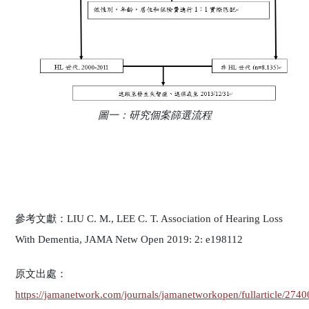
圖一：研究個案篩選流程
參考文獻：LIU C. M., LEE C. T. Association of Hearing Loss
With Dementia, JAMA Netw Open 2019: 2: e198112
原文出處：
https://jamanetwork.com/journals/jamanetworkopen/fullarticle/274