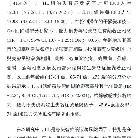
（41.4％）。 HL組的失智症發病率是每1000人年
19.38（95％CI，18.25-20.57），非HL組是每1000人年
13.98（95％CI，13.01-15.00）。在控制潛在的干擾變項後，
Cox回歸模型分析顯示，聽力損失與患失智症有顯著正相關
(HR = 1.17, 95% CI, 1.07 - 1.29; FDR p= 0.03)。年齡增加和高
門診頻率與患失智症均呈顯著正相關，投保薪資(2萬級以上)
與失智呈顯著負相關。此外，心血管疾病、糖尿病、焦慮、
憂鬱、酒精相關疾病及頭部外傷與發生失智症呈顯著正相
關。以三個年齡組( 45-64 歲、65-74 歲、≥75 歲)的分層分析
結果顯示，45-64歲組患失智的風險顯著高於其他年齡組(HR
= 2.21, 95% CI, 1.57-3.12, FDR p <0.001)。根據敏感性分析結
果，聽力損失仍為發生失智症的危險因子，45-64歲組及65-
74 歲組HL與失智風險有顯著正相關。
在本研究中，HL是患失智症的顯著風險因子，特別是在