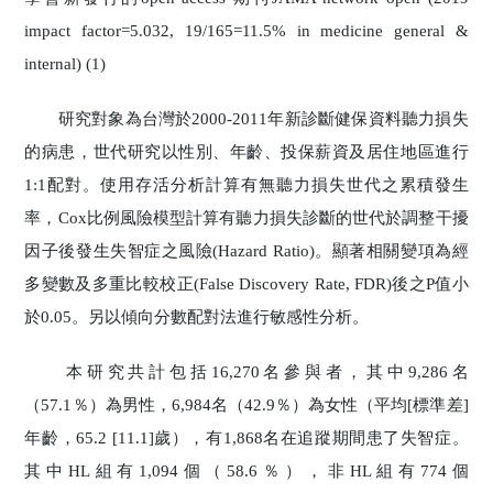
impact factor=5.032, 19/165=11.5% in medicine general &
internal) (1)
研究對象為台灣於2000-2011年新診斷健保資料聽力損失
的病患，世代研究以性別、年齡、投保薪資及居住地區進行
1:1配對。使用存活分析計算有無聽力損失世代之累積發生
率，Cox比例風險模型計算有聽力損失診斷的世代於調整干擾
因子後發生失智症之風險(Hazard Ratio)。顯著相關變項為經
多變數及多重比較校正(False Discovery Rate, FDR)後之P值小
於0.05。另以傾向分數配對法進行敏感性分析。
本研究共計包括16,270名參與者，其中9,286名
（57.1％）為男性，6,984名（42.9％）為女性（平均[標準差]
年齡，65.2 [11.1]歲），有1,868名在追蹤期間患了失智症。
其中HL組有1,094個（58.6％），非HL組有774個