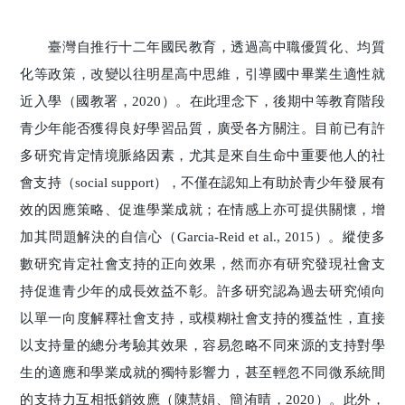
臺灣自推行十二年國民教育，透過高中職優質化、均質
化等政策，改變以往明星高中思維，引導國中畢業生適性就
近入學（國教署，2020）。在此理念下，後期中等教育階段
青少年能否獲得良好學習品質，廣受各方關注。目前已有許
多研究肯定情境脈絡因素，尤其是來自生命中重要他人的社
會支持（social support），不僅在認知上有助於青少年發展有
效的因應策略、促進學業成就；在情感上亦可提供關懷，增
加其問題解決的自信心（Garcia-Reid et al., 2015）。縱使多
數研究肯定社會支持的正向效果，然而亦有研究發現社會支
持促進青少年的成長效益不彰。許多研究認為過去研究傾向
以單一向度解釋社會支持，或模糊社會支持的獲益性，直接
以支持量的總分考驗其效果，容易忽略不同來源的支持對學
生的適應和學業成就的獨特影響力，甚至輕忽不同微系統間
的支持力互相抵銷效應（陳慧娟、簡洧晴，2020）。此外，