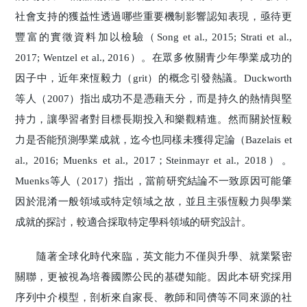
社會支持的獲益性透過哪些重要機制影響認知表現，亟待更
豐富的實徵資料加以檢驗（Song et al., 2015; Strati et al.,
2017; Wentzel et al., 2016）。在眾多攸關青少年學業成功的
因子中，近年來恆毅力（grit）的概念引發熱議。Duckworth
等人（2007）指出成功不是憑藉天分，而是持久的熱情與堅
持力，讓學習者對目標長期投入和樂觀精進。然而關於恆毅
力是否能預測學業成就，迄今也同樣未獲得定論（Bazelais et
al., 2016; Muenks et al., 2017；Steinmayr et al., 2018）。
Muenks等人（2017）指出，當前研究結論不一致原因可能肇
因於混淆一般領域或特定領域之故，並且主張恆毅力與學業
成就的探討，較適合採取特定學科領域的研究設計。
隨著全球化時代來臨，英文能力不僅與升學、就業緊密
關聯，更被視為培養國際公民的基礎知能。因此本研究採用
序列中介模型，剖析來自家長、教師和同儕等不同來源的社