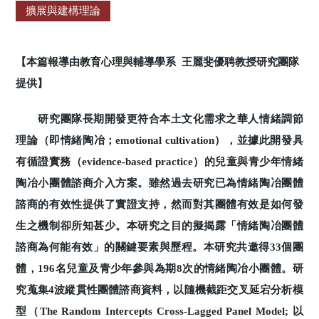
擴展與建構理論
【本篇報導由教育心理與輔導學系 王麗斐優聘教授研究團隊
提供】
研究團隊長期開發更符合本土文化需求之華人情緒調節
理論（即情緒陶冶；emotional cultivation），並據此開發具
有循證實務（evidence-based practice）的兒童與青少年情緒
陶冶小團體諮商介入方案。雖然過去研究已為情緒陶冶團體
諮商的有效性提供了實證支持，然而對其團體有效是如何發
生之機制卻所知甚少。本研究之目的擬揭露「情緒陶冶團體
諮商為何能有效」的關鍵要素與歷程。本研究共邀得33個團
體，196名兒童及青少年參與為期8次的情緒陶冶小團體。研
究蒐集4波縱貫性團體諮商資料，以隨機截距交叉延宕分析模
型（The Random Intercepts Cross-Lagged Panel Model; 以