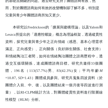
的基礎且關鍵的問題。過去研究支持了團體諮商有效，然
而，對於團體諮商如何有效的改變機制卻了解不多，特別是
兒童與青少年團體諮商所知又更少。
本研究以Fredrickson的「擴展與建構理論」以及Yalom和
Leszcz所提出的「適應性螺旋」概念為理論框架，透過縱貫性
資料，探究兒童與青少年之正向情緒（感恩、基本心理需求
滿足、正向感受）、正向關係（良好師生關係、社會支持）
和情緒陶冶三者間，如何在情緒陶冶團體之諮商歷程中，透
過交互循環關係，達成團體諮商目標。研究共邀得33個團
體，196名（113(57.7%)男、83(42.3%)女；平均年齡
M
=10.87,
SD
=1.43）團體成員參與。研究共蒐集四波資料（於
團體介入前、中、後，以及團體結束一個月後等四波進行測
量），以RI-CLPM統計方法，對團體縱貫性資料進行階層線
性模型（HLM）分析。