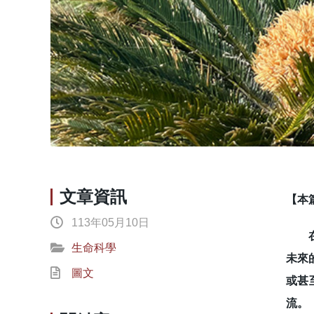
文章資訊
【本
113年05月10日
在生
生命科學
未來
圖文
或甚
流。