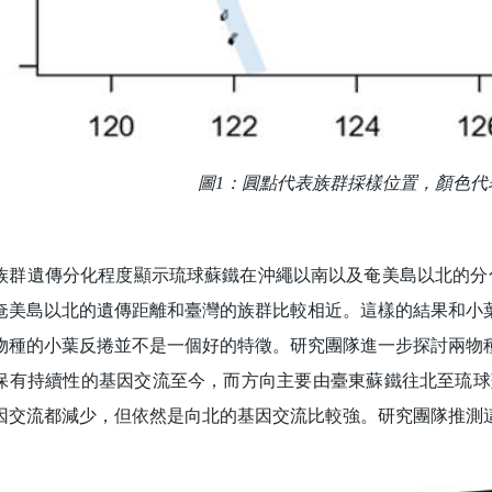
圖1：圓點代表族群採樣位置，顏色代
遺傳分化程度顯示琉球蘇鐵在沖繩以南以及奄美島以北的分化
奄美島以北的遺傳距離和臺灣的族群比較相近。這樣的結果和小
物種的小葉反捲並不是一個好的特徵。研究團隊進一步探討兩物種
保有持續性的基因交流至今，而方向主要由臺東蘇鐵往北至琉球蘇
因交流都減少，但依然是向北的基因交流比較強。研究團隊推測