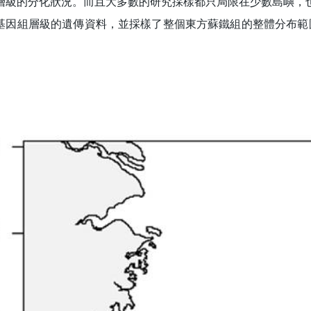
層級的分化狀況。而且大多數的研究採樣都只局限在少數島嶼，
基因組層級的遺傳資料，並採樣了整個東方蘇鐵組的整體分布範
。