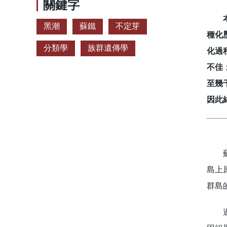
關鍵字
本研
黑潮
蘇鐵
不定芽
種化
分類學
族群遺傳學
化過
不佳
至幾
因此
蘇鐵
島上
群島
過去