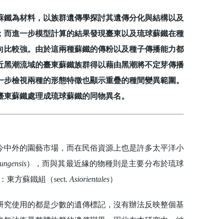
鐵為材料，以族群遺傳學探討其遺傳分化與結構以及
；而進一步模型計算的結果發現臺東以及琉球蘇鐵在種
向比較強。由於這兩種蘇鐵的傳粉以及種子傳播能力都
近黑潮流域的臺東蘇鐵族群得以藉由黑潮將不定芽傳播
一步檢視兩種的形態特徵也顯示重疊的種間變異範圍。
臺東蘇鐵處理成琉球蘇鐵的同物異名。
中外的園藝市場，而在民俗資源上也是許多太平洋小
tungensis
），而與其最近緣的物種則是主要分布於琉球
方蘇鐵組（sect.
Asiorientales
）
究使用的都是少數的遺傳標記，沒有辦法反映整個基