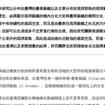
究以分布在臺灣的臺東蘇鐵以及主要分布於琉球群島的琉球蘇
歷史。結果顯示琉球蘇鐵的種內分化大於與臺東蘇鐵的種間分化
程中有持續性的基因交流，而且是由臺東往琉球蘇鐵之向北的方
；但卻可以生成很多不定芽進行無性生殖。因此研究團隊推測靠
千公里外的琉球群島，因此造成由南向北較強的基因交流。而進
結合遺傳以及形態測量的結果，研究團隊也依照植物命名法規將
以幾無分枝的樹幹還有叢生樹幹頂端的大型羽狀複葉稱霸古今
原住民的澱粉來源。在臺灣也有一個特有種-臺東蘇鐵（
Cycas tai
的琉球蘇鐵（
C. revoluta
）。這兩個物種則自成一個演化上的分支：東
的遺傳證據顯示兩物種在親緣關係上並不是單系群，但這些研