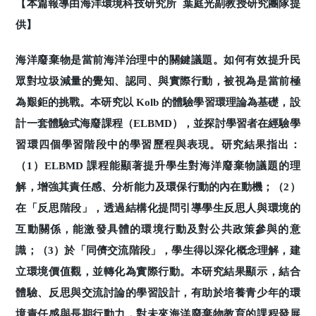
【本篇報導由海洋環境科技研究所 葉庭光副教授研究團隊提
供】
海洋廢棄物是當前海洋治理中的關鍵議題。如何有效提升民
眾對垃圾減量的覺知、認同、與實際行動，被視為是當前極
為艱鉅的挑戰。本研究以 Kolb 的體驗學習環理論為基礎，設
計一套體驗式海廢課程（ELBMD），並探討學習者在經驗學
習環四個學習階段中的學習歷程與表現。研究結果指出：
（1）ELBMD 課程能顯著提升學生對海洋廢棄物議題的理
解，增強其責任感、分析能力及環保行動的內在動機；（2）
在「反思階段」，透過結構化提問引導學生反思人與環境的
互動關係，能激發具體的環境行動及對公共政策參與的意
識；（3）於「同儕交流階段」，學生得以深化概念理解，建
立環境價值觀，並轉化為實際行動。本研究結果顯示，結合
體驗、反思與交流討論的學習設計，有助於培養青少年的環
境責任感與長期行動力，對未來海洋廢棄物教育的課程發展