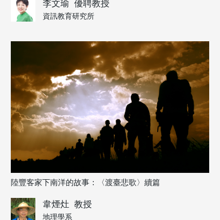
李文瑜
優聘教授
資訊教育研究所
陸豐客家下南洋的故事：〈渡臺悲歌〉續篇
韋煙灶
教授
地理學系