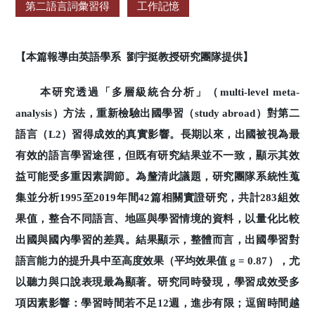
第二語言詞彙習得
工作記憶
【本篇報導由英語學系 劉宇挺教授研究團隊提供】
本研究透過「多層級統合分析」（multi-level meta-
analysis）方法，重新檢驗出國學習（study abroad）對第二
語言（L2）習得成效的真實影響。長期以來，出國被視為最
有效的語言學習途徑，但既有研究結果並不一致，顯示其效
益可能受多重因素調節。為釐清此議題，研究團隊系統性蒐
集並分析1995至2019年間42篇相關實證研究，共計283組效
果值，整合不同語言、地區與學習情境的資料，以量化比較
出國與國內學習的差異。結果顯示，整體而言，出國學習對
語言能力的提升具中至高度效果（平均效果值 g = 0.87），尤
以聽力與口說表現最為顯著。研究同時發現，學習成效受多
項因素影響：學習時間若不足12週，進步有限；逗留時間越