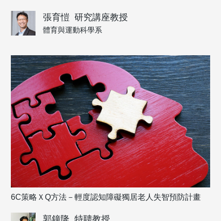
張育愷
研究講座教授
體育與運動科學系
6C策略ＸQ方法－輕度認知障礙獨居老人失智預防計畫
郭鐘隆
特聘教授