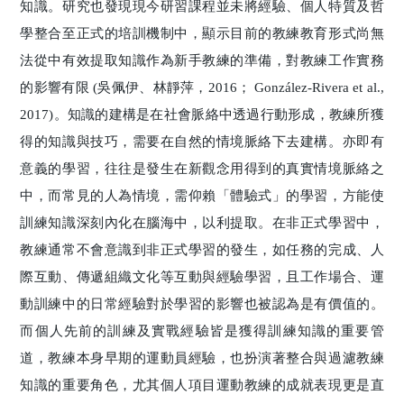
知識。研究也發現現今研習課程並未將經驗、個人特質及哲
學整合至正式的培訓機制中，顯示目前的教練教育形式尚無
法從中有效提取知識作為新手教練的準備，對教練工作實務
的影響有限 (吳佩伊、林靜萍，2016； González-Rivera et al.,
2017)。知識的建構是在社會脈絡中透過行動形成，教練所獲
得的知識與技巧，需要在自然的情境脈絡下去建構。亦即有
意義的學習，往往是發生在新觀念用得到的真實情境脈絡之
中，而常見的人為情境，需仰賴「體驗式」的學習，方能使
訓練知識深刻內化在腦海中，以利提取。在非正式學習中，
教練通常不會意識到非正式學習的發生，如任務的完成、人
際互動、傳遞組織文化等互動與經驗學習，且工作場合、運
動訓練中的日常經驗對於學習的影響也被認為是有價值的。
而個人先前的訓練及實戰經驗皆是獲得訓練知識的重要管
道，教練本身早期的運動員經驗，也扮演著整合與過濾教練
知識的重要角色，尤其個人項目運動教練的成就表現更是直