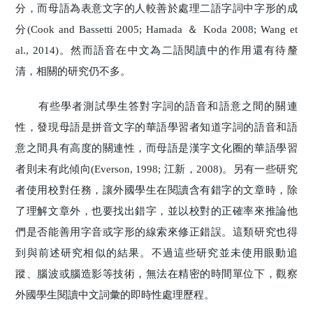
分，而母語為表意文字的人較善於處理二語字詞中字形的成
分(Cook and Bassetti 2005; Hamada ＆ Koda 2008; Wang et
al., 2014)。然而語音在中文為二語閱讀中的作用還有待釐
清，相關的研究仍不多。
有些學者測試學生答對字詞的語音和語意之間的關連
性，發現母語是拼音文字的華語學習者知道字詞的語音和語
意之間具有高度的關連性，而母語是漢字文化圈的華語學習
者則未有此傾向(Everson, 1998; 江新，2008)。另有一些研究
者使用校對任務，讓外國學生在閱讀含有錯字的文章時，除
了理解文章外，也要找出錯字，並以校對的正確率來推論他
們是否能善用字音或字形的線索來修正錯誤。這類研究也得
到與前述研究相似的結果。不過這些研究並未使用眼動追
蹤、腦波或腦造影等技術，無法在精密的時間單位下，觀察
外國學生閱讀中文詞彙的即時性處理歷程。