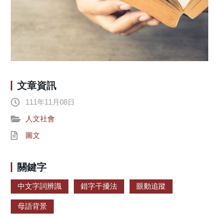
文章資訊
111年11月08日
人文社會
圖文
關鍵字
中文字詞辨識
錯字干擾法
眼動追蹤
母語背景