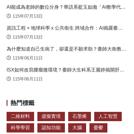
AI能成為老師的數位分身？華語系籃玉如拋「AI教學代理
人」新模式
115年07月13日
資訊工程 × 地球科學 x 公共衛生 跨域合作：AI揭露臺灣
心血管疾病高風險環境型態
115年07月13日
為什麼知道自己生病了，卻還是不願求助？臺師大衛教系
連盈如揭心理健康求助關鍵
115年06月11日
ISX如何改寫腫瘤微環境？臺師大生科系王麗婷揭開肝癌
免疫逃脫機制
115年06月11日
熱門標籤
二維材料
虛擬實境
石墨烯
人工智慧
科學學習
認知功能
大腦
憂鬱