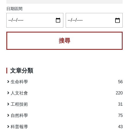
同時模糊了辦公室與家庭的界線，尤其在臺灣疫情期間的
「非自願性」遠距轉型中更為明顯。那麼，在螢幕背後，究
日期區間
竟什麼決定員工幸福感？答案是：資訊品質。 準確資訊：保
護家庭生活的核心資源 根據「工作要求—資源模型」
（JD-R Model），資訊精確性是重要工作資源。對需兼顧家
庭責任的遠距工作者而言，精確資訊能降低決策困擾與錯
誤，有效減少「工作—家庭衝突」（WFC）。Chuang等人
（2024）指出，精確資訊提供可靠指引，賦予員工決策權，
避免壓力侵入家庭。然而，高品質資訊對「家庭—工作衝
突」（FWC）影響有限，顯示資訊資源主要防護工作端干
文章分類
擾，而無法解決家庭內部問題。 及時資訊：抗衡孤獨感，但
需準確性加持 對單身或無子女員工，孤獨感是主要挑
生命科學
56
戰。及時訊息與互動可創造「虛擬在場」，維持團隊連結。
研究顯示，資訊若同時「及時」與「精確」，對緩解孤獨感
人文社會
220
效果最佳；頻繁但質量低的互動無助於幸福感。 警惕「隨時
工程技術
31
待命」的雙面刃 資訊即時性同時具「工作要求」特質。
若組織過度追求即時回應，及時性可能成為技術壓力
自然科學
75
（Technostress）源。對需照顧家庭的員工而言，即便資訊準
確，高頻及時訊息仍會干擾家庭角色，削弱準確資訊的保護
科普報導
43