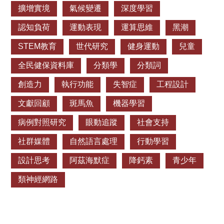
擴增實境
氣候變遷
深度學習
認知負荷
運動表現
運算思維
黑潮
STEM教育
世代研究
健身運動
兒童
全民健保資料庫
分類學
分類詞
創造力
執行功能
失智症
工程設計
文獻回顧
斑馬魚
機器學習
病例對照研究
眼動追蹤
社會支持
社群媒體
自然語言處理
行動學習
設計思考
阿茲海默症
降鈣素
青少年
類神經網路