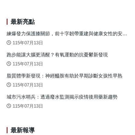
作用。因此，組織需在溝通效率與數位界線間取得平衡。 孤
獨感對幸福感的影響大於家庭衝突 對 462 名遠距工作者
的研究顯示，孤獨感對幸福感的負面效應（間接效應係數
最新亮點
0.19）遠大於「工作—家庭衝突」（0.08）的影響。這提醒管
理者，除了關注家庭界線，更應重視社交連結的重建，避免
練爆發力保護膝關節，前十字韌帶重建與健康女性的安全
落地關鍵
心理孤立侵蝕幸福感。 結論：重塑遠距溝通 員工幸福感的
115年07月13日
維護是雙軌策略： 家庭緩衝：提供精確資訊，設定適度即時
跑步能讓大腦更清醒？有氧運動的抗憂鬱新發現
性界線，保護家庭領域。 心理連結：結合「及時」與「精
確」的互動，消除社交孤立，緩解孤獨感。 遠距辦公不
115年07月13日
只是工作空間的轉移，而是一種透過資訊連結與互動，提升
脂質體學新發現：神經醯胺有助於早期診斷女孩性早熟
員工幸福感與組織連結的工作模式。 圖1：研究結果 原
文出處：Chuang, Y. T., Chiang, H. L., & Lin, A. P. (2024).
115年07月13日
Information quality, work-family conflict, loneliness, and well-
城市污水哨兵：透過廢水監測揭示疫情後用藥新趨勢
being in remote work settings. Computers in Human
Behavior, 154, 108149.
115年07月13日
https://doi.org/10.1016/j.chb.2024.108149
最新報導