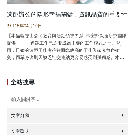
遠距辦公的隱形幸福關鍵：資訊品質的重要性
115年04月10日
【本篇報導由公民教育與活動領導學系 林安邦教授研究團隊
提供】 遠距工作已逐漸成為主要的工作模式之一。然
而，已婚的遠距工作者往往面臨較高的工作與家庭角色衝
突，而單身者則因缺乏社交連結更容易感受到孤獨感。本研
究基於「工作需求–資源模型（Job Demands–Resources
Model）」，探討遠距工作者對資訊接收品質的感知，如何影
響其工作家庭衝突、孤獨感與幸福感。研究透過三波問卷調
全站搜尋
查，蒐集臺灣462位遠距工作者的資料。研究結果顯示，當組
織能向員工提供精確（Accuracy）且及時（Timeliness）的資
訊時，可透過不同途徑有效減少工作家庭干擾與孤獨感，進
而提升遠距情境下員工的幸福感（如圖1）。 隨著通訊
技術的發展，遠距辦公（Teleworking）已從彈性選擇演變為
文章分類
+
主流。Gartner（2023）指出，全球約48%的知識工作者採取
完全遠距或混合模式。這種自由節省通勤、提高自主性，但
文章型式
+