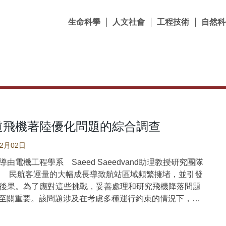
生命科學
人文社會
工程技術
自然科
道飛機著陸優化問題的綜合調查
02月02日
由電機工程學系 Saeed Saeedvand助理教授研究團隊
 民航客運量的大幅成長導致航站區域頻繁擁堵，並引發
後果。為了應對這些挑戰，妥善處理和研究飛機降落問題
）至關重要。該問題涉及在考慮多種運行約束的情況下，安
機場跑道上的起降順序並調度其運行。空中交通管制是一
在的最佳化問題，且面臨多目標挑戰。本文將全面回顧