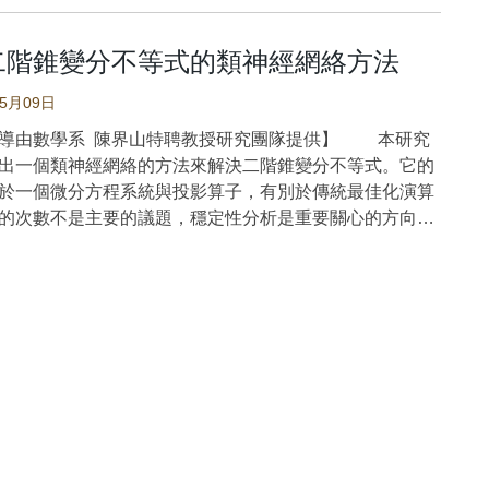
最新研究，其中涵蓋了多種方法，包括混合整數規劃、動態
發式演算法、元啟發式演算法和強化學習技術。此外，本
二階錐變分不等式的類神經網絡方法
了ALP的分類，並總結了所有已識別的限制條件、目標、
率以及這些研究所使用的資料集（包括一條或多條跑
05月09日
外，基於現有文獻，本文討論了ALP的優點（例如延誤和
導由數學系 陳界山特聘教授研究團隊提供】 本研究
化）以及缺點（例如問題規模不可擴展以及將問題限制為
出一個類神經網絡的方法來解決二階錐變分不等式。它的
續成長，並且在最近幾十年
於一個微分方程系統與投影算子，有別於傳統最佳化演算
增加。其中，西方國家廉價航空的快速發展是是空中交通
的次數不是主要的議題，穩定性分析是重要關心的方向，
原因之一。根據美國聯邦航空管理局的報告，未來二十
理論分析完整地證明其穩定性的結果。數值模擬也展現研
公司數量將增加100%至150%。2006年的航班總數約為
提出的方法相較於文獻上一些方法，具有令人印象深刻的
次，到2022年將達到7120萬架次，預計到2030年將達到
如：當起始點變動時，本研究的方法不會受到干擾，仍能
萬架次，取得了顯著的進步。根據國際機場協會（ACI）的報
二階錐優化問題。 二階錐優化問題是最佳化
12年，全球約有60億旅客透過飛機出行，預計到2025年旅
年來的一個熱門研究主題，許多工程問題、投資組合問題
增加50%。報告指出，機場缺乏長期規劃將在未來幾年面
模型都是二階錐優化問題。透過檢視二階錐優化問題的
鍵挑戰。機場跑道的容量限制是造成瓶頸的主要原因之
件，研究團隊提出了有別於傳統最佳化演算法的一套方法，
基礎設施不僅挑戰重重且成本高昂，而且運作維護和管理
神經網絡的方法。它的設計是基於一個微分方程系統與投
投入大量資源。儘管增加機場跑道數量和建造新機場以緩
有別於傳統最佳化演算法，迭代的次數不是主要的議題，
塞雖然是基本解決方案，但在大多數情況下並不可行。例
析是重要關心的方向，本研究的理論分析完整地證明其穩