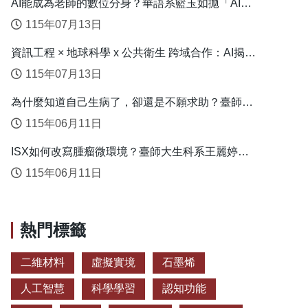
AI能成為老師的數位分身？華語系籃玉如拋「AI教
學代理人」新模式
115年07月13日
資訊工程 × 地球科學 x 公共衛生 跨域合作：AI揭露
臺灣心血管疾病高風險環境型態
115年07月13日
為什麼知道自己生病了，卻還是不願求助？臺師大
衛教系連盈如揭心理健康求助關鍵
115年06月11日
ISX如何改寫腫瘤微環境？臺師大生科系王麗婷揭
開肝癌免疫逃脫機制
115年06月11日
熱門標籤
二維材料
虛擬實境
石墨烯
人工智慧
科學學習
認知功能