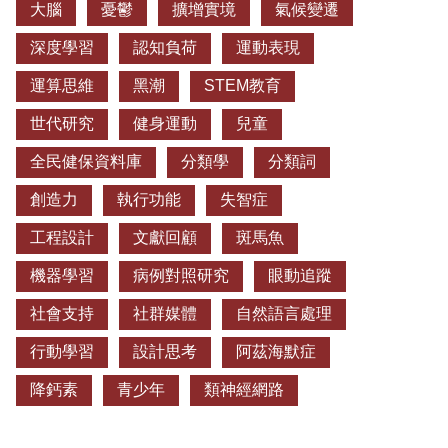
大腦
憂鬱
擴增實境
氣候變遷
深度學習
認知負荷
運動表現
運算思維
黑潮
STEM教育
世代研究
健身運動
兒童
全民健保資料庫
分類學
分類詞
創造力
執行功能
失智症
工程設計
文獻回顧
斑馬魚
機器學習
病例對照研究
眼動追蹤
社會支持
社群媒體
自然語言處理
行動學習
設計思考
阿茲海默症
降鈣素
青少年
類神經網路