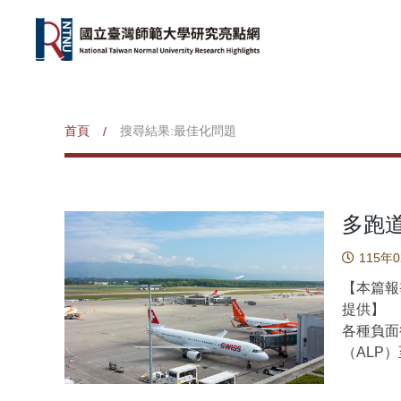
首頁
搜尋結果:最佳化問題
/
多跑
115年
【本篇報導
提供】
各種負面
（ALP
排飛機在
個持續存