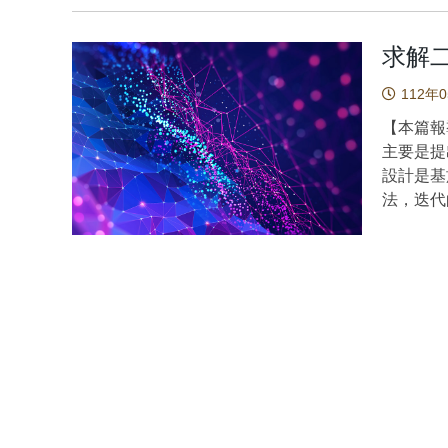
ALP的
規劃、啟
求解
文還提出
其發生頻
112年
道）。此
【本篇報
污染最小
主要是提
單跑道模式）。 空中交通需求持
設計是基
呈現顯著
法，迭代
量成長的
本研究的
年，航空
究團隊所
610萬架
優勢，例
9590
順利解決所要的
告，20
領域這十
客數量將
等的數學
臨多項關
KKT條
一。新建
也就是類
成本亦需
影算子，
解機場擁
穩定性分