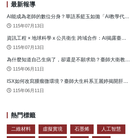
最新報導
AI能成為老師的數位分身？華語系籃玉如拋「AI教學代理
人」新模式
115年07月13日
資訊工程 × 地球科學 x 公共衛生 跨域合作：AI揭露臺灣
心血管疾病高風險環境型態
115年07月13日
為什麼知道自己生病了，卻還是不願求助？臺師大衛教系
連盈如揭心理健康求助關鍵
115年06月11日
ISX如何改寫腫瘤微環境？臺師大生科系王麗婷揭開肝癌
免疫逃脫機制
115年06月11日
熱門標籤
二維材料
虛擬實境
石墨烯
人工智慧