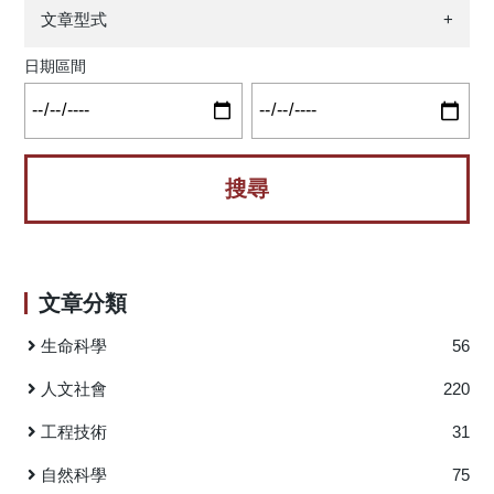
hotspots）與短期轉售熱區（flipping hotspots）―對住宅價格
文章型式
+
的影響。 過去許多房價研究聚焦在「住宅價格的空間依
賴性」，即鄰近房屋價格彼此影響。然而，本研究則進一步
日期區間
將焦點轉向關注於「交易量在空間上的集中」。研究以地理
資訊系統（GIS）方式，將住宅交易格網化（50×50公尺格
子），辨識出交易熱區與炒作熱區分布情形。 接著，作
者控制住宅個體特徵（如建築面積、樓層數、屋齡、距捷運
／市中心距離等）與空間相依效應後，使用空間迴歸模型發
現： 位於交易熱區的住宅，其價格相對於非熱區顯著降低。
而位於炒作熱區的住宅，其價格則顯著提升。 此結果強
調：推動住宅價格上升的關鍵在於短期炒作交易的聚集，而
文章分類
不是市場大量熱絡交易本身。 此外，作者進一步以「空
間分量迴歸（spatial quantile regression）」探討不同價格區
生命科學
56
間住宅的影響差異發現： 對於低價住宅而言，交易熱區與轉
售熱區的影響更為敏感。具體而言，低價區段住宅當位於交
人文社會
220
易熱區，其價格降幅較大；而位於炒作熱區，其價格上漲的
工程技術
31
效果亦較明顯。 隨著住宅處於較高價格區段，這兩項效應
（交易熱區的負向、炒作熱區的正向）皆有所減弱。 本
自然科學
75
研究指出，在房市過熱、房價飆漲的情境下，政府若僅針對