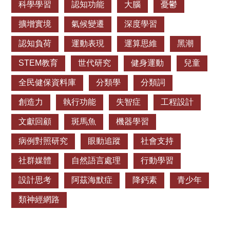
科學學習
認知功能
大腦
憂鬱
擴增實境
氣候變遷
深度學習
認知負荷
運動表現
運算思維
黑潮
STEM教育
世代研究
健身運動
兒童
全民健保資料庫
分類學
分類詞
創造力
執行功能
失智症
工程設計
文獻回顧
斑馬魚
機器學習
病例對照研究
眼動追蹤
社會支持
社群媒體
自然語言處理
行動學習
設計思考
阿茲海默症
降鈣素
青少年
類神經網路