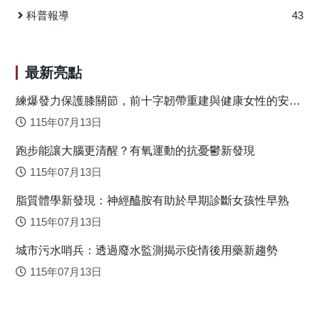
「整體交易量」進行干預，可能無法有效遏止房價上升；反
科普報導
43
而政策焦點應聚焦於「短期轉售／炒作活動」的管制。尤其
是在低價住宅區，因為其對交易及轉售的空間聚集高度敏
感，將更有助於提升政策的精準性與有效性。 原文出處：
最新亮點
Hsieh, B.-M., & Yang, C.-Y. (2024). The effects of transaction
hotspots and flipping hotspots on housing prices. International
練爆發力保護膝關節，前十字韌帶重建與健康女性的安全
落地關鍵
Journal of Strategic Property Management, 28(1), 1–15.
115年07月13日
https://doi.org/10.3846/ijspm.2024.20899
跑步能讓大腦更清醒？有氧運動的抗憂鬱新發現
115年07月13日
脂質體學新發現：神經醯胺有助於早期診斷女孩性早熟
115年07月13日
城市污水哨兵：透過廢水監測揭示疫情後用藥新趨勢
115年07月13日