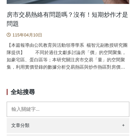
房市交易熱絡有問題嗎？沒有！短期炒作才是
問題
115年04月10日
【本篇報導由公民教育與活動領導學系 楊智元副教授研究團
隊提供】 不同於過往文獻多討論房「價」的空間聚集，
如豪宅區、蛋白區等；本研究關注房市交易「量」的空間聚
集，利用實價登錄的數據分析交易熱區與炒作熱區對房價的
影響。臺北市的實證結果顯示，在控制空間相關與個別住宅
屬性後，交易熱區對房價的影響顯著為負，但炒作熱區對房
價的影響則顯著為正；而且空間分量迴歸的結果顯示：越低
全站搜尋
價的住宅，上述影響愈顯著。此一結果驗證推動房價上漲的
關鍵因素在於短期炒作，而非市場交易熱絡，而且低總價的
住宅對於交易量空間聚集的影響更為敏感。面對高房價負擔
的民怨，政府毋須過度介意房市交易是否熱絡，而應關注短
期重複交易之炒作行為。 本研究採用臺北市真實住宅交
文章分類
+
易資料，探討兩種「空間聚集」現象―交易熱區（transaction