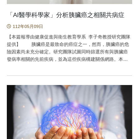
「AI醫學科學家」分析胰臟癌之相關共病症
112年05月09日
【本篇報導由健康促進與衛生教育學系 李子奇教授研究團隊
提供】 胰臟癌是最致命的癌症之一，然而，胰臟癌的危
險因素尚未充分確定。研究團隊試圖同時篩選所有與胰臟癌
發病率相關的先前疾病，並為這些疾病構建關係網路。本研
究方法為臺灣全人口病例對照研究，研究使用全民健保資料
庫1997-2013年期間的數據。病例組包括3,726名新診斷為胰
臟癌的患者，根據病例組性別、年齡、居住地城鄉別和投保
薪資精確配對3,726名對照組。逐步二元邏輯斯迴歸用來分析
第一次診斷胰臟癌的1年以前、2年以前…9年以前的既往疾
病。路徑分析用於構建先前相關疾病與胰臟癌之間的關係路
徑。研究結果顯示，胰臟癌確診1年以前，與胰臟癌顯著相關
的疾病共11種，其中正相關9種，負相關2種。路徑分析顯示
糖尿病為胰臟癌直接正向影響的先前疾病，而失智症則與胰
臟癌呈負相關性。糖尿病、消化性潰瘍和消化系統疾病為胰