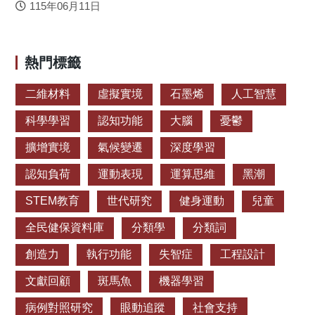
onset Alzheimer's disease dementia, PloS one 2020: 15:
population-based case-control study, Amyotrophic lateral
115年06月11日
e0228172 https://doi.org/10.1371/journal.pone.0228172
sclerosis & frontotemporal degeneration 2019: 20: 82-89 LIAO
J. Y., LEE C. T., LIN T. Y., LIU C. M. Exploring prior diseases
associated with incident late-onset Alzheimer's disease
熱門標籤
dementia, PloS one 2020: 15: e0228172
二維材料
虛擬實境
石墨烯
人工智慧
科學學習
認知功能
大腦
憂鬱
擴增實境
氣候變遷
深度學習
認知負荷
運動表現
運算思維
黑潮
STEM教育
世代研究
健身運動
兒童
全民健保資料庫
分類學
分類詞
創造力
執行功能
失智症
工程設計
文獻回顧
斑馬魚
機器學習
病例對照研究
眼動追蹤
社會支持