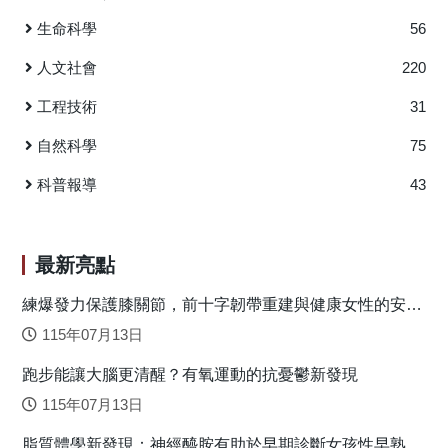
究捨棄傳統迴圈式程式低效率的缺點，研究團隊自行開發了
析程式(序)，嘗試以機器學習的方式提供疾病成因的資訊，期
生命科學
56
分層隨機抽樣式的配對程式，該程式的大數據配對分析效率
望給醫學科學家們新的研究方向參考，加速對特定疾病成因
較不受納入研究樣本數及配對變數量的影響，可以在數小時
的瞭解及新療法的發展。 但如何証明本篇研究的分析程
人文社會
220
內以個人電腦達成百萬人等級的配對研究資料篩選，即可快
式(序)是正確有效的呢? 除了在理論及方法學的探究以外，直
速從3000萬人口的資料庫中配對完成100萬個病例組及100萬
工程技術
31
接將我們的分析程式(序)應用在定疾病成因的探索上，便能初
個對照組個案。 失智症是一種嚴重使人衰弱失能的疾
步驗証分析程式(序)的有效性。新的機器學習分析程式(序)所
自然科學
75
病，隨之帶來沉重的社會和經濟負擔，而快速老化的人口結
自動產生的結果，必須大部份符合已有的醫學知識，新發現
構增加了全世界失智症的罹病率。目前失智症的治療只能幫
的資訊也必須合乎基礎醫學理論。本篇研究是一系列「AI醫
科普報導
43
助緩解症狀，無法治癒。其中，晚發型阿茲海默失智症
學科學家」驗証論文的第一篇：肌萎縮性脊髓側索硬化症
（Late-onset Alzheimer’s disease dementia, LOAD）佔所有
（ALS），俗稱漸涷人的共病症關聯網絡分析(1)。類似的分
失智症病例的60-80%；然而，LOAD的病因尚不清楚。
析程式(序)也成功在晚發型阿茲海默症得到印証(2)，大腸癌、
最新亮點
探索潛在的先前疾病對於預防LOAD流行至關重要。據我們所
胰臟癌、全身性紅斑狼瘡、類風濕性關節炎等疾病的驗証結
知，目前還缺乏對所有疾病與LOAD之間相關的研究。LOAD
果正在投稿審查中。 本研究納入2007年1月1日至2013年
練爆發力保護膝關節，前十字韌帶重建與健康女性的安全
受多種因素的影響，因此同時探索與LOAD相關的既往疾病，
落地關鍵
12月31日新診斷的705位年齡在15歲以上的ALS患者，以及
115年07月13日
並為這些與LOAD相關的疾病構建關聯網絡（圖一），對瞭解
14,100位性別、年齡、投保單位城鄉別、投保薪資匹配的對
LOAD的病因會有幫助。 圖一：與晚發型阿茲海默型失智症
跑步能讓大腦更清醒？有氧運動的抗憂鬱新發現
照組。研究資料來自全民健康保險研究資料庫和重大傷病
相關的先前疾病路徑分析模型。國際疾病分類碼，第九次修
檔，研究設計為全人口病例對照研究。ALS初診日前經醫師診
115年07月13日
訂代碼顯示在方框中 本研究的機器學習程式自動發現
斷的共病症分別以首次ALS診斷1、3、5、7或9年之前的觀察
許多與LOAD有相關的先前疾病，這些疾病與過去研究的發現
脂質體學新發現：神經醯胺有助於早期診斷女孩性早熟
期間進行分析。卡方檢定或t檢定用於檢驗ALS患者與對照組