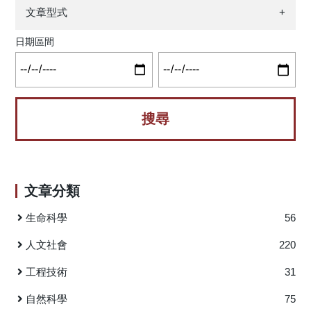
颱風的環境比現今氣候略低溫且乾燥，兩個颱風的發展和演
文章型式
+
變過程與現今氣候的颱風非常相似。但現今氣候下，莫拉克
和敏督利颱風的日降雨量比過去氣候下的對應颱風增加約5毫
日期區間
米(相當於增加了約4–8%)。此結果與前人的研究結果一致，
且此日均降水變化具有99.5%可信度之統計顯著性。進一步水
氣收支分析顯示，降水的增加主因在於現今氣候環境中可降
水量提升，使颱風次環流更加活躍，進而強化低層水氣輻
合，促發更劇烈的降水反應。 2004年7月1日敏督利颱
風於晚間登陸花蓮，次日上午由新北市淡水河出口附近出
海，在登陸期間及離開之後所夾帶的旺盛西南氣流為臺灣
中、南部地區帶來持續性豪雨，各地陸續爆發洪水、土石
文章分類
流、人員死傷、停電、停水及鐵公路交通受阻，造成數十億
的農業與工商業損失，臺灣通稱此次災情為「七二水災」。
生命科學
56
2009年8月7日莫拉克颱風於父親節前夕登陸臺灣，侵臺
期間為臺灣各地帶來刷新記錄的連續超大豪雨。以阿里山氣
人文社會
220
象站為例，最大24小時雨量高達1624毫米，警報期間總降雨
工程技術
31
量多達2859毫米，遠高於臺灣長期氣候平均年雨量值2200毫
米。連續多日的豪雨在中南部與東部地區引發嚴重水患，造
自然科學
75
成鐵、公路多處路基流失而致交通中斷，多處地區發生堤防