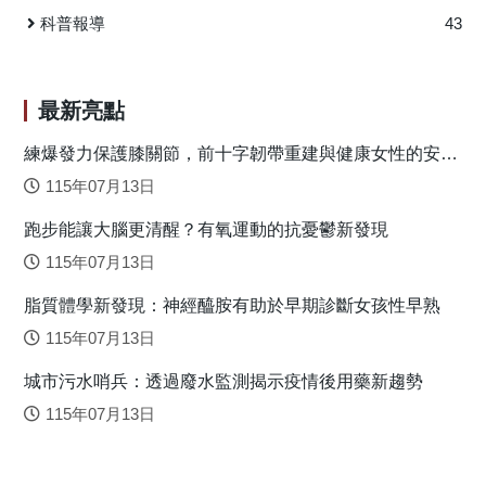
損毀、山崩、嚴重土石流等複合式災害。諸多災區中，又以
科普報導
43
高雄的小林村最為嚴重，豪雨引發的「走山」瞬時活埋村內
100多戶人家，造成491人失蹤或死亡。 長期觀測資料顯
示，自1958年以來臺灣降雨量排名前十的颱風中，有7個發生
最新亮點
在二十一世紀，暗示了氣候變遷可能之影響。另一方面，上
述二個颱風共同的特徵是在於當颱風離開臺灣時（或之
練爆發力保護膝關節，前十字韌帶重建與健康女性的安全
落地關鍵
後），常伴隨強烈的低空西南季風氣流帶來豐沛的水氣，再
115年07月13日
加上颱風環流、季風環流與地形之間的交互作用，形成多重
跑步能讓大腦更清醒？有氧運動的抗憂鬱新發現
跨尺度協同機制，促使對流持續發展並導致極端降水。此類
現象近年來亦有日益頻繁的趨勢。 為量化長期氣候變遷
115年07月13日
對臺灣附近颱風降水的影響，本研究使用雲解析模式模擬了
脂質體學新發現：神經醯胺有助於早期診斷女孩性早熟
兩個當前氣候下的颱風個案作為控制實驗，隨後將個案置於
四十年前的氣候背景下模擬，是為敏感性實驗。研究的兩個
115年07月13日
颱風分別是臺灣地區降雨量最大的莫拉克（2009）颱風與第
城市污水哨兵：透過廢水監測揭示疫情後用藥新趨勢
九大的敏督利（2004）颱風。在控制實驗中，雲解析模式以3
公里網格的解析度真實地重現這兩個颱風的路徑、強度和整
115年07月13日
體的演變。而在敏感性實驗中，颱風亦呈現類似的演化歷
程，而降水量的差異可歸因於氣候背景的長期變化所造成。