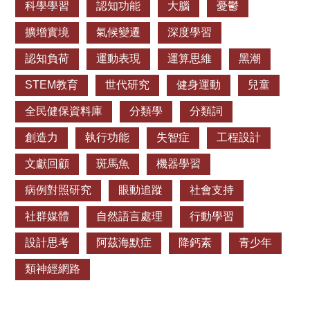
科學學習
認知功能
大腦
憂鬱
擴增實境
氣候變遷
深度學習
認知負荷
運動表現
運算思維
黑潮
STEM教育
世代研究
健身運動
兒童
全民健保資料庫
分類學
分類詞
創造力
執行功能
失智症
工程設計
文獻回顧
斑馬魚
機器學習
病例對照研究
眼動追蹤
社會支持
社群媒體
自然語言處理
行動學習
設計思考
阿茲海默症
降鈣素
青少年
類神經網路