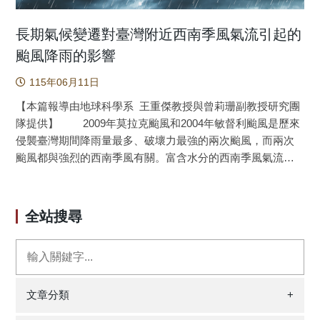
長期氣候變遷對臺灣附近西南季風氣流引起的
颱風降雨的影響
115年06月11日
【本篇報導由地球科學系 王重傑教授與曾莉珊副教授研究團
隊提供】 2009年莫拉克颱風和2004年敏督利颱風是歷來
侵襲臺灣期間降雨量最多、破壞力最強的兩次颱風，而兩次
颱風都與強烈的西南季風有關。富含水分的西南季風氣流和
颱風引起的西北風氣流通常會在臺灣中央山脈匯合，產生災
難性的降雨。本研究使用雲解析模型（CRM）和擬全球暖化
（PGW）方法模擬這兩場風暴，藉以評估長期氣候變遷對其
全站搜尋
劇烈降水的影響。對於每場風暴，都會進行兩種情境的模擬
和比較：其一是在當今氣候下的控制實驗，其二是在約四十
年前的過去環境中的敏感性實驗；二者間的氣候變遷訊號乃
是使用全球再分析數據計算1990–2009年與1950–1969年之間
的差值來估計。在控制實驗中，CRM 3公里的網格解析度真
文章分類
+
實地重現了這兩個颱風。在過去氣候的敏感度實驗中，儘管