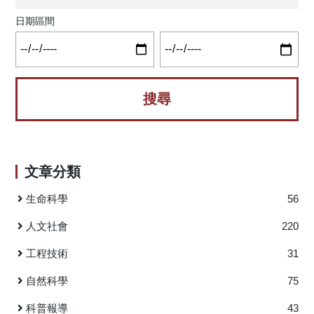
同時模糊了辦公室與家庭的界線，尤其在臺灣疫情期間的
「非自願性」遠距轉型中更為明顯。那麼，在螢幕背後，究
日期區間
竟什麼決定員工幸福感？答案是：資訊品質。 準確資訊：保
護家庭生活的核心資源 根據「工作要求—資源模型」
（JD-R Model），資訊精確性是重要工作資源。對需兼顧家
庭責任的遠距工作者而言，精確資訊能降低決策困擾與錯
誤，有效減少「工作—家庭衝突」（WFC）。Chuang等人
（2024）指出，精確資訊提供可靠指引，賦予員工決策權，
避免壓力侵入家庭。然而，高品質資訊對「家庭—工作衝
突」（FWC）影響有限，顯示資訊資源主要防護工作端干
文章分類
擾，而無法解決家庭內部問題。 及時資訊：抗衡孤獨感，但
需準確性加持 對單身或無子女員工，孤獨感是主要挑
生命科學
56
戰。及時訊息與互動可創造「虛擬在場」，維持團隊連結。
研究顯示，資訊若同時「及時」與「精確」，對緩解孤獨感
人文社會
220
效果最佳；頻繁但質量低的互動無助於幸福感。 警惕「隨時
工程技術
31
待命」的雙面刃 資訊即時性同時具「工作要求」特質。
若組織過度追求即時回應，及時性可能成為技術壓力
自然科學
75
（Technostress）源。對需照顧家庭的員工而言，即便資訊準
確，高頻及時訊息仍會干擾家庭角色，削弱準確資訊的保護
科普報導
43