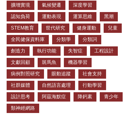
擴增實境
氣候變遷
深度學習
認知負荷
運動表現
運算思維
黑潮
STEM教育
世代研究
健身運動
兒童
全民健保資料庫
分類學
分類詞
創造力
執行功能
失智症
工程設計
文獻回顧
斑馬魚
機器學習
病例對照研究
眼動追蹤
社會支持
社群媒體
自然語言處理
行動學習
設計思考
阿茲海默症
降鈣素
青少年
類神經網路