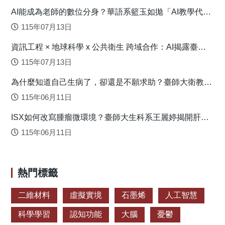
AI能成為老師的數位分身？華語系籃玉如拋「AI教學代理
人」新模式
115年07月13日
資訊工程 × 地球科學 x 公共衛生 跨域合作：AI揭露臺灣
心血管疾病高風險環境型態
115年07月13日
為什麼知道自己生病了，卻還是不願求助？臺師大衛教系
連盈如揭心理健康求助關鍵
115年06月11日
ISX如何改寫腫瘤微環境？臺師大生科系王麗婷揭開肝癌
免疫逃脫機制
115年06月11日
熱門標籤
二維材料
虛擬實境
石墨烯
人工智慧
科學學習
認知功能
大腦
憂鬱