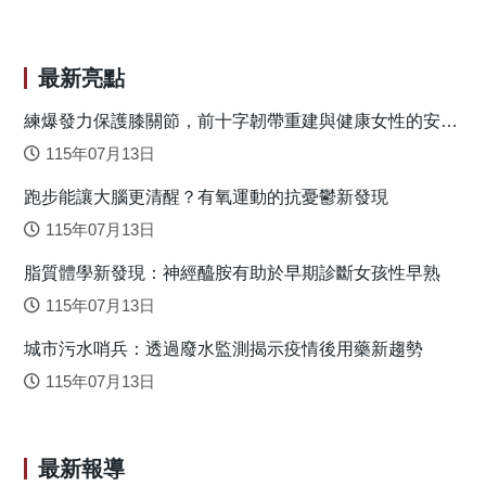
作用。因此，組織需在溝通效率與數位界線間取得平衡。 孤
獨感對幸福感的影響大於家庭衝突 對 462 名遠距工作者
的研究顯示，孤獨感對幸福感的負面效應（間接效應係數
最新亮點
0.19）遠大於「工作—家庭衝突」（0.08）的影響。這提醒管
理者，除了關注家庭界線，更應重視社交連結的重建，避免
練爆發力保護膝關節，前十字韌帶重建與健康女性的安全
落地關鍵
心理孤立侵蝕幸福感。 結論：重塑遠距溝通 員工幸福感的
115年07月13日
維護是雙軌策略： 家庭緩衝：提供精確資訊，設定適度即時
跑步能讓大腦更清醒？有氧運動的抗憂鬱新發現
性界線，保護家庭領域。 心理連結：結合「及時」與「精
確」的互動，消除社交孤立，緩解孤獨感。 遠距辦公不
115年07月13日
只是工作空間的轉移，而是一種透過資訊連結與互動，提升
脂質體學新發現：神經醯胺有助於早期診斷女孩性早熟
員工幸福感與組織連結的工作模式。 圖1：研究結果 原
文出處：Chuang, Y. T., Chiang, H. L., & Lin, A. P. (2024).
115年07月13日
Information quality, work-family conflict, loneliness, and well-
城市污水哨兵：透過廢水監測揭示疫情後用藥新趨勢
being in remote work settings. Computers in Human
Behavior, 154, 108149.
115年07月13日
https://doi.org/10.1016/j.chb.2024.108149
最新報導