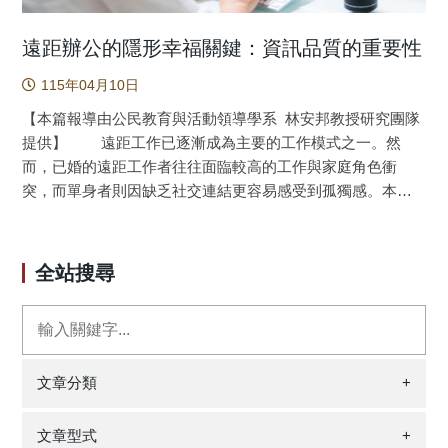
遠距辦公的隱形幸福關鍵：資訊品質的重要性
115年04月10日
【本篇報導由公民教育與活動領導學系 林安邦教授研究團隊
提供】 遠距工作已逐漸成為主要的工作模式之一。然
而，已婚的遠距工作者往往面臨較高的工作與家庭角色衝
突，而單身者則因缺乏社交連結更容易感受到孤獨感。本研
究基於「工作需求–資源模型（Job Demands–Resources
Model）」，探討遠距工作者對資訊接收品質的感知，如何影
響其工作家庭衝突、孤獨感與幸福感。研究透過三波問卷調
全站搜尋
查，蒐集臺灣462位遠距工作者的資料。研究結果顯示，當組
織能向員工提供精確（Accuracy）且及時（Timeliness）的資
訊時，可透過不同途徑有效減少工作家庭干擾與孤獨感，進
而提升遠距情境下員工的幸福感（如圖1）。 隨著通訊
技術的發展，遠距辦公（Teleworking）已從彈性選擇演變為
文章分類
+
主流。Gartner（2023）指出，全球約48%的知識工作者採取
完全遠距或混合模式。這種自由節省通勤、提高自主性，但
文章型式
+