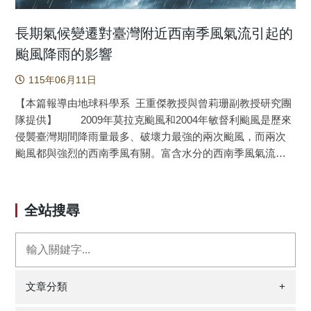
長期氣候變遷對臺灣附近西南季風氣流引起的
颱風降雨的影響
115年06月11日
【本篇報導由地球科學系 王重傑教授與曾莉珊副教授研究團
隊提供】 2009年莫拉克颱風和2004年敏督利颱風是歷來
侵襲臺灣期間降雨量最多、破壞力最強的兩次颱風，而兩次
颱風都與強烈的西南季風有關。富含水分的西南季風氣流和
颱風引起的西北風氣流通常會在臺灣中央山脈匯合，產生災
難性的降雨。本研究使用雲解析模型（CRM）和擬全球暖化
（PGW）方法模擬這兩場風暴，藉以評估長期氣候變遷對其
全站搜尋
劇烈降水的影響。對於每場風暴，都會進行兩種情境的模擬
和比較：其一是在當今氣候下的控制實驗，其二是在約四十
年前的過去環境中的敏感性實驗；二者間的氣候變遷訊號乃
是使用全球再分析數據計算1990–2009年與1950–1969年之間
的差值來估計。在控制實驗中，CRM 3公里的網格解析度真
文章分類
+
實地重現了這兩個颱風。在過去氣候的敏感度實驗中，儘管