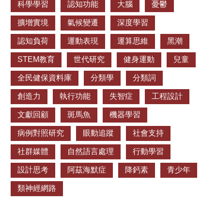
科學學習
認知功能
大腦
憂鬱
擴增實境
氣候變遷
深度學習
認知負荷
運動表現
運算思維
黑潮
STEM教育
世代研究
健身運動
兒童
全民健保資料庫
分類學
分類詞
創造力
執行功能
失智症
工程設計
文獻回顧
斑馬魚
機器學習
病例對照研究
眼動追蹤
社會支持
社群媒體
自然語言處理
行動學習
設計思考
阿茲海默症
降鈣素
青少年
類神經網路