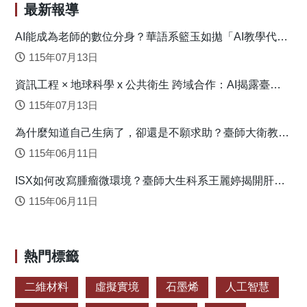
模擬結果顯示，長期氣候變遷使得對流層水氣含量隨氣
最新報導
候暖化而增多，在此較為暖、濕的環境場下，颱風次環流亦
隨之增強，此熱力與動力因共同作用，進一步加強了低層水
AI能成為老師的數位分身？華語系籃玉如拋「AI教學代理
人」新模式
氣通量輻合，而造成颱風總降水量4–8%之增幅。值得注意的
115年07月13日
是，雖然此之增幅可能看起來不多，但卻是顯著且可歸因於
資訊工程 × 地球科學 x 公共衛生 跨域合作：AI揭露臺灣
長期氣候變遷的量值。尤其考慮到目前的全球暖化將在未來
心血管疾病高風險環境型態
數十年內持續甚至有漸行加快之趨勢，警示我們未來臺灣可
115年07月13日
能面臨更多致災性的颱風極端降雨。 原文出處： Wang, C.
為什麼知道自己生病了，卻還是不願求助？臺師大衛教系
C., Tseng, L. S., Huang, C. C., Chuang, P. Y., Su, N. C., Chen,
連盈如揭心理健康求助關鍵
C. T., Lo, S. H., & Tsuboki, K. (2024). Effects of Long-term
115年06月11日
Climate Change on Typhoon Rainfall Associated with
ISX如何改寫腫瘤微環境？臺師大生科系王麗婷揭開肝癌
Southwesterly Monsoon Flow near Taiwan: Mindulle (2004)
免疫逃脫機制
and Morakot (2009). Asia-Pacific Journal of Atmospheric
115年06月11日
Sciences, 60(3), 345-364. https://doi.org/10.1007/s13143-023-
00345-1
熱門標籤
二維材料
虛擬實境
石墨烯
人工智慧