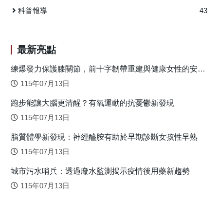
損毀、山崩、嚴重土石流等複合式災害。諸多災區中，又以
科普報導
43
高雄的小林村最為嚴重，豪雨引發的「走山」瞬時活埋村內
100多戶人家，造成491人失蹤或死亡。 長期觀測資料顯
示，自1958年以來臺灣降雨量排名前十的颱風中，有7個發生
最新亮點
在二十一世紀，暗示了氣候變遷可能之影響。另一方面，上
述二個颱風共同的特徵是在於當颱風離開臺灣時（或之
練爆發力保護膝關節，前十字韌帶重建與健康女性的安全
落地關鍵
後），常伴隨強烈的低空西南季風氣流帶來豐沛的水氣，再
115年07月13日
加上颱風環流、季風環流與地形之間的交互作用，形成多重
跑步能讓大腦更清醒？有氧運動的抗憂鬱新發現
跨尺度協同機制，促使對流持續發展並導致極端降水。此類
現象近年來亦有日益頻繁的趨勢。 為量化長期氣候變遷
115年07月13日
對臺灣附近颱風降水的影響，本研究使用雲解析模式模擬了
脂質體學新發現：神經醯胺有助於早期診斷女孩性早熟
兩個當前氣候下的颱風個案作為控制實驗，隨後將個案置於
四十年前的氣候背景下模擬，是為敏感性實驗。研究的兩個
115年07月13日
颱風分別是臺灣地區降雨量最大的莫拉克（2009）颱風與第
城市污水哨兵：透過廢水監測揭示疫情後用藥新趨勢
九大的敏督利（2004）颱風。在控制實驗中，雲解析模式以3
公里網格的解析度真實地重現這兩個颱風的路徑、強度和整
115年07月13日
體的演變。而在敏感性實驗中，颱風亦呈現類似的演化歷
程，而降水量的差異可歸因於氣候背景的長期變化所造成。