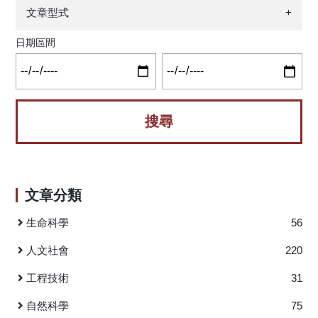
颱風的環境比現今氣候略低溫且乾燥，兩個颱風的發展和演
文章型式
+
變過程與現今氣候的颱風非常相似。但現今氣候下，莫拉克
和敏督利颱風的日降雨量比過去氣候下的對應颱風增加約5毫
日期區間
米(相當於增加了約4–8%)。此結果與前人的研究結果一致，
且此日均降水變化具有99.5%可信度之統計顯著性。進一步水
氣收支分析顯示，降水的增加主因在於現今氣候環境中可降
水量提升，使颱風次環流更加活躍，進而強化低層水氣輻
合，促發更劇烈的降水反應。 2004年7月1日敏督利颱
風於晚間登陸花蓮，次日上午由新北市淡水河出口附近出
海，在登陸期間及離開之後所夾帶的旺盛西南氣流為臺灣
中、南部地區帶來持續性豪雨，各地陸續爆發洪水、土石
文章分類
流、人員死傷、停電、停水及鐵公路交通受阻，造成數十億
的農業與工商業損失，臺灣通稱此次災情為「七二水災」。
生命科學
56
2009年8月7日莫拉克颱風於父親節前夕登陸臺灣，侵臺
期間為臺灣各地帶來刷新記錄的連續超大豪雨。以阿里山氣
人文社會
220
象站為例，最大24小時雨量高達1624毫米，警報期間總降雨
工程技術
31
量多達2859毫米，遠高於臺灣長期氣候平均年雨量值2200毫
米。連續多日的豪雨在中南部與東部地區引發嚴重水患，造
自然科學
75
成鐵、公路多處路基流失而致交通中斷，多處地區發生堤防