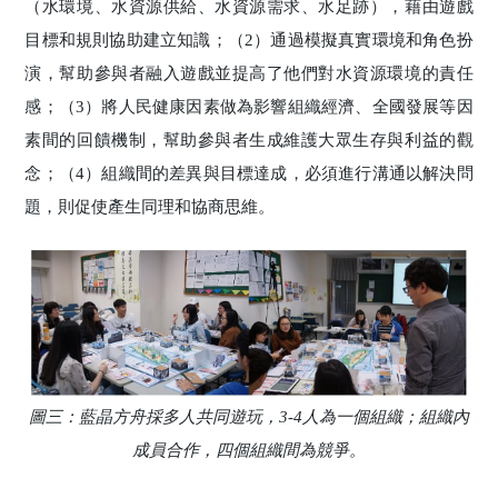
（水環境、水資源供給、水資源需求、水足跡），藉由遊戲
目標和規則協助建立知識；（2）通過模擬真實環境和角色扮
演，幫助參與者融入遊戲並提高了他們對水資源環境的責任
感；（3）將人民健康因素做為影響組織經濟、全國發展等因
素間的回饋機制，幫助參與者生成維護大眾生存與利益的觀
念；（4）組織間的差異與目標達成，必須進行溝通以解決問
題，則促使產生同理和協商思維。
圖三：藍晶方舟採多人共同遊玩，3-4人為一個組織；組織內
成員合作，四個組織間為競爭。