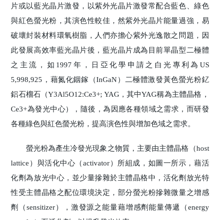
片或以藍光晶片激發，以紫外光晶片激發常配合藍色、綠色
與紅色螢光粉，其演色性較佳，然紫外光晶片能量過強，易
破壞封裝材料環氧樹脂，人們亦擔心紫外光逸散之問題，因
此發展高效率藍光晶片後，藍光晶片成為目前單晶型二極體
之主流，如1997年，日亞化學申請之白光專利為US
5,998,925，藉氮化銦鎵（InGaN）二極體激發黃色螢光粉釔
鋁石榴石（Y3Al5O12:Ce3+; YAG，其中YAG稱為主體晶格，
Ce3+為發光中心），隨後，為因應各種領域之需求，而研發
各種綠色與紅色螢光粉，提高演色性與增加色域之需求。
螢光粉為產生冷發光現象之物質，主要由主體晶格（host
lattice）與活化中心（activator）所組成，如圖一所示，藉活
化劑為放光中心，並少量摻雜於主體晶格中，活化劑放光特
性受主體晶格之配位環境決定，部分螢光粉摻雜微量之增感
劑（sensitizer），激發源之能量藉增感劑能量傳遞（energy