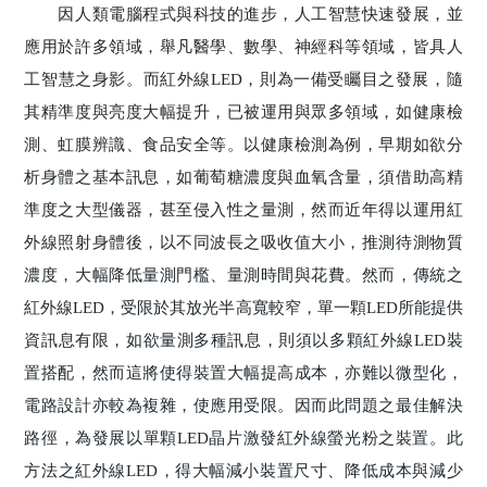
因人類電腦程式與科技的進步，人工智慧快速發展，並
應用於許多領域，舉凡醫學、數學、神經科等領域，皆具人
工智慧之身影。而紅外線LED，則為一備受矚目之發展，隨
其精準度與亮度大幅提升，已被運用與眾多領域，如健康檢
測、虹膜辨識、食品安全等。以健康檢測為例，早期如欲分
析身體之基本訊息，如葡萄糖濃度與血氧含量，須借助高精
準度之大型儀器，甚至侵入性之量測，然而近年得以運用紅
外線照射身體後，以不同波長之吸收值大小，推測待測物質
濃度，大幅降低量測門檻、量測時間與花費。然而，傳統之
紅外線LED，受限於其放光半高寬較窄，單一顆LED所能提供
資訊息有限，如欲量測多種訊息，則須以多顆紅外線LED裝
置搭配，然而這將使得裝置大幅提高成本，亦難以微型化，
電路設計亦較為複雜，使應用受限。因而此問題之最佳解決
路徑，為發展以單顆LED晶片激發紅外線螢光粉之裝置。此
方法之紅外線LED，得大幅減小裝置尺寸、降低成本與減少