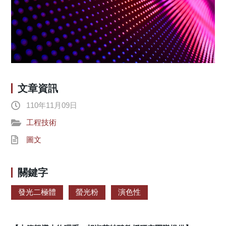
文章資訊
110年11月09日
工程技術
圖文
關鍵字
發光二極體
螢光粉
演色性