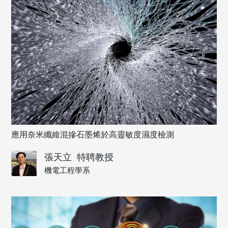
應用奈米纖維混摻石墨烯於高靈敏度濕度檢測
張天立
特聘教授
機電工程學系