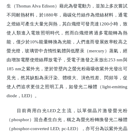
生（Thomas Alva Edison）藉此為發電動力，並加上多次嘗試
不同耐熱材料，於1880年，藉碳化竹絲作為燈絲材料，通電
之燈絲可產生大量光與熱，其白熾燈可發亮達1200小時，致
使人類進入電致照明時代，然而白熾燈將過多電能轉為熱
能，僅少於10%能量轉換為光能，人們進而發展效率較高之
螢光燈，玻璃管中含惰性氣體與低壓汞（mercury）蒸氣，經
由增加電壓使燈絲釋放電子，受電子激發之汞放出253 nm與
185 nm之紫外光，塗於管壁內之螢光粉藉吸收紫外光發出可
見光，然其缺點為汞汙染、體積大、演色性差、閃頻等，促
使人們追求更佳之照明工具，如發光二極體（light-emitting
diode，LED）。
目前商用白光LED之主流，以單個晶片激發螢光粉
（phosphor）混合產生白光，稱之為螢光粉轉換發光二極體
（phosphor-converted LED; pc-LED），亦可分為以紫外光晶