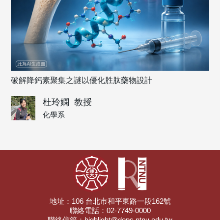
破解降鈣素聚集之謎以優化胜肽藥物設計
杜玲嫻
教授
化學系
地址：106 台北市和平東路一段162號
聯絡電話：02-7749-0000
聯絡信箱：highlight@deps.ntnu.edu.tw