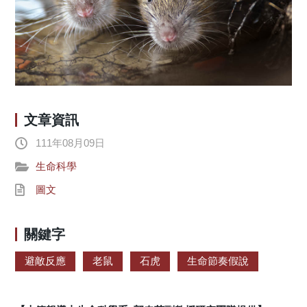
文章資訊
111年08月09日
生命科學
圖文
關鍵字
避敵反應
老鼠
石虎
生命節奏假說