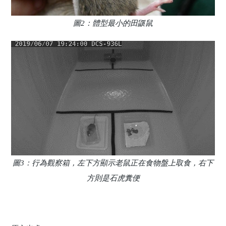
圖2：體型最小的田鼷鼠
圖3：行為觀察箱，左下方顯示老鼠正在食物盤上取食，右下
方則是石虎糞便