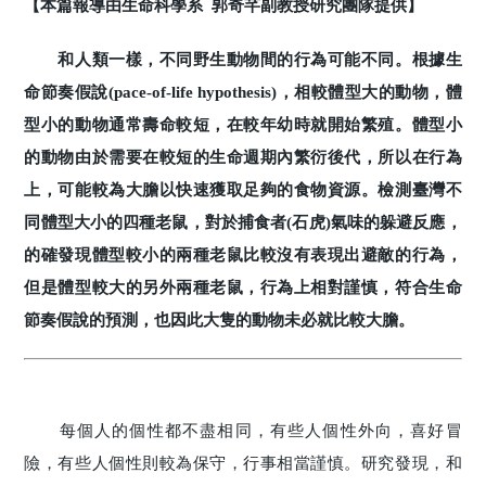
【本篇報導由生命科學系 郭奇芊副教授研究團隊提供】
和人類一樣，不同野生動物間的行為可能不同。根據生
命節奏假說(pace-of-life hypothesis)，相較體型大的動物，體
型小的動物通常壽命較短，在較年幼時就開始繁殖。體型小
的動物由於需要在較短的生命週期內繁衍後代，所以在行為
上，可能較為大膽以快速獲取足夠的食物資源。檢測臺灣不
同體型大小的四種老鼠，對於捕食者(石虎)氣味的躲避反應，
的確發現體型較小的兩種老鼠比較沒有表現出避敵的行為，
但是體型較大的另外兩種老鼠，行為上相對謹慎，符合生命
節奏假說的預測，也因此大隻的動物未必就比較大膽。
每個人的個性都不盡相同，有些人個性外向，喜好冒
險，有些人個性則較為保守，行事相當謹慎。研究發現，和