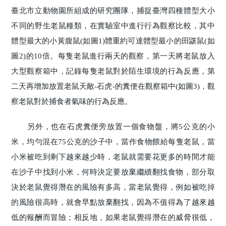
臺北市立動物園所組成的研究團隊，捕捉臺灣四種體型大小
不同的野生老鼠種類，在實驗室中進行行為觀察比較，其中
體型最大的小黃腹鼠(如圖1)體重約可達體型最小的田鼷鼠(如
圖2)的10倍。每隻老鼠進行兩天的觀察，第一天將老鼠放入
大型觀察箱中，記錄每隻老鼠對於陌生環境的行為反應，第
二天再增加放置老鼠天敵-石虎-的糞便在觀察箱中(如圖3)，觀
察老鼠對於捕食者氣味的行為反應。
另外，也在石虎糞便旁放置一個食物盤，將5公克的小
米，均勻混在75公克的沙子中，當作食物餵給每隻老鼠，當
小米被吃到剩下越來越少時，老鼠就需要花更多的時間才能
在沙子中找到小米，何時決定要放棄繼續翻找食物，部分取
決於老鼠覺得潛在的風險有多高，當老鼠覺得，例如被吃掉
的風險很高時，就會早點放棄翻找，因為不值得為了越來越
低的報酬而冒險；相反地，如果老鼠覺得潛在的威脅很低，