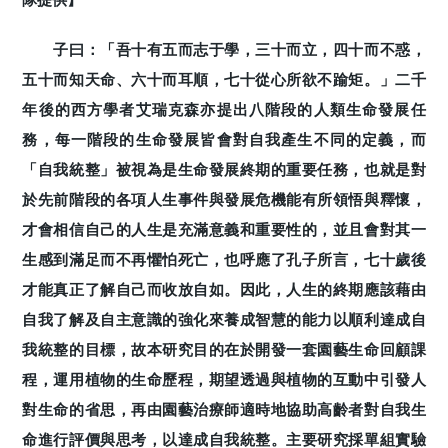
子曰：「吾十有五而志于學，三十而立，四十而不惑，
五十而知天命、六十而耳順，七十從心所欲不踰矩。」二千
年後的西方學者艾瑞克森亦提出八階段的人類生命發展任
務，每一階段的生命發展皆會對自我產生不同的定義，而
「自我統整」被視為是生命發展終期的重要任務，也就是對
於先前階段的各項人生事件與發展危機能有所領悟與釋懷，
才會相信自己的人生是充滿意義和重要性的，並且會對其一
生感到滿足而不再懼怕死亡，也呼應了孔子所言，七十歲後
才能真正了解自己而收放自如。因此，人生的終期應該藉由
自我了解及自主意識的強化來養成智慧的能力以順利達成自
我統整的目標，故本研究目的在於開發一套園藝生命回顧課
程，運用植物的生命歷程，期望透過與植物的互動中引發人
對生命的省思，再由園藝治療師適時地協助高齡者對自我生
命進行評價與思考，以達成自我統整。主要研究採單組實驗