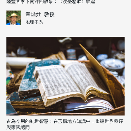
陸豐客家下南洋的故事：〈渡臺悲歌〉續篇
韋煙灶
教授
地理學系
古為今用的亂世智慧：在形構地方知識中，重建世界秩序
與家國認同