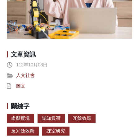
文章資訊
112年10月08日
人文社會
圖文
關鍵字
虛擬實境
認知負荷
冗餘效應
反冗餘效應
課室研究