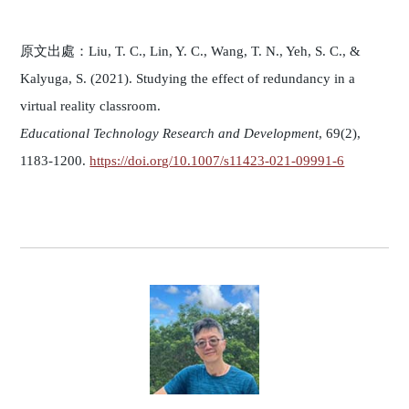
原文出處：Liu, T. C., Lin, Y. C., Wang, T. N., Yeh, S. C., &
Kalyuga, S. (2021). Studying the effect of redundancy in a
virtual reality classroom.
Educational Technology Research and Development
, 69(2),
1183-1200.
https://doi.org/10.1007/s11423-021-09991-6