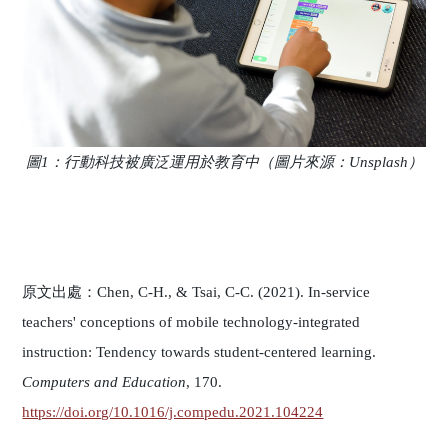
圖1：行動科技被廣泛運用於教育中（圖片來源：Unsplash）
原文出處：Chen, C-H., & Tsai, C-C. (2021). In-service
teachers' conceptions of mobile technology-integrated
instruction: Tendency towards student-centered learning.
Computers and Education
, 170.
https://doi.org/10.1016/j.compedu.2021.104224