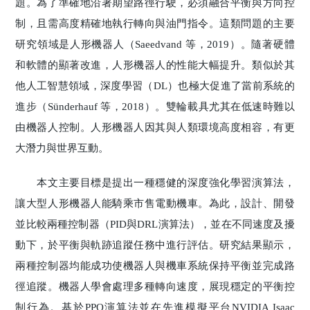
題。為了準確地沿著期望路徑行駛，必須融合平衡與方向控
制，且需高度精確地執行轉向與油門指令。這類問題的主要
研究領域是人形機器人（Saeedvand 等，2019）。隨著硬體
和軟體的顯著改進，人形機器人的性能大幅提升。類似於其
他人工智慧領域，深度學習（DL）也極大促進了當前系統的
進步（Sünderhauf 等，2018）。雙輪載具尤其在低速時難以
由機器人控制。人形機器人因其與人類環境高度相容，有更
大潛力與世界互動。
本文主要目標是提出一種穩健的深度強化學習演算法，
讓大型人形機器人能騎乘市售電動機車。為此，設計、開發
並比較兩種控制器（PID與DRL演算法），並在不同速度及擾
動下，於平衡與軌跡追蹤任務中進行評估。研究結果顯示，
兩種控制器均能成功使機器人與機車系統保持平衡並完成路
徑追蹤。機器人學會處理多種轉向速度，展現穩定的平衡控
制行為。基於PPO演算法並在先進模擬平台NVIDIA Isaac