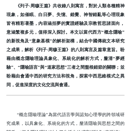
《列子‧周穆王篇》共收錄八則寓言，對於人類各種精神
現象，如催眠、白日夢、失憶、錯覺、神智錯亂等心理現象
皆有精彩著墨，內容涵括夢的實證經驗及宗教哲思諸面向，
意涵繁複多元，值得深入探討。本文以當代西方“概念隱喻”
的新視角及“意象基模”的解析架構，結合中國傳統文本研究
之成果，解析《列子‧周穆王篇》的八則寓言及篇章意旨。盼
藉由概念隱喻理論具象化、系統化的解析方式，釐清“夢經
驗”、“隱喻語言”與“道家思想”三者之間盤根錯節的關聯；並
盼藉由會通中西的研究方法和視角，探索中西思維模式之異
同，促進深度的文化交流與會通。
“概念隱喻理論”為當代語言學與認知心理學的跨領域研
究成果，以具象化、系統化的方式，釐清隱喻與思想之間的