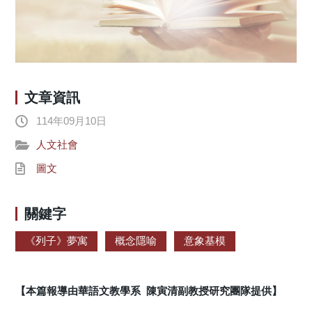
文章資訊
114年09月10日
人文社會
圖文
關鍵字
《列子》夢寓
概念隱喻
意象基模
【本篇報導由華語文教學系 陳寅清副教授研究團隊提供】