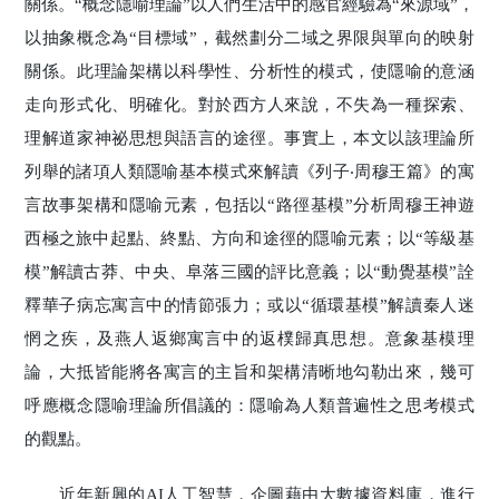
關係。“概念隱喻理論”以人們生活中的感官經驗為“來源域”，
以抽象概念為“目標域”，截然劃分二域之界限與單向的映射
關係。此理論架構以科學性、分析性的模式，使隱喻的意涵
走向形式化、明確化。對於西方人來說，不失為一種探索、
理解道家神祕思想與語言的途徑。事實上，本文以該理論所
列舉的諸項人類隱喻基本模式來解讀《列子‧周穆王篇》的寓
言故事架構和隱喻元素，包括以“路徑基模”分析周穆王神遊
西極之旅中起點、終點、方向和途徑的隱喻元素；以“等級基
模”解讀古莽、中央、阜落三國的評比意義；以“動覺基模”詮
釋華子病忘寓言中的情節張力；或以“循環基模”解讀秦人迷
惘之疾，及燕人返鄉寓言中的返樸歸真思想。意象基模理
論，大抵皆能將各寓言的主旨和架構清晰地勾勒出來，幾可
呼應概念隱喻理論所倡議的：隱喻為人類普遍性之思考模式
的觀點。
近年新興的AI人工智慧，企圖藉由大數據資料庫，進行