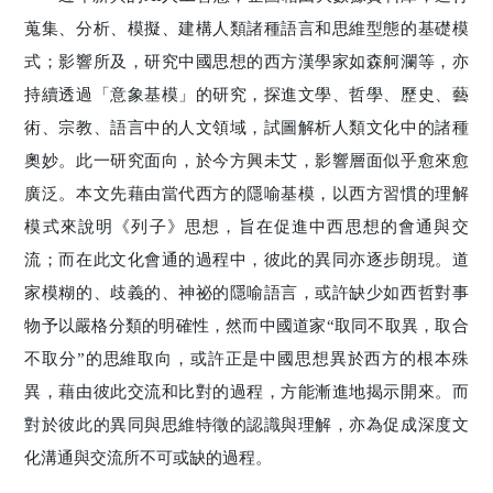
蒐集、分析、模擬、建構人類諸種語言和思維型態的基礎模
式；影響所及，研究中國思想的西方漢學家如森舸瀾等，亦
持續透過「意象基模」的研究，探進文學、哲學、歷史、藝
術、宗教、語言中的人文領域，試圖解析人類文化中的諸種
奧妙。此一研究面向，於今方興未艾，影響層面似乎愈來愈
廣泛。本文先藉由當代西方的隱喻基模，以西方習慣的理解
模式來說明《列子》思想，旨在促進中西思想的會通與交
流；而在此文化會通的過程中，彼此的異同亦逐步朗現。道
家模糊的、歧義的、神祕的隱喻語言，或許缺少如西哲對事
物予以嚴格分類的明確性，然而中國道家“取同不取異，取合
不取分”的思維取向，或許正是中國思想異於西方的根本殊
異，藉由彼此交流和比對的過程，方能漸進地揭示開來。而
對於彼此的異同與思維特徵的認識與理解，亦為促成深度文
化溝通與交流所不可或缺的過程。