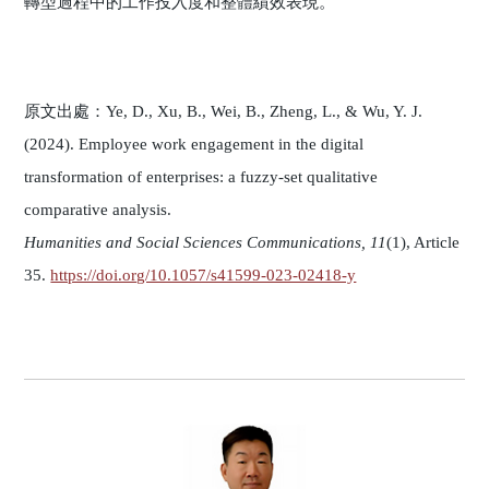
轉型過程中的工作投入度和整體績效表現。
原文出處：Ye, D., Xu, B., Wei, B., Zheng, L., & Wu, Y. J.
(2024). Employee work engagement in the digital
transformation of enterprises: a fuzzy-set qualitative
comparative analysis.
Humanities and Social Sciences Communications, 11
(1), Article
35.
https://doi.org/10.1057/s41599-023-02418-y